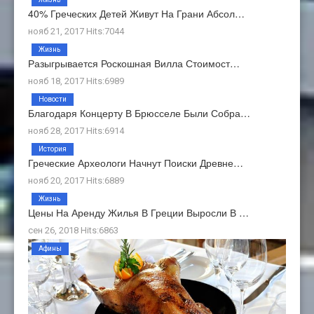
40% Греческих Детей Живут На Грани Абсол…
нояб 21, 2017 Hits:7044
Жизнь
Разыгрывается Роскошная Вилла Стоимост…
нояб 18, 2017 Hits:6989
Новости
Благодаря Концерту В Брюсселе Были Собра…
нояб 28, 2017 Hits:6914
История
Греческие Археологи Начнут Поиски Древне…
нояб 20, 2017 Hits:6889
Жизнь
Цены На Аренду Жилья В Греции Выросли В …
сен 26, 2018 Hits:6863
Афины