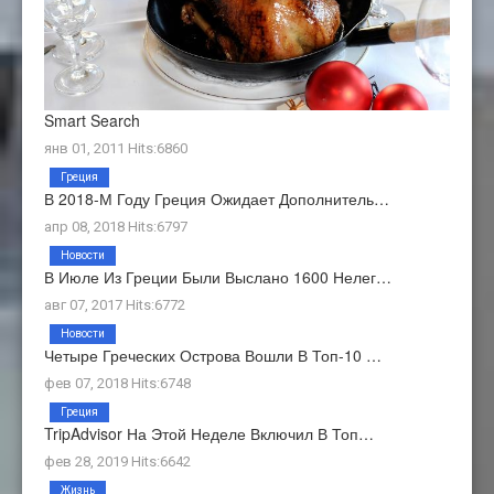
Smart Search
янв 01, 2011 Hits:6860
Греция
В 2018-М Году Греция Ожидает Дополнитель…
апр 08, 2018 Hits:6797
Новости
В Июле Из Греции Были Выслано 1600 Нелег…
авг 07, 2017 Hits:6772
Новости
Четыре Греческих Острова Вошли В Топ-10 …
фев 07, 2018 Hits:6748
Греция
TripAdvisor На Этой Неделе Включил В Топ…
фев 28, 2019 Hits:6642
Жизнь