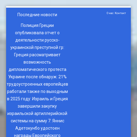
О нас
Контакт
Последние новости
Полиция Греции
опубликовала отчет о
деятельности русско-
украинской преступной гр
:
Греция рассматривает
возможность
дипломатического протеста
Украине после обнаруж
:
21%
трудоустроенных европейцев
работали также по выходным
в 2025 году
:
Израиль и Греция
завершили закупку
израильской артиллерийской
системы на сумму 7
:
Яннис
Адетокунбо удостоен
награды Европейского