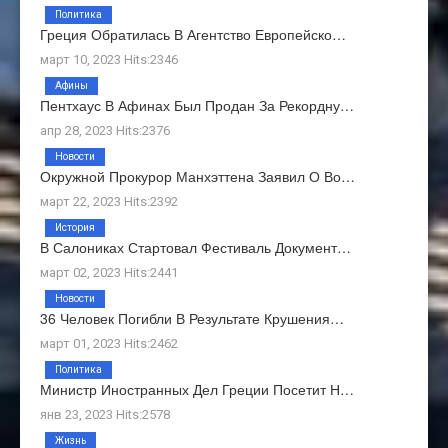
Политика
Греция Обратилась В Агентство Европейско…
март 10, 2023 Hits:2346
Афины
Пентхаус В Афинах Был Продан За Рекордну…
апр 28, 2023 Hits:2376
Новости
Окружной Прокурор Манхэттена Заявил О Во…
март 22, 2023 Hits:2392
История
В Салониках Стартовал Фестиваль Документ…
март 02, 2023 Hits:2441
Новости
36 Человек Погибли В Результате Крушения…
март 01, 2023 Hits:2462
Политика
Министр Иностранных Дел Греции Посетит Н…
янв 23, 2023 Hits:2578
Жизнь