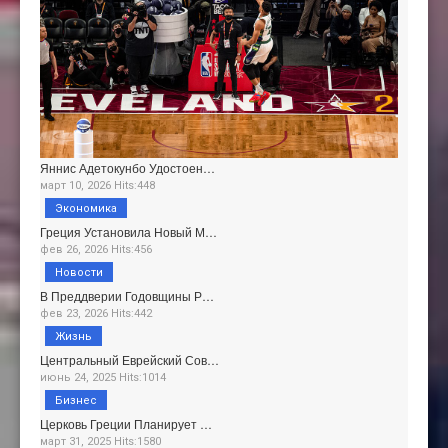
Яннис Адетокунбо Удостоен…
март 10, 2026 Hits:448
Экономика
Греция Установила Новый М…
фев 26, 2026 Hits:456
Новости
В Преддверии Годовщины Р…
фев 23, 2026 Hits:442
Жизнь
Центральный Еврейский Сов…
июнь 24, 2025 Hits:1014
Бизнес
Церковь Греции Планирует …
март 31, 2025 Hits:1580