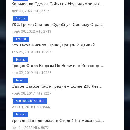
Количество Сделок С Жилой Недвижимостью …
дек 09, 2022 Hits:2695
Жизнь
70% Греков Считают Судебную Систему Стра…
нояб 09, 2022 Hits:2713
Греция
Кто Такой Филипп, Принц Греции И Дании?
апр 26, 2018 Hits:10924
Бизнес
Греция Стала Вторым По Величине Инвестор…
апр 02, 2019 Hits:10726
Бизнес
Самое Старое Кафе Греции – Более 200 Лет…
нояб 08, 2017 Hits:9227
О Нас
Sample Data-Articles
мая 01, 2016 Hits:8644
Бизнес
Уровень Заполняемости Отелей На Миконосе…
сен 14, 2022 Hits:8072