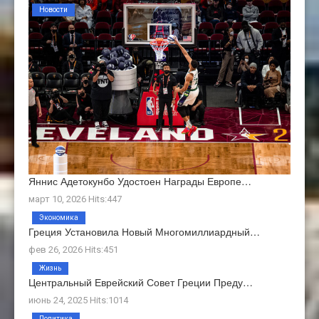
Новости
Яннис Адетокунбо Удостоен Награды Европе…
март 10, 2026 Hits:447
Экономика
Греция Установила Новый Многомиллиардный…
фев 26, 2026 Hits:451
Жизнь
Центральный Еврейский Совет Греции Преду…
июнь 24, 2025 Hits:1014
Политика