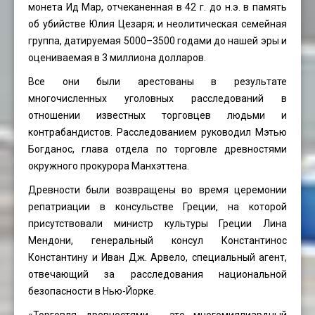
монета Ид Мар, отчеканенная в 42 г. до н.э. в память
об убийстве Юлия Цезаря; и неолитическая семейная
группа, датируемая 5000–3500 годами до нашей эры и
оцениваемая в 3 миллиона долларов.
Все они были арестованы в результате
многочисленных уголовных расследований в
отношении известных торговцев людьми и
контрабандистов. Расследованием руководил Мэтью
Богданос, глава отдела по торговле древностями
окружного
прокурора Манхэттена.
Древности были возвращены во время церемонии
репатриации в консульстве Греции, на которой
присутствовали министр культуры Греции Лина
Мендони, генеральный консул Константинос
Константину и Иван Дж. Арвело, специальный агент,
отвечающий за расследования национальной
безопасности в Нью-Йорке.
«Торговля древностями - это многомиллиардный