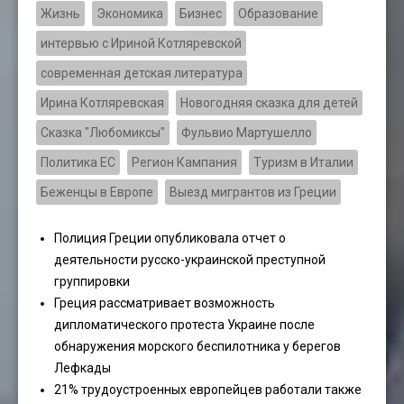
Жизнь
Экономика
Бизнес
Образование
интервью с Ириной Котляревской
современная детская литература
Ирина Котляревская
Новогодняя сказка для детей
Сказка "Любомиксы"
Фульвио Мартушелло
Политика ЕС
Регион Кампания
Туризм в Италии
Беженцы в Европе
Выезд мигрантов из Греции
Полиция Греции опубликовала отчет о
деятельности русско-украинской преступной
группировки
Греция рассматривает возможность
дипломатического протеста Украине после
обнаружения морского беспилотника у берегов
Лефкады
21% трудоустроенных европейцев работали также