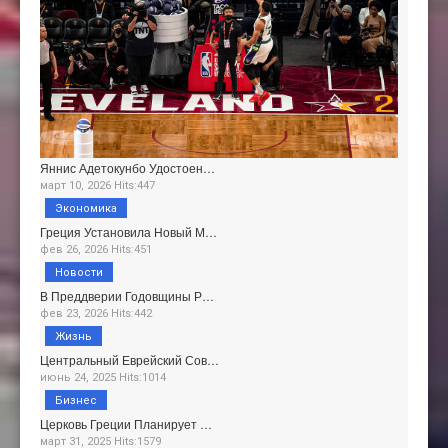
Яннис Адетокунбо Удостоен…
март 10, 2026 Hits:447
Экономика
Греция Установила Новый М…
фев 26, 2026 Hits:451
Новости
В Преддверии Годовщины Р…
фев 23, 2026 Hits:442
Жизнь
Центральный Еврейский Сов…
июнь 24, 2025 Hits:1014
Бизнес
Церковь Греции Планирует …
март 31, 2025 Hits:1579