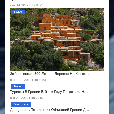
сен 14, 2022 Hits:8071
Греция
Заброшенная 300-Летняя Деревня На Крите…
июнь 11, 2019 Hits:8053
Бизнес
Туристы В Греции В Этом Году Потратили Н…
авг 23, 2019 Hits:7946
Экономика
Доходность Пятилетних Облигаций Греции Д…