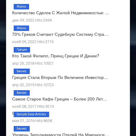
Жизнь
Количество Сделок С Жилой Недвижимостью …
дек 09, 2022 Hits:2694
Жизнь
70% Греков Считают Судебную Систему Стра…
нояб 09, 2022 Hits:2713
Греция
Кто Такой Филипп, Принц Греции И Дании?
апр 26, 2018 Hits:10921
Бизнес
Греция Стала Вторым По Величине Инвестор…
апр 02, 2019 Hits:10725
Бизнес
Самое Старое Кафе Греции – Более 200 Лет…
нояб 08, 2017 Hits:9219
О Нас
Sample Data-Articles
мая 01, 2016 Hits:8638
Бизнес
Уровень Заполняемости Отелей На Миконосе…