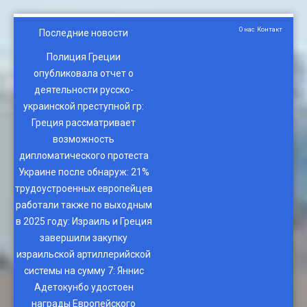
О нас
Контакт
Последние новости
Полиция Греции
опубликовала отчет о
деятельности русско-
украинской преступной гр
:
Греция рассматривает
возможность
дипломатического протеста
Украине после обнаруж
:
21%
трудоустроенных европейцев
работали также по выходным
в 2025 году
:
Израиль и Греция
завершили закупку
израильской артиллерийской
системы на сумму 7
:
Яннис
Адетокунбо удостоен
награды Европейского