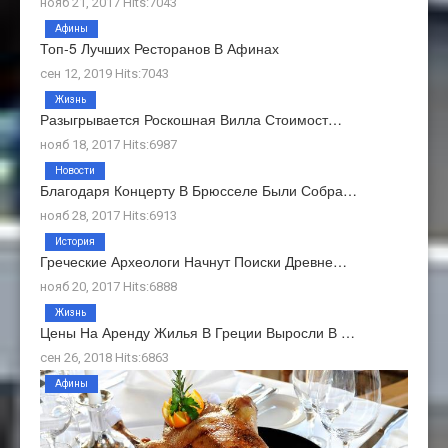
нояб 21, 2017 Hits:7043
Афины
Топ-5 Лучших Ресторанов В Афинах
сен 12, 2019 Hits:7043
Жизнь
Разыгрывается Роскошная Вилла Стоимост…
нояб 18, 2017 Hits:6987
Новости
Благодаря Концерту В Брюсселе Были Собра…
нояб 28, 2017 Hits:6913
История
Греческие Археологи Начнут Поиски Древне…
нояб 20, 2017 Hits:6888
Жизнь
Цены На Аренду Жилья В Греции Выросли В …
сен 26, 2018 Hits:6863
Афины