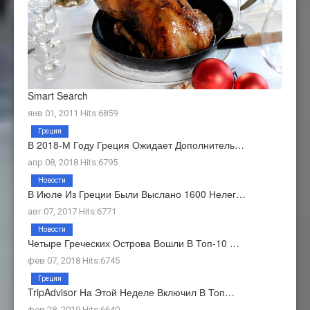
Smart Search
янв 01, 2011 Hits:6859
Греция
В 2018-М Году Греция Ожидает Дополнитель…
апр 08, 2018 Hits:6795
Новости
В Июле Из Греции Были Выслано 1600 Нелег…
авг 07, 2017 Hits:6771
Новости
Четыре Греческих Острова Вошли В Топ-10 …
фев 07, 2018 Hits:6745
Греция
TripAdvisor На Этой Неделе Включил В Топ…
фев 28, 2019 Hits:6640