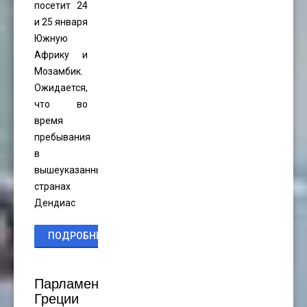
посетит 24
и 25 января
Южную
Африку и
Мозамбик.
Ожидается,
что во
время
пребывания
в
вышеуказанных
странах
Дендиас
ПОДРОБНЕЕ...
Парламент
Греции