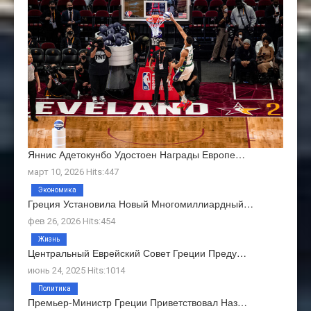
Яннис Адетокунбо Удостоен Награды Европе…
март 10, 2026 Hits:447
Экономика
Греция Установила Новый Многомиллиардный…
фев 26, 2026 Hits:454
Жизнь
Центральный Еврейский Совет Греции Преду…
июнь 24, 2025 Hits:1014
Политика
Премьер-Министр Греции Приветствовал Наз…