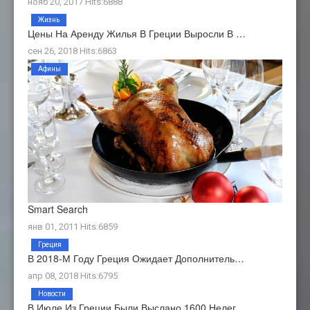
нояб 20, 2017 Hits:6888
Жизнь
Цены На Аренду Жилья В Греции Выросли В …
сен 26, 2018 Hits:6863
Афины
Smart Search
янв 01, 2011 Hits:6859
Греция
В 2018-М Году Греция Ожидает Дополнитель…
апр 08, 2018 Hits:6795
Новости
В Июле Из Греции Были Выслано 1600 Нелег…