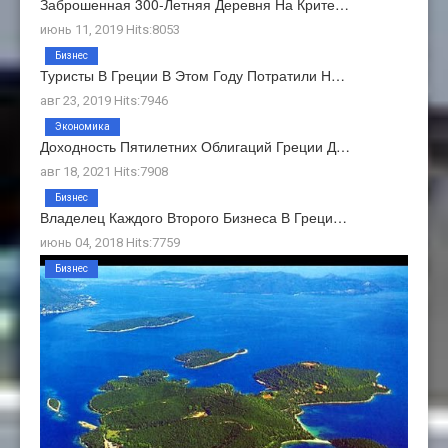
Заброшенная 300-Летняя Деревня На Крите…
июнь 11, 2019 Hits:8053
Бизнес
Туристы В Греции В Этом Году Потратили Н…
авг 23, 2019 Hits:7946
Экономика
Доходность Пятилетних Облигаций Греции Д…
авг 18, 2021 Hits:7908
Бизнес
Владелец Каждого Второго Бизнеса В Греци…
июнь 04, 2018 Hits:7759
Бизнес