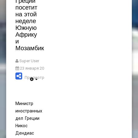
Греции
посетит
на этой
неделе
Южную
Африку
и
Мозамбик
Super User
23 января 2023
Просмотров: 2577
Министр
иностранных
дел Греции
Никос
Дендиас