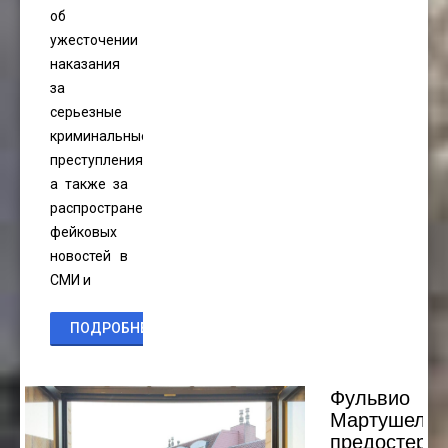
об
ужесточении
наказания
за
серьезные
криминальные
преступления,
а также за
распространение
фейковых
новостей в
СМИ и
ПОДРОБНЕЕ...
Фульвио
Мартушелл
предостерег