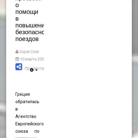
о
помощи
в
повышении
безопасности
поездов
Super User
10 марта 2023
Просмотров: 2346
Греция
обратилась
в
Агентство
Европейского
союза по