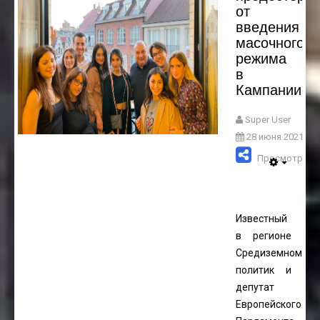
от
введения
масочного
режима
в
Кампании
Super User
28 июня 2021
Просмотров: 
Известный
в регионе
Средиземноморь
политик и
депутат
Европейского