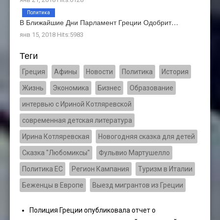
Политика
В Ближайшие Дни Парламент Греции Одобрит…
янв 15, 2018 Hits:5983
Теги
Греция
Афины
Новости
Политика
История
Жизнь
Экономика
Бизнес
Образование
интервью с Ириной Котляревской
современная детская литература
Ирина Котляревская
Новогодняя сказка для детей
Сказка "Любомиксы"
Фульвио Мартушелло
Политика ЕС
Регион Кампания
Туризм в Италии
Беженцы в Европе
Выезд мигрантов из Греции
Полиция Греции опубликовала отчет о