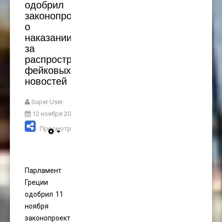
одобрил
законопроект
о
наказании
за
распространение
фейковых
новостей
Super User
12 ноября 2021
Просмотров: 3250
Парламент
Греции
одобрил 11
ноября
законопроект