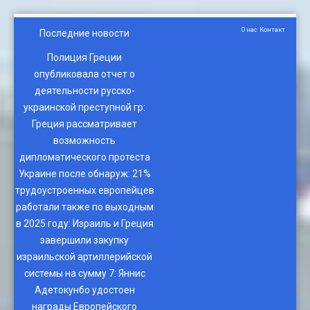
О нас
Контакт
Последние новости
Полиция Греции
опубликовала отчет о
деятельности русско-
украинской преступной гр
:
Греция рассматривает
возможность
дипломатического протеста
Украине после обнаруж
:
21%
трудоустроенных европейцев
работали также по выходным
в 2025 году
:
Израиль и Греция
завершили закупку
израильской артиллерийской
системы на сумму 7
:
Яннис
Адетокунбо удостоен
награды Европейского