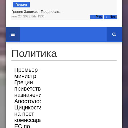
Греция
Греция Занимает Предпосле…
янв 23, 2025 Hits:1336
Prev
Next
Политика
Премьер-
министр
Греции
приветствовал
назначение
Апостолоса
Цицикостаса
на пост
комиссара
ЕС по