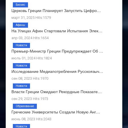
Бизнес
Церковь Греции Планирует Запустить Цифро…
март 31, 2025 Hits:1579
Афины
На Улицах Афин Стартовали Испытания Элек…
апр 03, 2024 Hits:1654
Новости
Премьер-Министр Греции Предупреждает Об …
июль 01, 2024 Hits:1824
Новости
Исследование Медиапотребления Русскоязыч…
сен 08, 2023 Hits:1970
Новости
Власти Греции Ожидают Рекордные Показате…
сен 29, 2023 Hits:1973
Образование
Греческие Университеты Создали Новую Анг…
июнь 08, 2023 Hits:2043
Новости