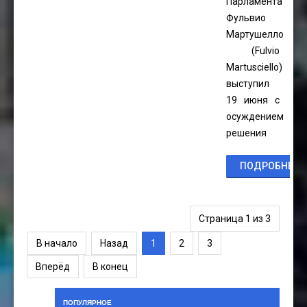
Парламента
Фульвио
Мартушелло
(Fulvio
Martusciello)
выступил
19 июня с
осуждением
решения
ПОДРОБНЕЕ...
Страница 1 из 3
В начало
Назад
1
2
3
Вперёд
В конец
ПОПУЛЯРНОЕ