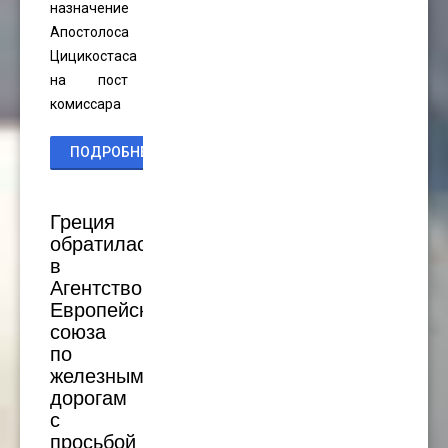
назначение
Апостолоса
Цицикостаса
на пост
комиссара
ПОДРОБНЕЕ...
Греция
обратилась
в
Агентство
Европейского
союза
по
железным
дорогам
с
просьбой