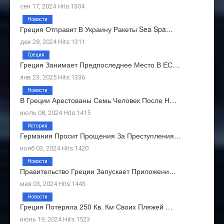
сен 17, 2024 Hits:1304
Новости
Греция Отправит В Украину Ракеты Sea Spa…
дек 28, 2024 Hits:1311
Греция
Греция Занимает Предпоследнее Место В ЕС…
янв 23, 2025 Hits:1336
Новости
В Греции Арестованы Семь Человек После Н…
июль 08, 2024 Hits:1415
История
Германия Просит Прощения За Преступления…
нояб 03, 2024 Hits:1420
Новости
Правительство Греции Запускает Приложени…
мая 03, 2024 Hits:1443
Новости
Греция Потеряла 250 Кв. Км Своих Пляжей …
июнь 19, 2024 Hits:1523