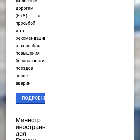
железным
дорогам
(ERA) с
просьбой
дать
рекомендации
о способах
повышения
безопасности
поездов
после
аварии
ПОДРОБНЕЕ...
Министр
иностранных
дел