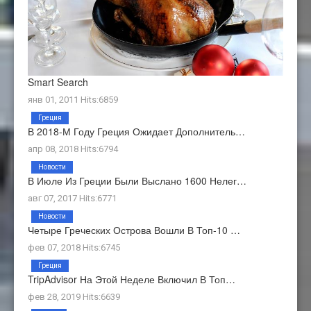
Smart Search
янв 01, 2011 Hits:6859
Греция
В 2018-М Году Греция Ожидает Дополнитель…
апр 08, 2018 Hits:6794
Новости
В Июле Из Греции Были Выслано 1600 Нелег…
авг 07, 2017 Hits:6771
Новости
Четыре Греческих Острова Вошли В Топ-10 …
фев 07, 2018 Hits:6745
Греция
TripAdvisor На Этой Неделе Включил В Топ…
фев 28, 2019 Hits:6639