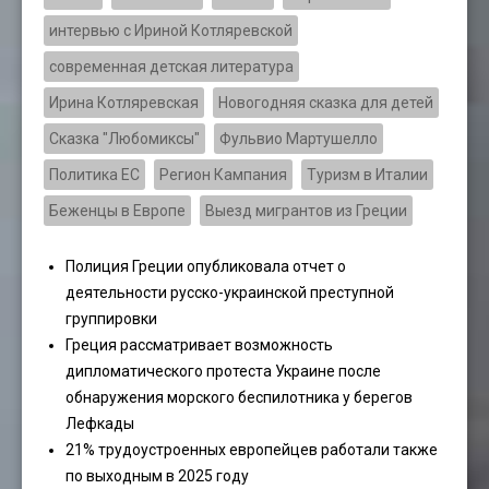
интервью с Ириной Котляревской
современная детская литература
Ирина Котляревская
Новогодняя сказка для детей
Сказка "Любомиксы"
Фульвио Мартушелло
Политика ЕС
Регион Кампания
Туризм в Италии
Беженцы в Европе
Выезд мигрантов из Греции
Полиция Греции опубликовала отчет о
деятельности русско-украинской преступной
группировки
Греция рассматривает возможность
дипломатического протеста Украине после
обнаружения морского беспилотника у берегов
Лефкады
21% трудоустроенных европейцев работали также
по выходным в 2025 году