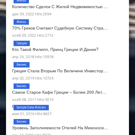
Жизнь
Количество Сделок С Жилой Недвижимостью …
дек 09, 2022 Hits:2694
Жизнь
70% Греков Считают Судебную Систему Стра…
нояб 09, 2022 Hits:2713
Греция
Кто Такой Филипп, Принц Греции И Дании?
апр 26, 2018 Hits:10918
Бизнес
Греция Стала Вторым По Величине Инвестор…
апр 02, 2019 Hits:10724
Бизнес
Самое Старое Кафе Греции – Более 200 Лет…
нояб 08, 2017 Hits:9219
О Нас
Sample Data-Articles
мая 01, 2016 Hits:8637
Бизнес
Уровень Заполняемости Отелей На Миконосе…