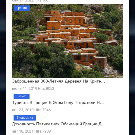
сен 14, 2022 Hits:8071
Греция
Заброшенная 300-Летняя Деревня На Крите…
июнь 11, 2019 Hits:8052
Бизнес
Туристы В Греции В Этом Году Потратили Н…
авг 23, 2019 Hits:7946
Экономика
Доходность Пятилетних Облигаций Греции Д…
авг 18, 2021 Hits:7908