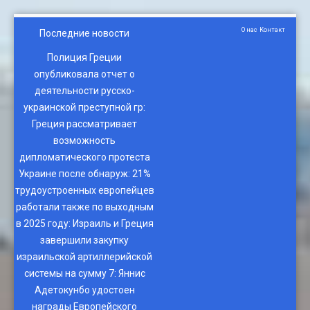
О нас
Контакт
Последние новости
Полиция Греции
опубликовала отчет о
деятельности русско-
украинской преступной гр
:
Греция рассматривает
возможность
дипломатического протеста
Украине после обнаруж
:
21%
трудоустроенных европейцев
работали также по выходным
в 2025 году
:
Израиль и Греция
завершили закупку
израильской артиллерийской
системы на сумму 7
:
Яннис
Адетокунбо удостоен
награды Европейского