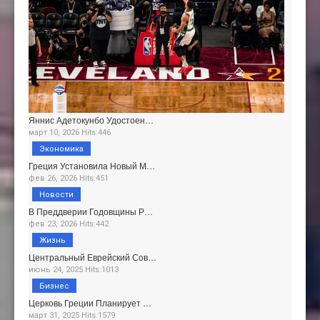
Яннис Адетокунбо Удостоен…
март 10, 2026 Hits:446
Экономика
Греция Установила Новый М…
фев 26, 2026 Hits:451
Новости
В Преддверии Годовщины Р…
фев 23, 2026 Hits:442
Жизнь
Центральный Еврейский Сов…
июнь 24, 2025 Hits:1013
Бизнес
Церковь Греции Планирует …
март 31, 2025 Hits:1579