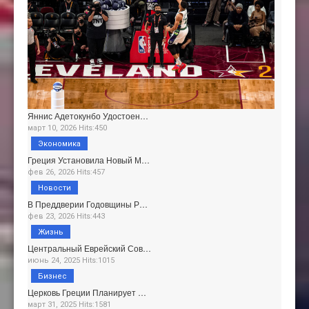
Яннис Адетокунбо Удостоен…
март 10, 2026 Hits:450
Экономика
Греция Установила Новый М…
фев 26, 2026 Hits:457
Новости
В Преддверии Годовщины Р…
фев 23, 2026 Hits:443
Жизнь
Центральный Еврейский Сов…
июнь 24, 2025 Hits:1015
Бизнес
Церковь Греции Планирует …
март 31, 2025 Hits:1581