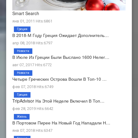
Smart Search
янв 01, 2011 Hits:6861
Греция
В 2018-М Году Греция Ожидает Дополнитель…
апр 08, 2018 Hits:6797
Новости
В Июле Из Греции Были Выслано 1600 Нелег…
авг 07, 2017 Hits:6772
Новости
Четыре Греческих Острова Вошли В Топ-10 …
фев 07, 2018 Hits:6749
Греция
TripAdvisor На Этой Неделе Включил В Топ…
фев 28, 2019 Hits:6642
Жизнь
В Портовом Пирее На Новый Год Нападали Н…
янв 07, 2018 Hits:6347