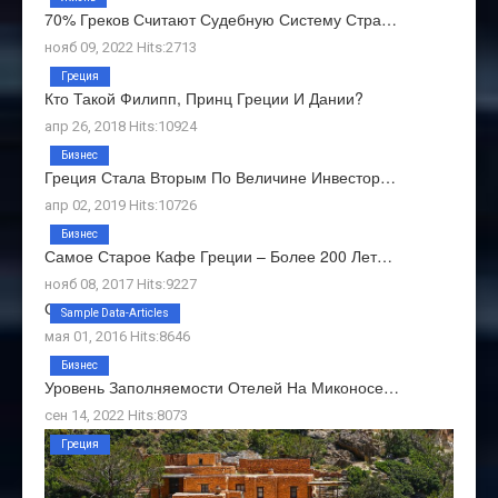
70% Греков Считают Судебную Систему Стра…
нояб 09, 2022 Hits:2713
Греция
Кто Такой Филипп, Принц Греции И Дании?
апр 26, 2018 Hits:10924
Бизнес
Греция Стала Вторым По Величине Инвестор…
апр 02, 2019 Hits:10726
Бизнес
Самое Старое Кафе Греции – Более 200 Лет…
нояб 08, 2017 Hits:9227
О Нас
Sample Data-Articles
мая 01, 2016 Hits:8646
Бизнес
Уровень Заполняемости Отелей На Миконосе…
сен 14, 2022 Hits:8073
Греция