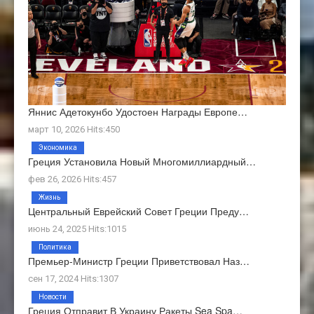
Яннис Адетокунбо Удостоен Награды Европе…
март 10, 2026 Hits:450
Экономика
Греция Установила Новый Многомиллиардный…
фев 26, 2026 Hits:457
Жизнь
Центральный Еврейский Совет Греции Преду…
июнь 24, 2025 Hits:1015
Политика
Премьер-Министр Греции Приветствовал Наз…
сен 17, 2024 Hits:1307
Новости
Греция Отправит В Украину Ракеты Sea Spa…