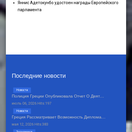
Яннис Адетокунбо удостоен награды Европейского
парламента
Последние новости
Новости
Полиция Греции Опубликовала Отчет О Деят…
июль 06, 2026 Hits:197
Новости
Греция Рассматривает Возможность Диплома…
мая 12, 2026 Hits:383
Экономика