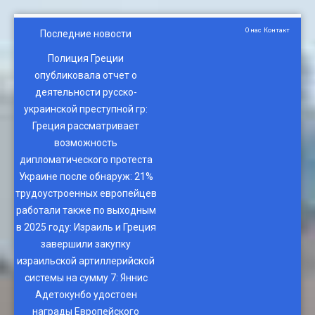
О нас
Контакт
Последние новости
Полиция Греции
опубликовала отчет о
деятельности русско-
украинской преступной гр
:
Греция рассматривает
возможность
дипломатического протеста
Украине после обнаруж
:
21%
трудоустроенных европейцев
работали также по выходным
в 2025 году
:
Израиль и Греция
завершили закупку
израильской артиллерийской
системы на сумму 7
:
Яннис
Адетокунбо удостоен
награды Европейского