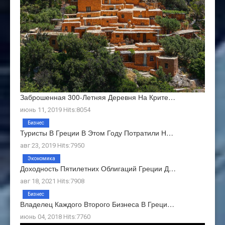
Заброшенная 300-Летняя Деревня На Крите…
июнь 11, 2019 Hits:8054
Бизнес
Туристы В Греции В Этом Году Потратили Н…
авг 23, 2019 Hits:7950
Экономика
Доходность Пятилетних Облигаций Греции Д…
авг 18, 2021 Hits:7908
Бизнес
Владелец Каждого Второго Бизнеса В Греци…
июнь 04, 2018 Hits:7760