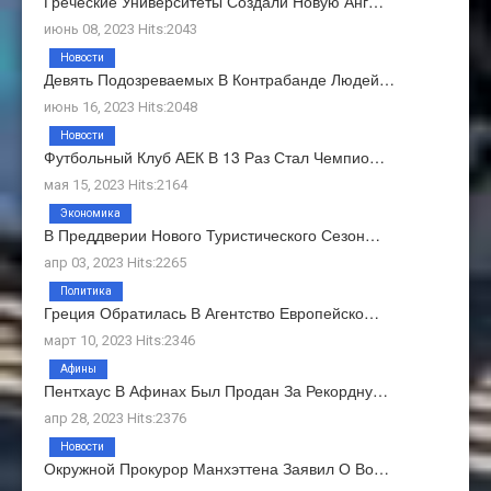
Греческие Университеты Создали Новую Анг…
июнь 08, 2023 Hits:2043
Новости
Девять Подозреваемых В Контрабанде Людей…
июнь 16, 2023 Hits:2048
Новости
Футбольный Клуб АЕК В 13 Раз Стал Чемпио…
мая 15, 2023 Hits:2164
Экономика
В Преддверии Нового Туристического Сезон…
апр 03, 2023 Hits:2265
Политика
Греция Обратилась В Агентство Европейско…
март 10, 2023 Hits:2346
Афины
Пентхаус В Афинах Был Продан За Рекордну…
апр 28, 2023 Hits:2376
Новости
Окружной Прокурор Манхэттена Заявил О Во…