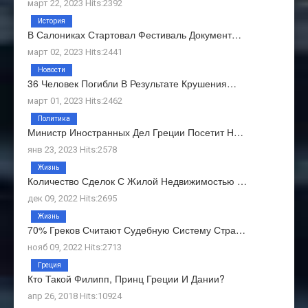
март 22, 2023 Hits:2392
История
В Салониках Стартовал Фестиваль Документ…
март 02, 2023 Hits:2441
Новости
36 Человек Погибли В Результате Крушения…
март 01, 2023 Hits:2462
Политика
Министр Иностранных Дел Греции Посетит Н…
янв 23, 2023 Hits:2578
Жизнь
Количество Сделок С Жилой Недвижимостью …
дек 09, 2022 Hits:2695
Жизнь
70% Греков Считают Судебную Систему Стра…
нояб 09, 2022 Hits:2713
Греция
Кто Такой Филипп, Принц Греции И Дании?
апр 26, 2018 Hits:10924