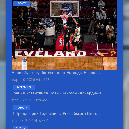
Новости
Яннис Адетокунбо Удостоен Награды Европе…
март 10, 2026 Hits:448
Экономика
Греция Установила Новый Многомиллиардный…
фев 26, 2026 Hits:456
Новости
В Преддверии Годовщины Российского Втор…
фев 23, 2026 Hits:442
Жизнь