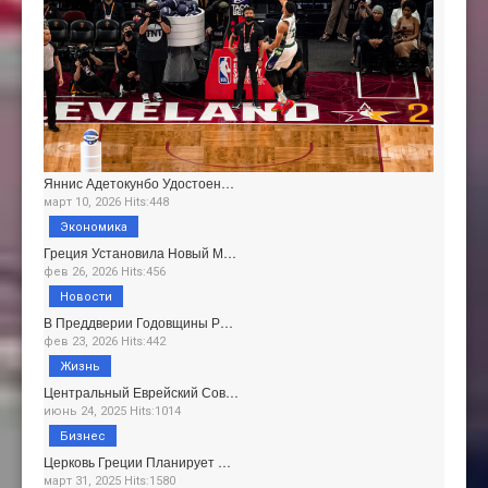
Яннис Адетокунбо Удостоен…
март 10, 2026 Hits:448
Экономика
Греция Установила Новый М…
фев 26, 2026 Hits:456
Новости
В Преддверии Годовщины Р…
фев 23, 2026 Hits:442
Жизнь
Центральный Еврейский Сов…
июнь 24, 2025 Hits:1014
Бизнес
Церковь Греции Планирует …
март 31, 2025 Hits:1580