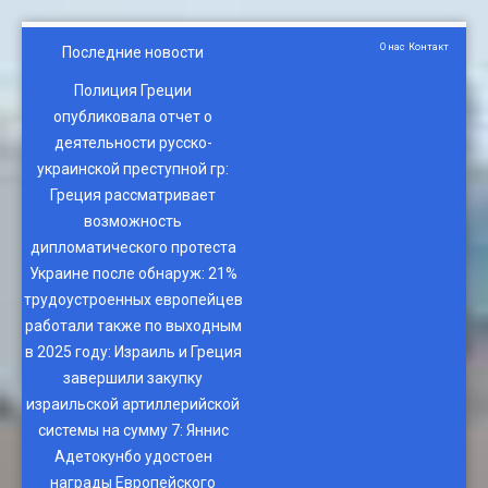
О нас
Контакт
Последние новости
Полиция Греции
опубликовала отчет о
деятельности русско-
украинской преступной гр
:
Греция рассматривает
возможность
дипломатического протеста
Украине после обнаруж
:
21%
трудоустроенных европейцев
работали также по выходным
в 2025 году
:
Израиль и Греция
завершили закупку
израильской артиллерийской
системы на сумму 7
:
Яннис
Адетокунбо удостоен
награды Европейского