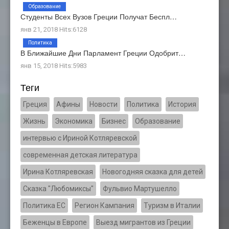
Образование
Студенты Всех Вузов Греции Получат Беспл…
янв 21, 2018 Hits:6128
Политика
В Ближайшие Дни Парламент Греции Одобрит…
янв 15, 2018 Hits:5983
Теги
Греция
Афины
Новости
Политика
История
Жизнь
Экономика
Бизнес
Образование
интервью с Ириной Котляревской
современная детская литература
Ирина Котляревская
Новогодняя сказка для детей
Сказка "Любомиксы"
Фульвио Мартушелло
Политика ЕС
Регион Кампания
Туризм в Италии
Беженцы в Европе
Выезд мигрантов из Греции