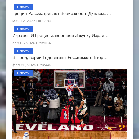
Новости
Греция Рассматривает Возможность Диплома…
мая 12, 2026 Hits:380
Новости
Израиль И Греция Завершили Закупку Израи…
апр 06, 2026 Hits:384
Новости
В Преддверии Годовщины Российского Втор…
фев 23, 2026 Hits:442
Новости