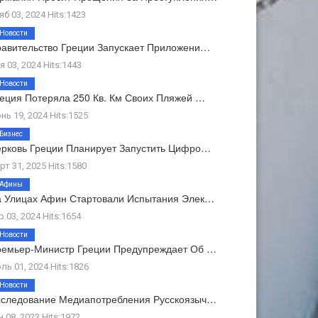
яб 03, 2024 Hits:1423
Новости
авительство Греции Запускает Приложени…
я 03, 2024 Hits:1443
Новости
еция Потеряла 250 Кв. Км Своих Пляжей …
нь 19, 2024 Hits:1525
Бизнес
рковь Греции Планирует Запустить Цифро…
рт 31, 2025 Hits:1580
Афины
 Улицах Афин Стартовали Испытания Элек…
р 03, 2024 Hits:1654
Новости
емьер-Министр Греции Предупреждает Об …
ль 01, 2024 Hits:1826
Новости
следование Медиапотребления Русскоязыч…
н 08, 2023 Hits:1972