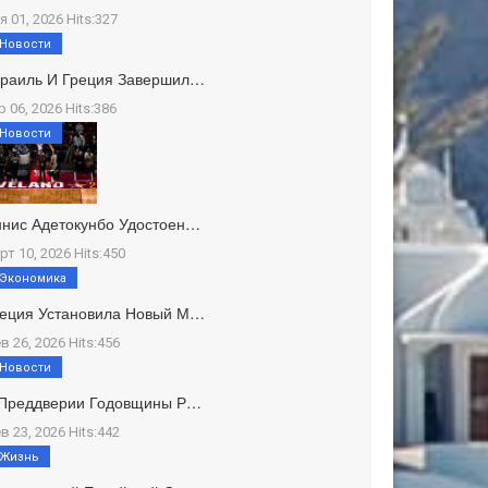
я 01, 2026 Hits:327
Новости
зраиль И Греция Завершил…
р 06, 2026 Hits:386
Новости
нис Адетокунбо Удостоен…
рт 10, 2026 Hits:450
Экономика
реция Установила Новый М…
в 26, 2026 Hits:456
Новости
 Преддверии Годовщины Р…
в 23, 2026 Hits:442
Жизнь