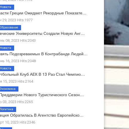
Новости
асти Греции Ожидают Рекордные Показате…
н 29, 2023 Hits:1977
Образование
еческие Университеты Создали Новую Анг…
нь 08, 2023 Hits:2043
Новости
вять Подозреваемых В Контрабанде Людей…
нь 16, 2023 Hits:2048
Новости
тбольный Клуб АЕК В 13 Раз Стал Чемпио…
я 15, 2023 Hits:2164
Экономика
Преддверии Нового Туристического Сезон…
р 03, 2023 Hits:2265
Политика
еция Обратилась В Агентство Европейско…
рт 10, 2023 Hits:2346