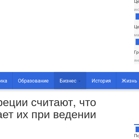
Ц
ию
Це
ма
Г
ян
ика
Образование
Бизнес
История
Жизнь
еции считают, что
ает их при ведении
По