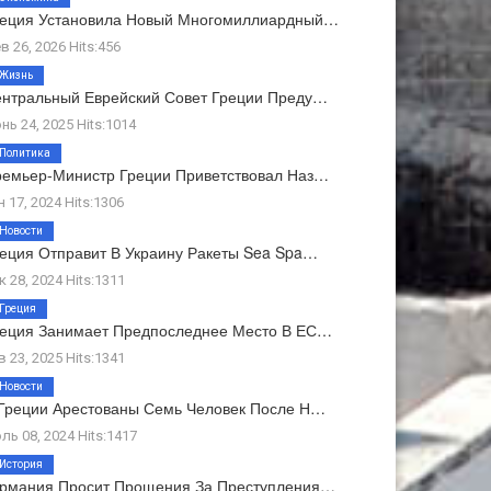
реция Установила Новый Многомиллиардный…
в 26, 2026 Hits:456
Жизнь
нтральный Еврейский Совет Греции Преду…
нь 24, 2025 Hits:1014
Политика
емьер-Министр Греции Приветствовал Наз…
н 17, 2024 Hits:1306
Новости
еция Отправит В Украину Ракеты Sea Spa…
к 28, 2024 Hits:1311
Греция
еция Занимает Предпоследнее Место В ЕС…
в 23, 2025 Hits:1341
Новости
Греции Арестованы Семь Человек После Н…
ль 08, 2024 Hits:1417
История
ермания Просит Прощения За Преступления…