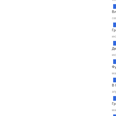
Вл
се
Гр
ию
Де
ию
Фу
ма
В 
ап
Гр
ма