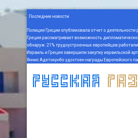
Последние новости
Полиция Греции опубликовала отчет о деятельности 
Греция рассматривает возможность дипломатическог
обнаруж
:
21% трудоустроенных европейцев работали 
Израиль и Греция завершили закупку израильской ар
Яннис Адетокунбо удостоен награды Европейского п