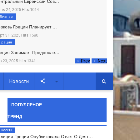
ентральный Еврейский Сов…
нь 24, 2025 Hits:1014
Бизнес
рковь Греции Планирует …
рт 31, 2025 Hits:1580
Греция
реция Занимает Предпосле…
в 23, 2025 Hits:1341
Prev
Next
Новости
Soc
ПОПУЛЯРНОЕ
ТРЕНД
Новости
лиция Греции Опубликовала Отчет О Деят…