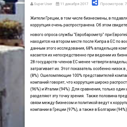
Super User
11 декабря 2017
Просмотров: 7
Жители Греции, в том числе бизнесмены, в подавл
коррупция очень распространена. Об этом свидет
нового опроса службы "Евробарометр" при Европей
находится на втором месте после Кипра в ЕС по в
данным этого исследования, 68% владельцев компа
касается их непосредственно при ведении их бизне
28 государств-членов ЕС менее четверти владель
затрагивает их. Этот показатель особенно низок 
(8%). Ошеломляющие 100% представителей компан
компаний говорят, что коррупция широко распрос
(96%) и Италии (94%). Для сравнения, только оди
разделяют эту точку зрения. Также половина пред
связи между бизнесом и политикой ведут к корру
компании в Греции (97%), а также в Болгарии (94%)