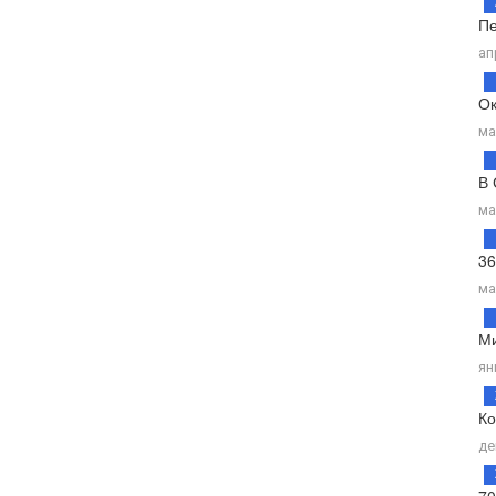
Пе
ап
Ок
ма
В 
ма
36
ма
Ми
ян
Ко
де