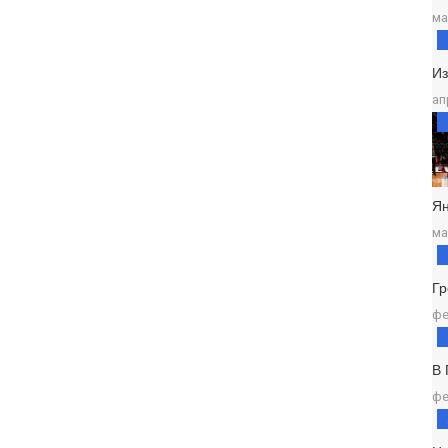
ма
И
ап
Ян
ма
Г
фе
В
фе