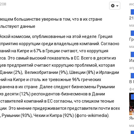
208
ию
21
яющем большинстве уверены в том, что в их стране
ма
ельствуют данные
ской комиссии, опубликованные на этой неделе. Греция
Гр
осприятию коррупции среди владельцев компаний. Согласно
ма
ний на Кипре и 67% в Греции считают, что коррупция
са. Это самый высокий показатель в ЕС. Всего в десяти из
Из
цев предприятий считают коррупцию проблемой, которая
ап
в Дании (2%), Великобритании (9%), Швеции (8%) и Ирландии
ий на Кипре и столь же тревожные 96% греческих
В 
транена в их стране. Далее следуют бизнесмены Румынии
фе
н из десяти (12%) респондентов-бизнесменов в Дании
ставителей компаний в ЕС согласны, что слишком тесные
пции. Это мнение придерживается представители почти всех
, Румынии (93%), Чехии и Кипра (92%) (фото-wikimedia).
Ян
ма