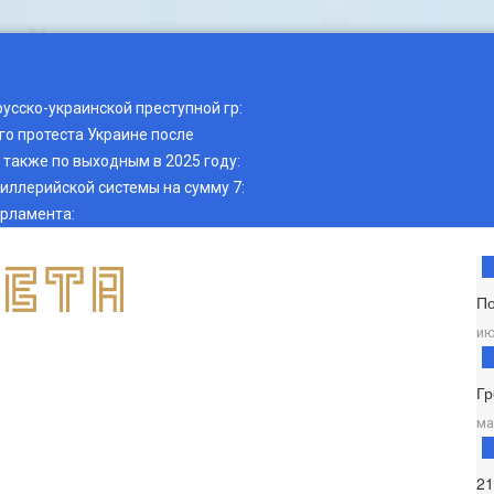
русско-украинской преступной гр
:
о протеста Украине после
также по выходным в 2025 году
:
тиллерийской системы на сумму 7
:
арламента
:
П
ию
Гр
ма
2