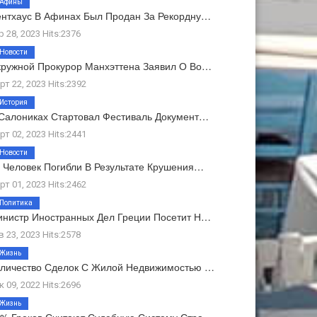
Афины
нтхаус В Афинах Был Продан За Рекордну…
р 28, 2023 Hits:2376
Новости
ружной Прокурор Манхэттена Заявил О Во…
рт 22, 2023 Hits:2392
История
Салониках Стартовал Фестиваль Документ…
рт 02, 2023 Hits:2441
Новости
 Человек Погибли В Результате Крушения…
рт 01, 2023 Hits:2462
Политика
нистр Иностранных Дел Греции Посетит Н…
в 23, 2023 Hits:2578
Жизнь
личество Сделок С Жилой Недвижимостью …
к 09, 2022 Hits:2696
Жизнь