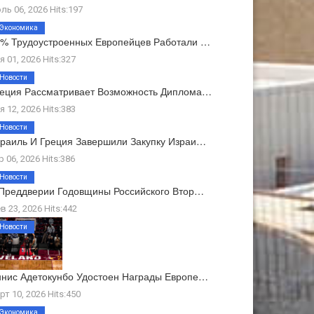
ль 06, 2026 Hits:197
Экономика
% Трудоустроенных Европейцев Работали …
я 01, 2026 Hits:327
Новости
еция Рассматривает Возможность Диплома…
я 12, 2026 Hits:383
Новости
раиль И Греция Завершили Закупку Израи…
р 06, 2026 Hits:386
Новости
Преддверии Годовщины Российского Втор…
в 23, 2026 Hits:442
Новости
нис Адетокунбо Удостоен Награды Европе…
рт 10, 2026 Hits:450
Экономика