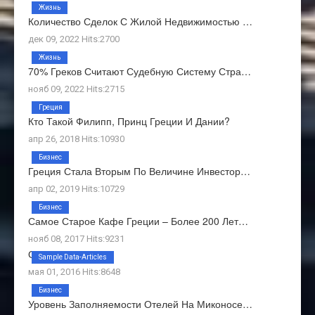
Жизнь
Количество Сделок С Жилой Недвижимостью …
дек 09, 2022 Hits:2700
Жизнь
70% Греков Считают Судебную Систему Стра…
нояб 09, 2022 Hits:2715
Греция
Кто Такой Филипп, Принц Греции И Дании?
апр 26, 2018 Hits:10930
Бизнес
Греция Стала Вторым По Величине Инвестор…
апр 02, 2019 Hits:10729
Бизнес
Самое Старое Кафе Греции – Более 200 Лет…
нояб 08, 2017 Hits:9231
О Нас
Sample Data-Articles
мая 01, 2016 Hits:8648
Бизнес
Уровень Заполняемости Отелей На Миконосе…