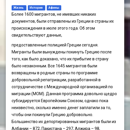
Жизнь
История
Афины
Более 1600 мигрантов, не имевших никаких
документов, были отправлены из Греции в страны их
происхождения в июле этого года. Об этом
свидетельствуют данные,
предоставленные полицией Греции сегодня.
Мигранты были вынуждены покинуть Грецию после
того, как было доказано, что их прибытие в страну
было незаконным. Все 1645 мигрантов были
возвращены в родные страны по программе
добровольной репатриации, разработанной в
сотрудничестве с Международной организацией по
миграции (MOM). Данная программа довольно щедро
субсидируется Европейским Союзом, однако пока
неизвестно, сколько именно денег заплатили за то,
чтобы они покинули Грецию добровольно.
Большинство их депортированных мигрантов были из
Албании – 872, Пакистана – 297, Алжира – 98,