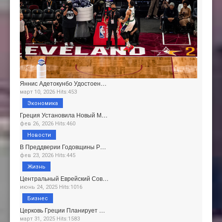
Яннис Адетокунбо Удостоен…
март 10, 2026 Hits:453
Экономика
Греция Установила Новый М…
фев 26, 2026 Hits:460
Новости
В Преддверии Годовщины Р…
фев 23, 2026 Hits:445
Жизнь
Центральный Еврейский Сов…
июнь 24, 2025 Hits:1016
Бизнес
Церковь Греции Планирует …
март 31, 2025 Hits:1583