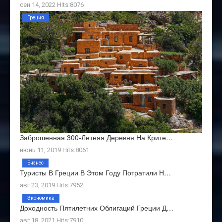
сен 14, 2022 Hits:8076
Греция
Заброшенная 300-Летняя Деревня На Крите…
июнь 11, 2019 Hits:8061
Бизнес
Туристы В Греции В Этом Году Потратили Н…
авг 23, 2019 Hits:7952
Экономика
Доходность Пятилетних Облигаций Греции Д…
авг 18, 2021 Hits:7910