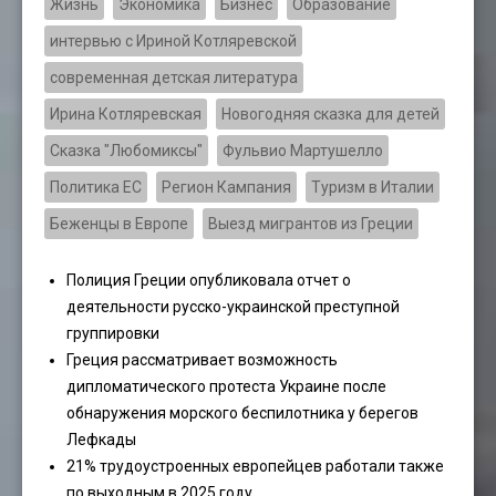
Жизнь
Экономика
Бизнес
Образование
интервью с Ириной Котляревской
современная детская литература
Ирина Котляревская
Новогодняя сказка для детей
Сказка "Любомиксы"
Фульвио Мартушелло
Политика ЕС
Регион Кампания
Туризм в Италии
Беженцы в Европе
Выезд мигрантов из Греции
Полиция Греции опубликовала отчет о
деятельности русско-украинской преступной
группировки
Греция рассматривает возможность
дипломатического протеста Украине после
обнаружения морского беспилотника у берегов
Лефкады
21% трудоустроенных европейцев работали также
по выходным в 2025 году