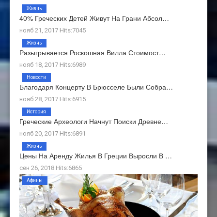
Жизнь
40% Греческих Детей Живут На Грани Абсол…
нояб 21, 2017 Hits:7045
Жизнь
Разыгрывается Роскошная Вилла Стоимост…
нояб 18, 2017 Hits:6989
Новости
Благодаря Концерту В Брюсселе Были Собра…
нояб 28, 2017 Hits:6915
История
Греческие Археологи Начнут Поиски Древне…
нояб 20, 2017 Hits:6891
Жизнь
Цены На Аренду Жилья В Греции Выросли В …
сен 26, 2018 Hits:6865
Афины