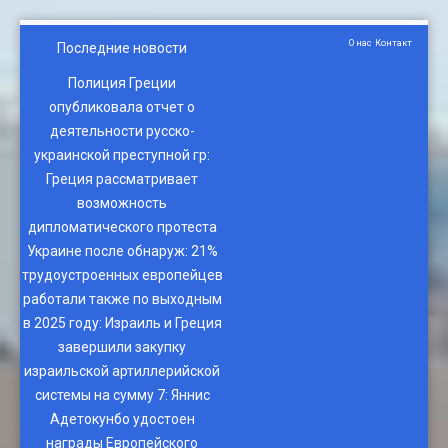
О нас
Контакт
Последние новости
Полиция Греции
опубликовала отчет о
деятельности русско-
украинской преступной гр
:
Греция рассматривает
возможность
дипломатического протеста
Украине после обнаруж
:
21%
трудоустроенных европейцев
работали также по выходным
в 2025 году
:
Израиль и Греция
завершили закупку
израильской артиллерийской
системы на сумму 7
:
Яннис
Адетокунбо удостоен
награды Европейского