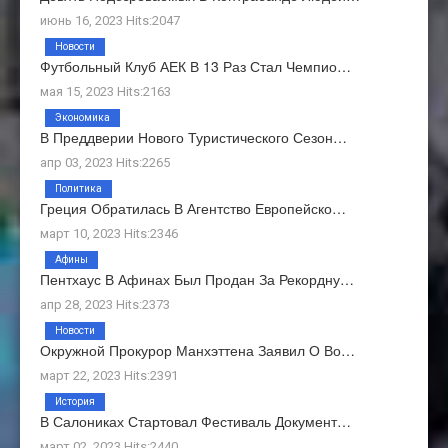
июнь 16, 2023 Hits:2047
Новости
Футбольный Клуб АЕК В 13 Раз Стал Чемпио…
мая 15, 2023 Hits:2163
Экономика
В Преддверии Нового Туристического Сезон…
апр 03, 2023 Hits:2265
Политика
Греция Обратилась В Агентство Европейско…
март 10, 2023 Hits:2346
Афины
Пентхаус В Афинах Был Продан За Рекордну…
апр 28, 2023 Hits:2373
Новости
Окружной Прокурор Манхэттена Заявил О Во…
март 22, 2023 Hits:2391
История
В Салониках Стартовал Фестиваль Документ…
март 02, 2023 Hits:2440