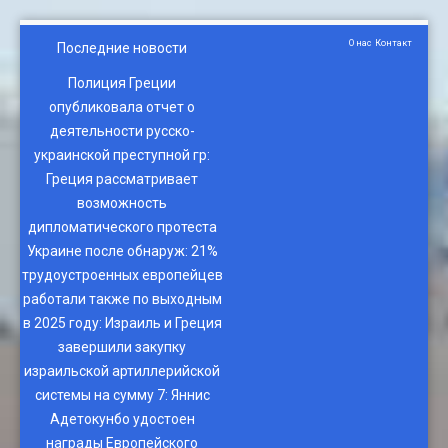
О нас
Контакт
Последние новости
Полиция Греции
опубликовала отчет о
деятельности русско-
украинской преступной гр
:
Греция рассматривает
возможность
дипломатического протеста
Украине после обнаруж
:
21%
трудоустроенных европейцев
работали также по выходным
в 2025 году
:
Израиль и Греция
завершили закупку
израильской артиллерийской
системы на сумму 7
:
Яннис
Адетокунбо удостоен
награды Европейского