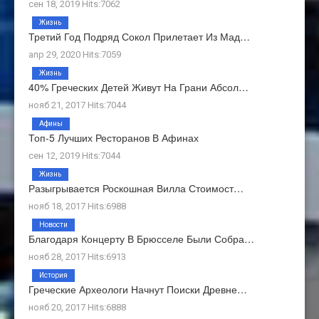
сен 18, 2019 Hits:7062
Жизнь
Третий Год Подряд Сокол Прилетает Из Мад…
апр 29, 2020 Hits:7059
Жизнь
40% Греческих Детей Живут На Грани Абсол…
нояб 21, 2017 Hits:7044
Афины
Топ-5 Лучших Ресторанов В Афинах
сен 12, 2019 Hits:7044
Жизнь
Разыгрывается Роскошная Вилла Стоимост…
нояб 18, 2017 Hits:6988
Новости
Благодаря Концерту В Брюсселе Были Собра…
нояб 28, 2017 Hits:6913
История
Греческие Археологи Начнут Поиски Древне…
нояб 20, 2017 Hits:6888