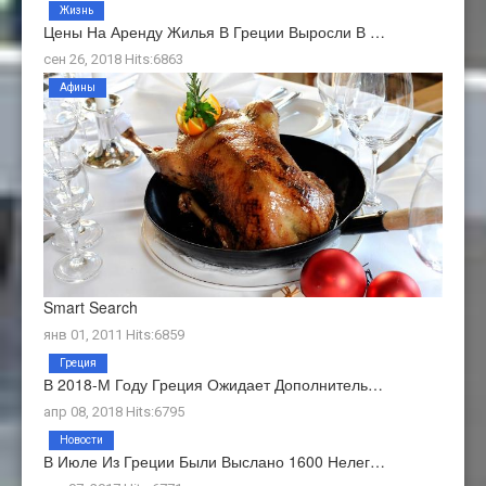
Жизнь
Цены На Аренду Жилья В Греции Выросли В …
сен 26, 2018 Hits:6863
Афины
Smart Search
янв 01, 2011 Hits:6859
Греция
В 2018-М Году Греция Ожидает Дополнитель…
апр 08, 2018 Hits:6795
Новости
В Июле Из Греции Были Выслано 1600 Нелег…