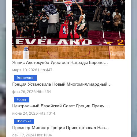
Яннис Адетокунбо Удостоен Награды Европе…
март 10, 2026 Hits:447
Экономика
Греция Установила Новый Многомиллиардный…
фев 26, 2026 Hits:454
Жизнь
Центральный Еврейский Совет Греции Преду…
июнь 24, 2025 Hits:1014
Политика
Премьер-Министр Греции Приветствовал Наз…
сен 17, 2024 Hits:1304