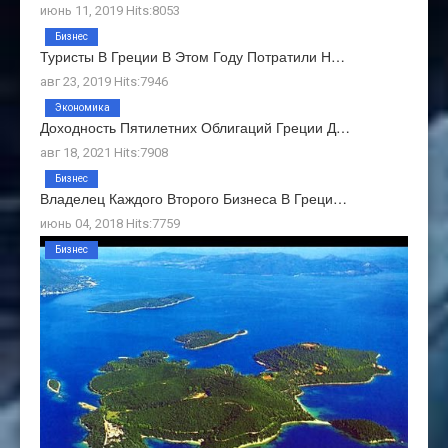
июнь 11, 2019 Hits:8053
Бизнес
Туристы В Греции В Этом Году Потратили Н…
авг 23, 2019 Hits:7946
Экономика
Доходность Пятилетних Облигаций Греции Д…
авг 18, 2021 Hits:7908
Бизнес
Владелец Каждого Второго Бизнеса В Греци…
июнь 04, 2018 Hits:7759
Бизнес