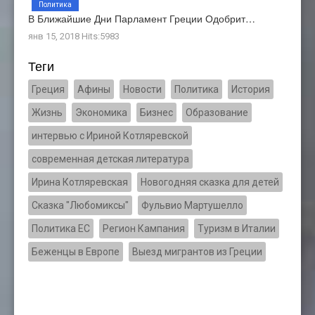
Политика
В Ближайшие Дни Парламент Греции Одобрит…
янв 15, 2018 Hits:5983
Теги
Греция
Афины
Новости
Политика
История
Жизнь
Экономика
Бизнес
Образование
интервью с Ириной Котляревской
современная детская литература
Ирина Котляревская
Новогодняя сказка для детей
Сказка "Любомиксы"
Фульвио Мартушелло
Политика ЕС
Регион Кампания
Туризм в Италии
Беженцы в Европе
Выезд мигрантов из Греции