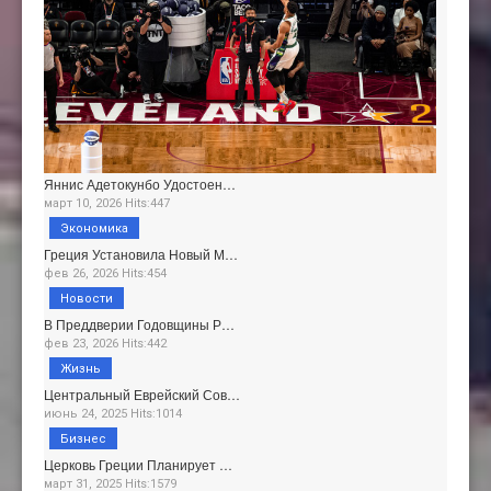
Яннис Адетокунбо Удостоен…
март 10, 2026 Hits:447
Экономика
Греция Установила Новый М…
фев 26, 2026 Hits:454
Новости
В Преддверии Годовщины Р…
фев 23, 2026 Hits:442
Жизнь
Центральный Еврейский Сов…
июнь 24, 2025 Hits:1014
Бизнес
Церковь Греции Планирует …
март 31, 2025 Hits:1579