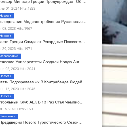
емьер-Министр Греции Предупреждает Об …
ль 01, 2024 Hits:1823
Новости
следование Медиапотребления Русскоязыч…
н 08, 2023 Hits:1967
Новости
асти Греции Ожидают Рекордные Показате…
н 29, 2023 Hits:1971
Образование
еческие Университеты Создали Новую Анг…
нь 08, 2023 Hits:2041
Новости
вять Подозреваемых В Контрабанде Людей…
нь 16, 2023 Hits:2045
Новости
тбольный Клуб АЕК В 13 Раз Стал Чемпио…
я 15, 2023 Hits:2160
Экономика
Преддверии Нового Туристического Сезон…