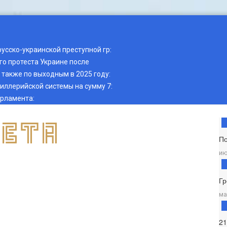
русско-украинской преступной гр
:
о протеста Украине после
также по выходным в 2025 году
:
тиллерийской системы на сумму 7
:
арламента
:
П
ию
Гр
ма
2