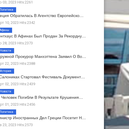
р 03, 2023 Hits:2261
Политика
еция Обратилась В Агентство Европейско…
рт 10, 2023 Hits:2342
Афины
нтхаус В Афинах Был Продан За Рекордну…
р 28, 2023 Hits:2373
Новости
ружной Прокурор Манхэттена Заявил О Во…
рт 22, 2023 Hits:2388
История
Салониках Стартовал Фестиваль Документ…
рт 02, 2023 Hits:2439
Новости
 Человек Погибли В Результате Крушения…
рт 01, 2023 Hits:2456
Политика
нистр Иностранных Дел Греции Посетит Н…
в 23, 2023 Hits:2573