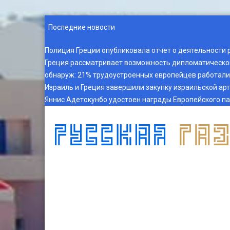
Последние новости
Полиция Греции опубликовала отчет о деятельности 
Греция рассматривает возможность дипломатическог
обнаруж
:
21% трудоустроенных европейцев работали 
Израиль и Греция завершили закупку израильской ар
Яннис Адетокунбо удостоен награды Европейского п