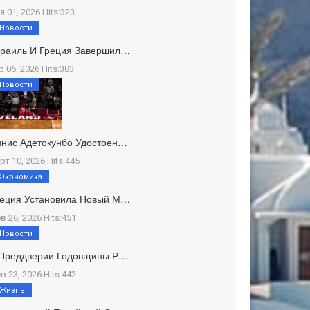
я 01, 2026 Hits:323
Новости
зраиль И Греция Завершил…
р 06, 2026 Hits:383
Новости
нис Адетокунбо Удостоен…
рт 10, 2026 Hits:445
Экономика
реция Установила Новый М…
в 26, 2026 Hits:451
Новости
 Преддверии Годовщины Р…
в 23, 2026 Hits:442
Жизнь