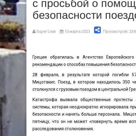
с просьбой о помо
безопасности поезд
Super User
10 марта 2023
Просмотров: 234
Греция обратилась в Агентство Европейског
рекомендации о способах повышения безопасност
28 февраля, в результате которой погибли 5
Мицотакис. Поезд, в котором находилось 350 ч
столкнулся с грузовым поездом в центральной Гре
Катастрофа вызвала общественные протесты п
системы, которая неоднократно игнорировала п
безопасности и нанять больше персонала. Мицот
пятницу, что он не может «повернуть время вс
расследования столкновения.