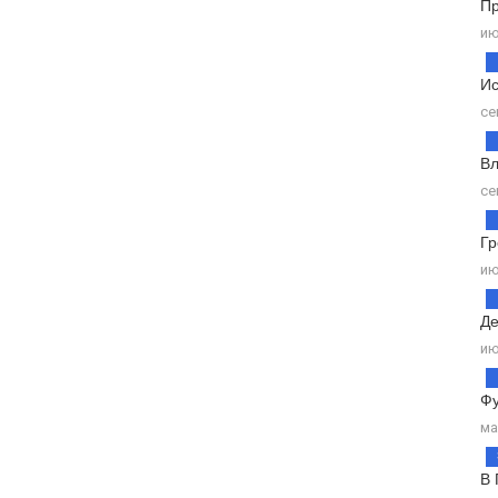
Пр
ию
Ис
се
Вл
се
Гр
ию
Де
ию
Фу
ма
В 