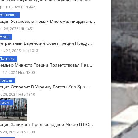
рт 10, 2026 Hits:445
Экономика
реция Установила Новый Многомиллиардный…
в 26, 2026 Hits:451
Жизнь
нтральный Еврейский Совет Греции Преду…
нь 24, 2025 Hits:1013
Политика
емьер-Министр Греции Приветствовал Наз…
н 17, 2024 Hits:1300
Новости
еция Отправит В Украину Ракеты Sea Spa…
к 28, 2024 Hits:1310
Греция
еция Занимает Предпоследнее Место В ЕС…
в 23, 2025 Hits:1333