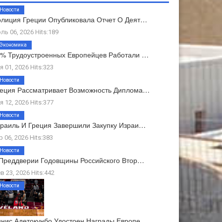
Новости
лиция Греции Опубликовала Отчет О Деят…
ль 06, 2026 Hits:189
Экономика
% Трудоустроенных Европейцев Работали …
я 01, 2026 Hits:323
Новости
еция Рассматривает Возможность Диплома…
я 12, 2026 Hits:377
Новости
раиль И Греция Завершили Закупку Израи…
р 06, 2026 Hits:383
Новости
Преддверии Годовщины Российского Втор…
в 23, 2026 Hits:442
Новости
нис Адетокунбо Удостоен Награды Европе…