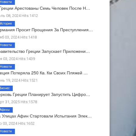
Новости
Греции Арестованы Семь Человек После Н…
ль 08, 2024 Hits:1412
История
ермания Просит Прощения За Преступления…
яб 03, 2024 Hits:1418
Новости
авительство Греции Запускает Приложени…
я 03, 2024 Hits:1439
Новости
еция Потеряла 250 Кв. Км Своих Пляжей …
нь 19, 2024 Hits:1521
Бизнес
рковь Греции Планирует Запустить Цифро…
рт 31, 2025 Hits:1578
Афины
 Улицах Афин Стартовали Испытания Элек…
р 03, 2024 Hits:1652
Новости