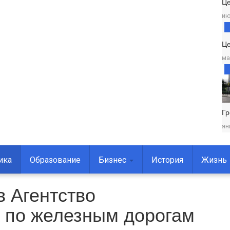
Ц
ию
Це
ма
Г
ян
ика
Образование
Бизнес
История
Жизнь
в Агентство
а по железным дорогам