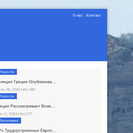
О нас
Контакт
Новости
олиция Греции Опубликова…
ль 06, 2026 Hits:189
Новости
еция Рассматривает Возм…
я 12, 2026 Hits:377
Экономика
1% Трудоустроенных Европ…