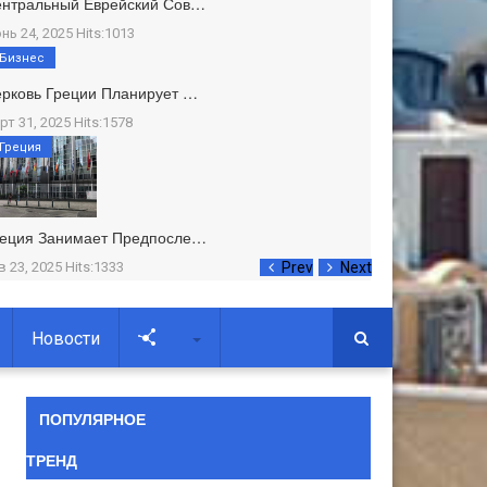
ентральный Еврейский Сов…
нь 24, 2025 Hits:1013
Бизнес
рковь Греции Планирует …
рт 31, 2025 Hits:1578
Греция
реция Занимает Предпосле…
в 23, 2025 Hits:1333
Prev
Next
Новости
Soc
ПОПУЛЯРНОЕ
ТРЕНД