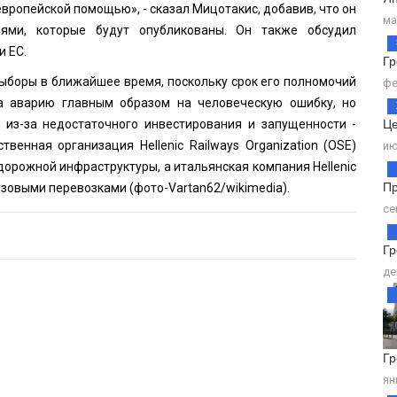
вропейской помощью», - сказал Мицотакис, добавив, что он
ма
ями, которые будут опубликованы. Он также обсудил
 ЕС.
Г
выборы в ближайшее время, поскольку срок его полномочий
фе
за аварию главным образом на человеческую ошибку, но
Це
 из-за недостаточного инвестирования и запущенности -
венная организация Hellenic Railways Organization (OSE)
ию
орожной инфраструктуры, а итальянская компания Hellenic
Пр
рузовыми перевозками (фото-
Vartan62
/wikimedia).
се
Гр
де
Гр
ян