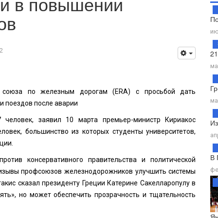
щи в повышении
ов
По
ию
2
21
ма
Гр
о союза по железным дорогам (ERA) с просьбой дать
ма
и поездов после аварии
7 человек, заявил 10 марта премьер-министр Кириакос
Из
еловек, большинство из которых студенты университетов,
ап
ции.
В 
ротив консервативного правительства и политической
фе
ризывы профсоюзов железнодорожников улучшить системы
акис сказал президенту Греции Катерине Сакелларопулу в
пять», но может обеспечить прозрачность и тщательность
Ян