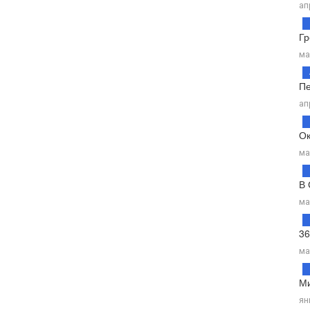
ап
Гр
ма
Пе
ап
Ок
ма
В 
ма
36
ма
Ми
ян