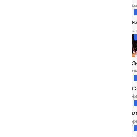
ма
И
ап
Ян
ма
Г
фе
В
фе