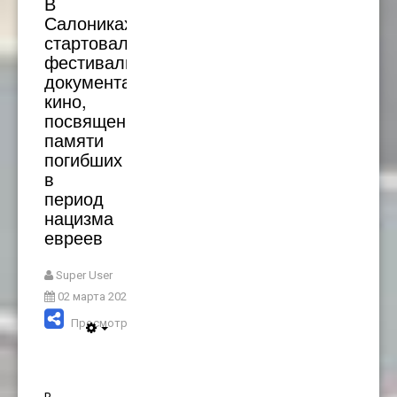
В
Салониках
стартовал
фестиваль
документального
кино,
посвященный
памяти
погибших
в
период
нацизма
евреев
Super User
02 марта 2023
Просмотров: 2440