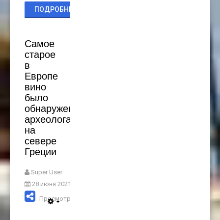
ПОДРОБНЕЕ...
Самое
старое
в
Европе
вино
было
обнаружено
археологами
на
севере
Греции
Super User
28 июня 2021
Просмотров: 3680