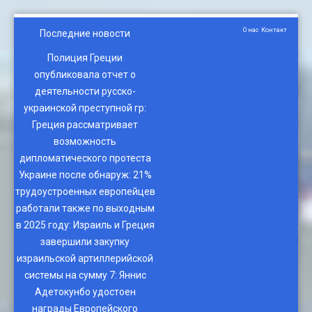
О нас
Контакт
Последние новости
Полиция Греции
опубликовала отчет о
деятельности русско-
украинской преступной гр
:
Греция рассматривает
возможность
дипломатического протеста
Украине после обнаруж
:
21%
трудоустроенных европейцев
работали также по выходным
в 2025 году
:
Израиль и Греция
завершили закупку
израильской артиллерийской
системы на сумму 7
:
Яннис
Адетокунбо удостоен
награды Европейского