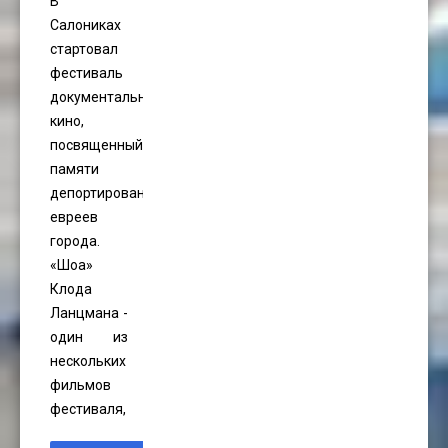
В
Салониках
стартовал
фестиваль
документального
кино,
посвященный
памяти
депортированных
евреев
города.
«Шоа»
Клода
Ланцмана -
один из
нескольких
фильмов
фестиваля,