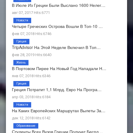
В Июле Из Греции Были Выслано 1600 Нелег…
авг 07, 2017 Hits:6771
Новости
Четыре Греческих Острова Вошли В Топ-10 …
фев 07, 2018 Hits:6746
Греция
TripAdvisor На Этой Неделе Включил В Топ…
фев 28, 2019 Hits:6640
Жизнь
В Портовом Пирее На Новый Год Нападали Н…
янв 07, 2018 Hits:6346
Греция
Греция Потратит 1,1 Млрд. Евро На Програ…
апр 03, 2018 Hits:6184
Новости
На Каких Европейских Маршрутах Вылеты За…
дек 12, 2018 Hits:6142
Образование
Студенты Всех Вузов Греции Получат Беспл…