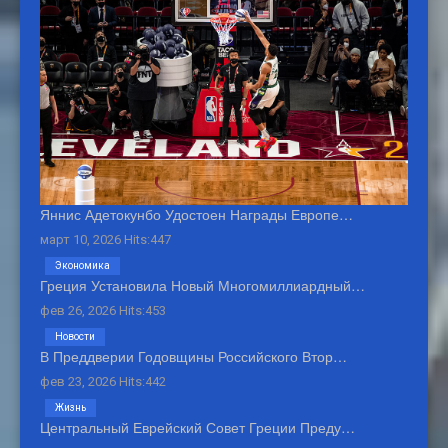
Яннис Адетокунбо Удостоен Награды Европе…
март 10, 2026 Hits:447
Экономика
Греция Установила Новый Многомиллиардный…
фев 26, 2026 Hits:453
Новости
В Преддверии Годовщины Российского Втор…
фев 23, 2026 Hits:442
Жизнь
Центральный Еврейский Совет Греции Преду…