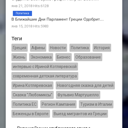
янв 21, 2018 Hits:6128
Политика
В Ближайшие Дни Парламент Греции Одобрит…
янв 15, 2018 Hits:5983
Теги
Греция
Афины
Новости
Политика
История
Жизнь
Экономика
Бизнес
Образование
интервью с Ириной Котляревской
современная детская литература
Ирина Котляревская
Новогодняя сказка для детей
Сказка "Любомиксы"
Фульвио Мартушелло
Политика ЕС
Регион Кампания
Туризм в Италии
Беженцы в Европе
Выезд мигрантов из Греции