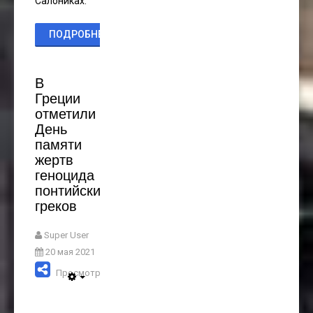
Салониках.
ПОДРОБНЕЕ...
В
Греции
отметили
День
памяти
жертв
геноцида
понтийских
греков
Super User
20 мая 2021
Просмотров: 3481