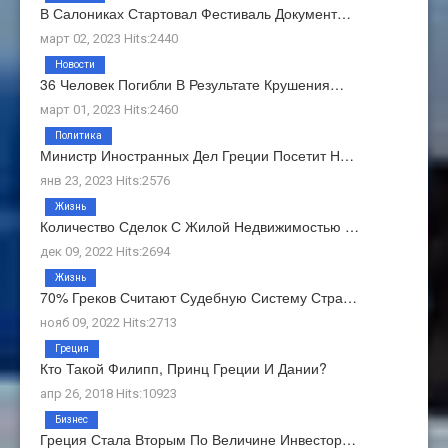
В Салониках Стартовал Фестиваль Документ…
март 02, 2023 Hits:2440
Новости
36 Человек Погибли В Результате Крушения…
март 01, 2023 Hits:2460
Политика
Министр Иностранных Дел Греции Посетит Н…
янв 23, 2023 Hits:2576
Жизнь
Количество Сделок С Жилой Недвижимостью …
дек 09, 2022 Hits:2694
Жизнь
70% Греков Считают Судебную Систему Стра…
нояб 09, 2022 Hits:2713
Греция
Кто Такой Филипп, Принц Греции И Дании?
апр 26, 2018 Hits:10923
Бизнес
Греция Стала Вторым По Величине Инвестор…