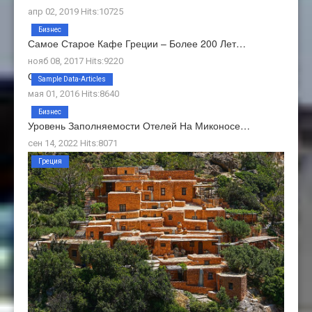
апр 02, 2019 Hits:10725
Бизнес
Самое Старое Кафе Греции – Более 200 Лет…
нояб 08, 2017 Hits:9220
О Нас
Sample Data-Articles
мая 01, 2016 Hits:8640
Бизнес
Уровень Заполняемости Отелей На Миконосе…
сен 14, 2022 Hits:8071
Греция