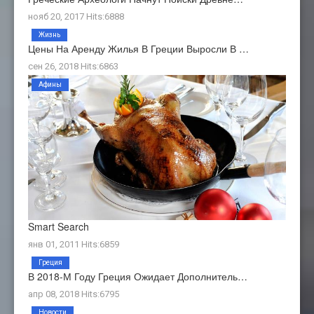
нояб 20, 2017 Hits:6888
Жизнь
Цены На Аренду Жилья В Греции Выросли В …
сен 26, 2018 Hits:6863
Афины
Smart Search
янв 01, 2011 Hits:6859
Греция
В 2018-М Году Греция Ожидает Дополнитель…
апр 08, 2018 Hits:6795
Новости