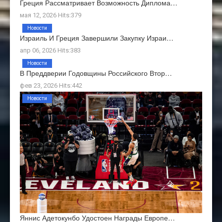
Греция Рассматривает Возможность Диплома…
мая 12, 2026 Hits:379
Новости
Израиль И Греция Завершили Закупку Израи…
апр 06, 2026 Hits:383
Новости
В Преддверии Годовщины Российского Втор…
фев 23, 2026 Hits:442
Новости
Яннис Адетокунбо Удостоен Награды Европе…