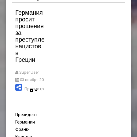
Германия
просит
прощения
за
преступления
нацистов
в
Греции
Super User
03 ноября 2024
Просмотров: 1420
Президент
Германии
Франк-
Вальтер