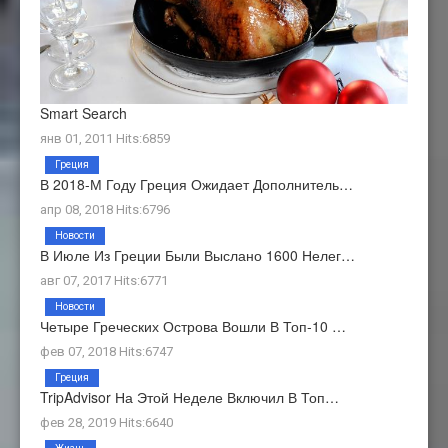
Smart Search
янв 01, 2011 Hits:6859
Греция
В 2018-М Году Греция Ожидает Дополнитель…
апр 08, 2018 Hits:6796
Новости
В Июле Из Греции Были Выслано 1600 Нелег…
авг 07, 2017 Hits:6771
Новости
Четыре Греческих Острова Вошли В Топ-10 …
фев 07, 2018 Hits:6747
Греция
TripAdvisor На Этой Неделе Включил В Топ…
фев 28, 2019 Hits:6640