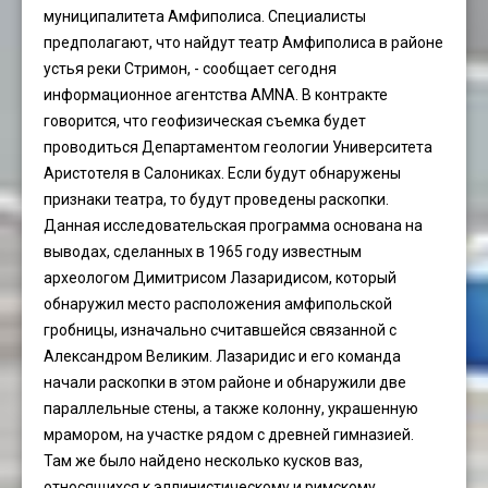
муниципалитета Амфиполиса. Специалисты
предполагают, что найдут театр Амфиполиса в районе
устья реки Стримон, - сообщает сегодня
информационное агентства AMNA. В контракте
говорится, что геофизическая съемка будет
проводиться Департаментом геологии Университета
Аристотеля в Салониках. Если будут обнаружены
признаки театра, то будут проведены раскопки.
Данная исследовательская программа основана на
выводах, сделанных в 1965 году известным
археологом Димитрисом Лазаридисом, который
обнаружил место расположения амфипольской
гробницы, изначально считавшейся связанной с
Александром Великим. Лазаридис и его команда
начали раскопки в этом районе и обнаружили две
параллельные стены, а также колонну, украшенную
мрамором, на участке рядом с древней гимназией.
Там же было найдено несколько кусков ваз,
относящихся к эллинистическому и римскому