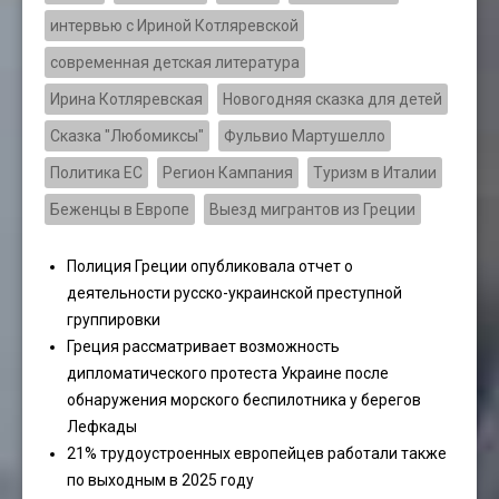
интервью с Ириной Котляревской
современная детская литература
Ирина Котляревская
Новогодняя сказка для детей
Сказка "Любомиксы"
Фульвио Мартушелло
Политика ЕС
Регион Кампания
Туризм в Италии
Беженцы в Европе
Выезд мигрантов из Греции
Полиция Греции опубликовала отчет о
деятельности русско-украинской преступной
группировки
Греция рассматривает возможность
дипломатического протеста Украине после
обнаружения морского беспилотника у берегов
Лефкады
21% трудоустроенных европейцев работали также
по выходным в 2025 году