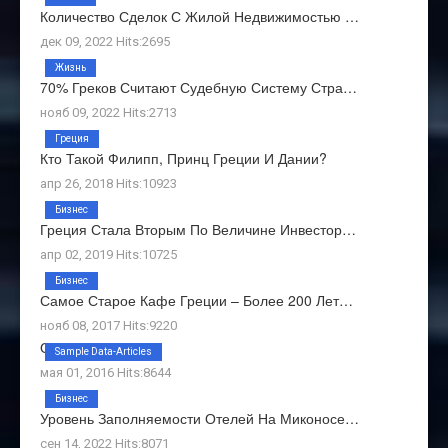
Количество Сделок С Жилой Недвижимостью …
дек 09, 2022 Hits:2695
Жизнь
70% Греков Считают Судебную Систему Стра…
нояб 09, 2022 Hits:2713
Греция
Кто Такой Филипп, Принц Греции И Дании?
апр 26, 2018 Hits:10923
Бизнес
Греция Стала Вторым По Величине Инвестор…
апр 02, 2019 Hits:10725
Бизнес
Самое Старое Кафе Греции – Более 200 Лет…
нояб 08, 2017 Hits:9220
О Нас
Sample Data-Articles
мая 01, 2016 Hits:8644
Бизнес
Уровень Заполняемости Отелей На Миконосе…
сен 14, 2022 Hits:8071