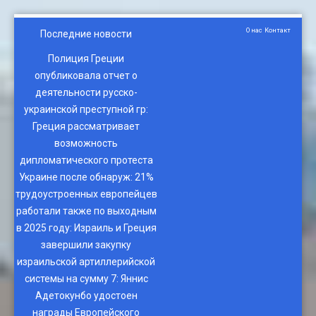
О нас
Контакт
Последние новости
Полиция Греции
опубликовала отчет о
деятельности русско-
украинской преступной гр
:
Греция рассматривает
возможность
дипломатического протеста
Украине после обнаруж
:
21%
трудоустроенных европейцев
работали также по выходным
в 2025 году
:
Израиль и Греция
завершили закупку
израильской артиллерийской
системы на сумму 7
:
Яннис
Адетокунбо удостоен
награды Европейского