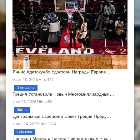
Яннис Адетокунбо Удостоен Награды Европе…
март 10, 2026 Hits:447
Экономика
Греция Установила Новый Многомиллиардный…
фев 26, 2026 Hits:456
Жизнь
Центральный Еврейский Совет Греции Преду…
июнь 24, 2025 Hits:1014
Политика
Премьер-Министр Греции Приветствовал Наз…