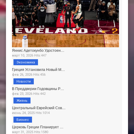
Яннис Адетокунбо Удостоен…
март 10, 2026 Hits:447
Экономика
Греция Установила Новый М…
фев 26, 2026 Hits:456
Новости
В Преддверии Годовщины Р…
фев 23, 2026 Hits:442
Жизнь
Центральный Еврейский Сов…
июнь 24, 2025 Hits:1014
Бизнес
Церковь Греции Планирует …
март 31, 2025 Hits:1580