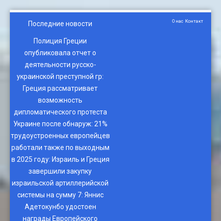
О нас
Контакт
Последние новости
Полиция Греции
опубликовала отчет о
деятельности русско-
украинской преступной гр
:
Греция рассматривает
возможность
дипломатического протеста
Украине после обнаруж
:
21%
трудоустроенных европейцев
работали также по выходным
в 2025 году
:
Израиль и Греция
завершили закупку
израильской артиллерийской
системы на сумму 7
:
Яннис
Адетокунбо удостоен
награды Европейского