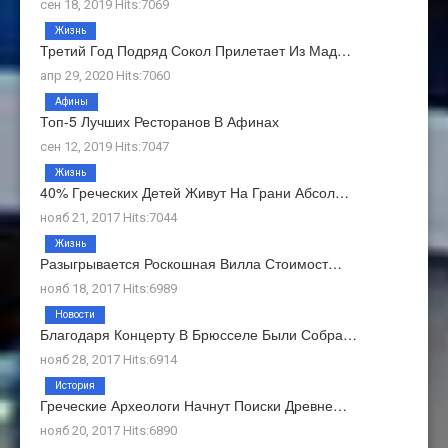
сен 18, 2019 Hits:7069
Жизнь
Третий Год Подряд Сокол Прилетает Из Мад…
апр 29, 2020 Hits:7060
Афины
Топ-5 Лучших Ресторанов В Афинах
сен 12, 2019 Hits:7047
Жизнь
40% Греческих Детей Живут На Грани Абсол…
нояб 21, 2017 Hits:7044
Жизнь
Разыгрывается Роскошная Вилла Стоимост…
нояб 18, 2017 Hits:6989
Новости
Благодаря Концерту В Брюсселе Были Собра…
нояб 28, 2017 Hits:6914
История
Греческие Археологи Начнут Поиски Древне…
нояб 20, 2017 Hits:6890