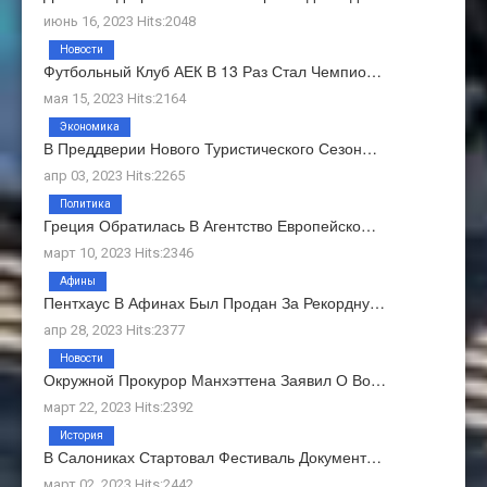
июнь 16, 2023 Hits:2048
Новости
Футбольный Клуб АЕК В 13 Раз Стал Чемпио…
мая 15, 2023 Hits:2164
Экономика
В Преддверии Нового Туристического Сезон…
апр 03, 2023 Hits:2265
Политика
Греция Обратилась В Агентство Европейско…
март 10, 2023 Hits:2346
Афины
Пентхаус В Афинах Был Продан За Рекордну…
апр 28, 2023 Hits:2377
Новости
Окружной Прокурор Манхэттена Заявил О Во…
март 22, 2023 Hits:2392
История
В Салониках Стартовал Фестиваль Документ…
март 02, 2023 Hits:2442