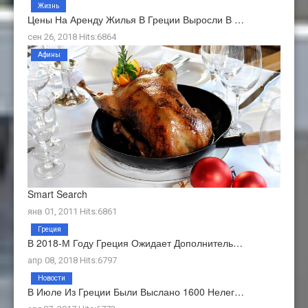
Жизнь
Цены На Аренду Жилья В Греции Выросли В …
сен 26, 2018 Hits:6864
Афины
Smart Search
янв 01, 2011 Hits:6861
Греция
В 2018-М Году Греция Ожидает Дополнитель…
апр 08, 2018 Hits:6797
Новости
В Июле Из Греции Были Выслано 1600 Нелег…