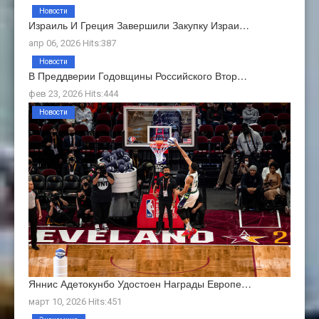
Новости
Израиль И Греция Завершили Закупку Израи…
апр 06, 2026 Hits:387
Новости
В Преддверии Годовщины Российского Втор…
фев 23, 2026 Hits:444
Новости
Яннис Адетокунбо Удостоен Награды Европе…
март 10, 2026 Hits:451