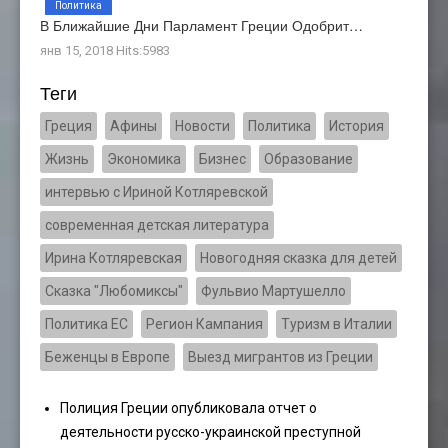
Политика
В Ближайшие Дни Парламент Греции Одобрит…
янв 15, 2018 Hits:5983
Теги
Греция
Афины
Новости
Политика
История
Жизнь
Экономика
Бизнес
Образование
интервью с Ириной Котляревской
современная детская литература
Ирина Котляревская
Новогодняя сказка для детей
Сказка "Любомиксы"
Фульвио Мартушелло
Политика ЕС
Регион Кампания
Туризм в Италии
Беженцы в Европе
Выезд мигрантов из Греции
Полиция Греции опубликовала отчет о
деятельности русско-украинской преступной