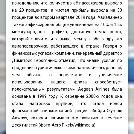
понедельник, что количество её пассажиров выросло
на 20 процентов, а чистая прибыль выросла на 30
процентов во втором квартале 2019 года. Авиалайнер
также зафиксировал общее увеличение на 10% и 15%
международного трафика, достигнув темпа роста,
который значительно выше, чем у любого другого
авиаперевозчика, работающего в стране. Говоря о
финансовых успехах компании, генеральный директор
Димитрис Герогяннис отметил, что «наши усилия по
продлению туристического сезона увеличены, раньше,
чем обычно, в апреле-мае и увеличение
использования нашего флота способствует
положительным результатам». Aegean Airlines была
основана в 1999 году. К середине 2000-х годов она
стала настолько крупной, что стала новой
флагманской авиакомпанией Греции, обойдя Olympic
Airways, которая занимала эту позицию в течение
десятилетий (фото-
Aero Pixels
/wikimedia).