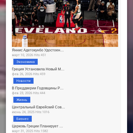
Яннис Адетокунбо Удостоен…
март 10, 2026 Hits:451
Экономика
Греция Установила Новый М…
фев 26, 2026 Hits:459
Новости
В Преддверии Годовщины Р…
фев 23, 2026 Hits:444
Жизнь
Центральный Еврейский Сов…
июнь 24, 2025 Hits:1016
Бизнес
Церковь Греции Планирует …
март 31, 2025 Hits:1582