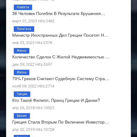
Новости
36 Человек Погибли В Результате Крушения…
март 01, 2023 Hits:2462
Политика
Министр Иностранных Дел Греции Посетит Н…
янв 23, 2023 Hits:2578
Жизнь
Количество Сделок С Жилой Недвижимостью …
дек 09, 2022 Hits:2697
Жизнь
70% Греков Считают Судебную Систему Стра…
нояб 09, 2022 Hits:2714
Греция
Кто Такой Филипп, Принц Греции И Дании?
апр 26, 2018 Hits:10925
Бизнес
Греция Стала Вторым По Величине Инвестор…
апр 02, 2019 Hits:10728