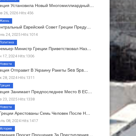
реция Установила Новый Многомиллиардный…
в 26, 2026 Hits:456
Жизнь
нтральный Еврейский Совет Греции Преду…
нь 24, 2025 Hits:1014
Политика
емьер-Министр Греции Приветствовал Наз…
н 17, 2024 Hits:1306
Новости
еция Отправит В Украину Ракеты Sea Spa…
к 28, 2024 Hits:1311
Греция
еция Занимает Предпоследнее Место В ЕС…
в 23, 2025 Hits:1338
Новости
Греции Арестованы Семь Человек После Н…
ль 08, 2024 Hits:1417
История
ермания Просит Прощения За Преступления…