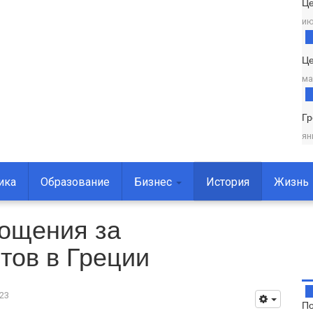
Ц
ию
Це
ма
Г
ян
ика
Образование
Бизнес
История
Жизнь
рощения за
тов в Греции
23
По