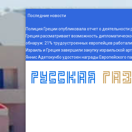
Последние новости
Полиция Греции опубликовала отчет о деятельности 
Греция рассматривает возможность дипломатическог
обнаруж
:
21% трудоустроенных европейцев работали 
Израиль и Греция завершили закупку израильской ар
Яннис Адетокунбо удостоен награды Европейского п