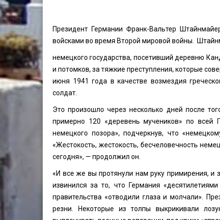
Президент Германии Франк-Вальтер Штайнмайер
войсками во время Второй мировой войны. Штайн
немецкого государства, посетивший деревню Канд
и потомков, за тяжкие преступления, которые сов
июня 1941 года в качестве возмездия греческо
солдат.
Это произошло через несколько дней после того
примерно 120 «деревень мучеников» по ​​всей 
немецкого позора», подчеркнув, что «немецком
«Жестокость, жестокость, бесчеловечность неме
сегодня», — продолжил он.
«И все же вы протянули нам руку примирения, и 
извинился за то, что Германия «десятилетиями
правительства «отводили глаза и молчали». Пр
резни. Некоторые из толпы выкрикивали лозу