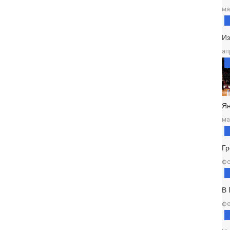
ма
И
ап
Ян
ма
Г
фе
В
фе