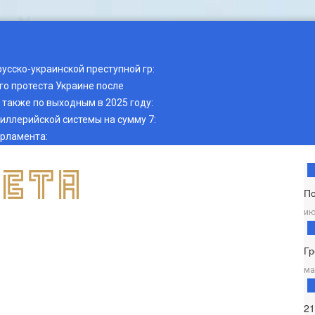
русско-украинской преступной гр
:
о протеста Украине после
также по выходным в 2025 году
:
тиллерийской системы на сумму 7
:
арламента
:
П
ию
Гр
ма
2