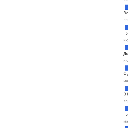
Вл
се
Гр
ию
Де
ию
Фу
ма
В 
ап
Гр
ма