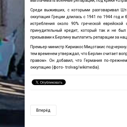
выплачивать военные репарации, под крики «спра
Среди выживших, с которыми разговаривал Шта
оккупация Греции длилась с 1941 по 1944 год и 
истребления около 90% греческой еврейской 
принудительный кредит, который так и не бы
призывами к Берлину выплатить репарации за нац
Премьер-министр Кириакос Мицотакис подчеркнул
тем временем утверждал, что Берлин считает во
правом». Он добавил, что Германия по-прежнем
оккупацию (фото-
trolvag/wikimedia)
.
Вперёд