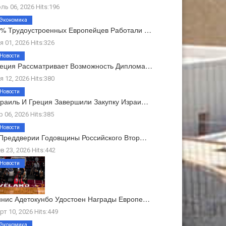
ль 06, 2026 Hits:196
Экономика
% Трудоустроенных Европейцев Работали …
я 01, 2026 Hits:326
Новости
еция Рассматривает Возможность Диплома…
я 12, 2026 Hits:380
Новости
раиль И Греция Завершили Закупку Израи…
р 06, 2026 Hits:385
Новости
Преддверии Годовщины Российского Втор…
в 23, 2026 Hits:442
Новости
нис Адетокунбо Удостоен Награды Европе…
рт 10, 2026 Hits:449
Экономика