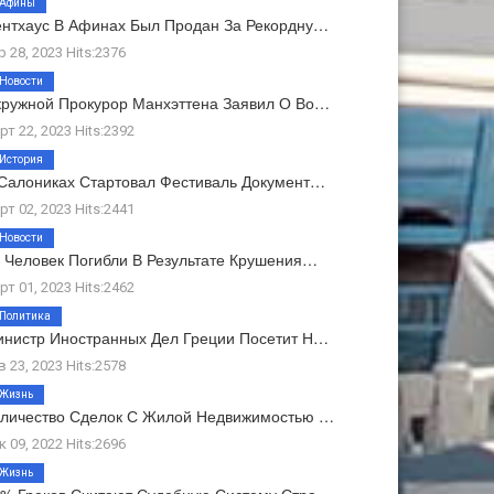
Афины
нтхаус В Афинах Был Продан За Рекордну…
р 28, 2023 Hits:2376
Новости
ружной Прокурор Манхэттена Заявил О Во…
рт 22, 2023 Hits:2392
История
Салониках Стартовал Фестиваль Документ…
рт 02, 2023 Hits:2441
Новости
 Человек Погибли В Результате Крушения…
рт 01, 2023 Hits:2462
Политика
нистр Иностранных Дел Греции Посетит Н…
в 23, 2023 Hits:2578
Жизнь
личество Сделок С Жилой Недвижимостью …
к 09, 2022 Hits:2696
Жизнь