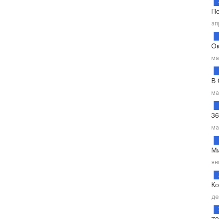
Пе
ап
Ок
ма
В 
ма
36
ма
Ми
ян
Ко
де