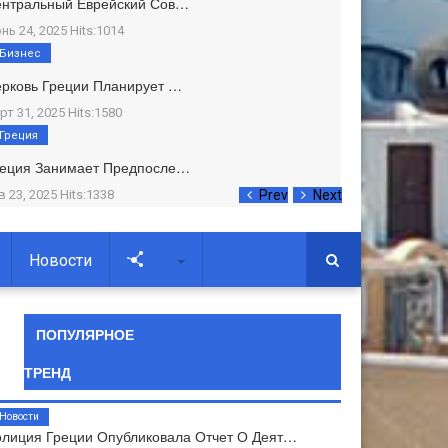
ентральный Еврейский Сов…
нь 24, 2025 Hits:1014
Бизнес
рковь Греции Планирует …
рт 31, 2025 Hits:1580
Греция
реция Занимает Предпосле…
в 23, 2025 Hits:1338
Prev
Next
Новости
Soc
ПОПУЛЯРНОЕ
ТРЕНД
Новости
лиция Греции Опубликовала Отчет О Деят…