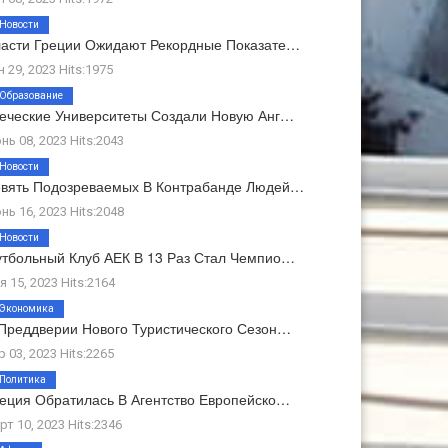
Новости
асти Греции Ожидают Рекордные Показате…
н 29, 2023 Hits:1975
Образование
еческие Университеты Создали Новую Анг…
нь 08, 2023 Hits:2043
Новости
вять Подозреваемых В Контрабанде Людей…
нь 16, 2023 Hits:2048
Новости
тбольный Клуб АЕК В 13 Раз Стал Чемпио…
я 15, 2023 Hits:2164
Экономика
Преддверии Нового Туристического Сезон…
р 03, 2023 Hits:2265
Политика
еция Обратилась В Агентство Европейско…
рт 10, 2023 Hits:2346