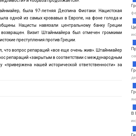
ведливости» и «борьба продолжается».
Г
йнмайер, была 97-летняя Деспина Фиотаки. Нацистская
фе
была одной из самых кровавых в Европе, на фоне голода и
общины. Нацисты навязали центральному банку Греции
Це
л возвращен. Визит Штайнмайера был отмечен громкими
ию
истские преступления против Греции.
Пр
, что вопрос репараций «все еще очень жив». Штайнмайер
се
прос репараций «закрытым в соответствии с международным
у «привержена нашей исторической ответственности» за
Гр
де
Гр
ян
В 
ию
Г