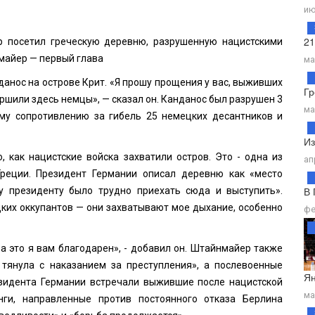
ию
21
 посетил греческую деревню, разрушенную нацистскими
майер — первый глава
ма
анос на острове Крит. «Я прошу прощения у вас, выживших
Гр
ершили здесь немцы», — сказал он. Канданос был разрушен 3
ма
му сопротивлению за гибель 25 немецких десантников и
Из
, как нацистские войска захватили остров. Это - одна из
ап
Греции. Президент Германии описал деревню как «место
В 
у президенту было трудно приехать сюда и выступить».
цких оккупантов — они захватывают мое дыхание, особенно
фе
за это я вам благодарен», - добавил он. Штайнмайер также
 тянула с наказанием за преступления», а послевоенные
Ян
езидента Германии встречали выжившие после нацистской
ма
нги, направленные против постоянного отказа Берлина