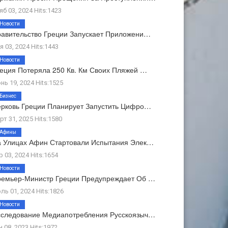
яб 03, 2024 Hits:1423
Новости
авительство Греции Запускает Приложени…
я 03, 2024 Hits:1443
Новости
еция Потеряла 250 Кв. Км Своих Пляжей …
нь 19, 2024 Hits:1525
Бизнес
рковь Греции Планирует Запустить Цифро…
рт 31, 2025 Hits:1580
Афины
 Улицах Афин Стартовали Испытания Элек…
р 03, 2024 Hits:1654
Новости
емьер-Министр Греции Предупреждает Об …
ль 01, 2024 Hits:1826
Новости
следование Медиапотребления Русскоязыч…
н 08, 2023 Hits:1972