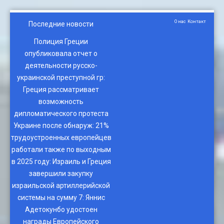
О нас
Контакт
Последние новости
Полиция Греции
опубликовала отчет о
деятельности русско-
украинской преступной гр
:
Греция рассматривает
возможность
дипломатического протеста
Украине после обнаруж
:
21%
трудоустроенных европейцев
работали также по выходным
в 2025 году
:
Израиль и Греция
завершили закупку
израильской артиллерийской
системы на сумму 7
:
Яннис
Адетокунбо удостоен
награды Европейского