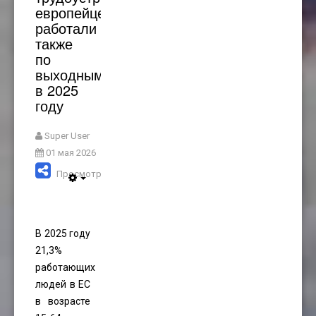
европейцев
работали
также
по
выходным
в 2025
году
Super User
01 мая 2026
Просмотров: 324
В 2025 году
21,3%
работающих
людей в ЕС
в возрасте