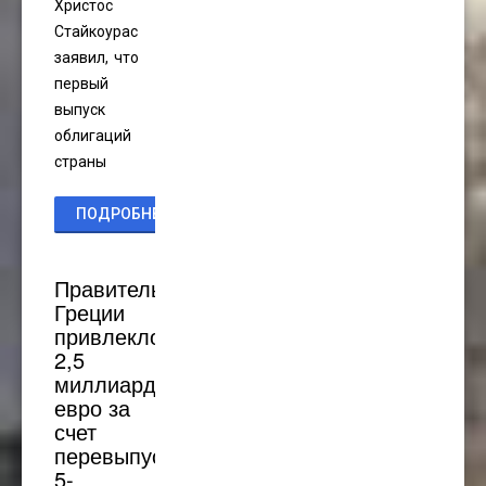
Христос
Стайкоурас
заявил, что
первый
выпуск
облигаций
страны
ПОДРОБНЕЕ...
Правительство
Греции
привлекло
2,5
миллиарда
евро за
счет
перевыпуска
5-