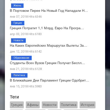
Жизнь
В Портовом Пирее На Новый Год Нападали Н…
янв 07, 2018 Hits:6346
Греция
Греция Потратит 1,1 Млрд. Евро На Програ…
апр 03, 2018 Hits:6183
Новости
На Каких Европейских Маршрутах Вылеты За…
дек 12, 2018 Hits:6142
Образование
Студенты Всех Вузов Греции Получат Беспл…
янв 21, 2018 Hits:6128
Политика
В Ближайшие Дни Парламент Греции Одобрит…
янв 15, 2018 Hits:5983
Теги
Греция
Афины
Новости
Политика
История