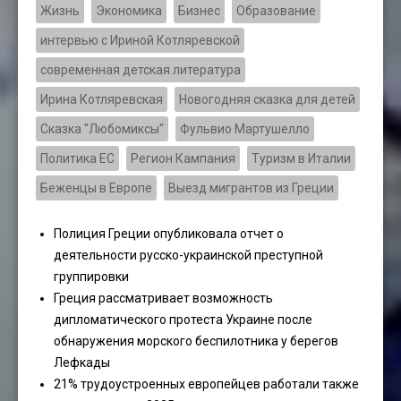
Жизнь
Экономика
Бизнес
Образование
интервью с Ириной Котляревской
современная детская литература
Ирина Котляревская
Новогодняя сказка для детей
Сказка "Любомиксы"
Фульвио Мартушелло
Политика ЕС
Регион Кампания
Туризм в Италии
Беженцы в Европе
Выезд мигрантов из Греции
Полиция Греции опубликовала отчет о
деятельности русско-украинской преступной
группировки
Греция рассматривает возможность
дипломатического протеста Украине после
обнаружения морского беспилотника у берегов
Лефкады
21% трудоустроенных европейцев работали также