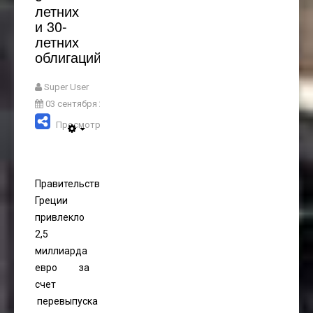
летних
и 30-
летних
облигаций
Super User
03 сентября 2021
Просмотров: 3184
Правительство
Греции
привлекло
2,5
миллиарда
евро за
счет
перевыпуска