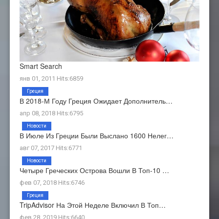
Smart Search
янв 01, 2011 Hits:6859
Греция
В 2018-М Году Греция Ожидает Дополнитель…
апр 08, 2018 Hits:6795
Новости
В Июле Из Греции Были Выслано 1600 Нелег…
авг 07, 2017 Hits:6771
Новости
Четыре Греческих Острова Вошли В Топ-10 …
фев 07, 2018 Hits:6746
Греция
TripAdvisor На Этой Неделе Включил В Топ…
фев 28, 2019 Hits:6640