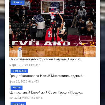
Новости
Яннис Адетокунбо Удостоен Награды Европе…
март 10, 2026 Hits:447
Экономика
Греция Установила Новый Многомиллиардный…
фев 26, 2026 Hits:453
Жизнь
Центральный Еврейский Совет Греции Преду…
июнь 24, 2025 Hits:1014
Политика