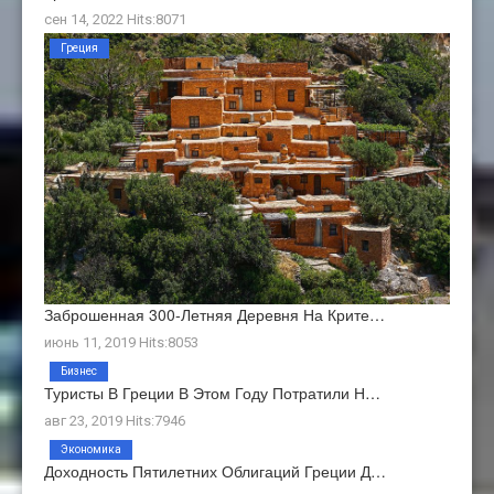
сен 14, 2022 Hits:8071
Греция
Заброшенная 300-Летняя Деревня На Крите…
июнь 11, 2019 Hits:8053
Бизнес
Туристы В Греции В Этом Году Потратили Н…
авг 23, 2019 Hits:7946
Экономика
Доходность Пятилетних Облигаций Греции Д…