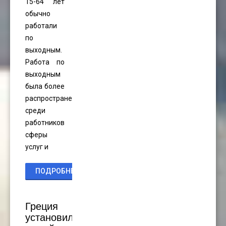
15-64 лет
обычно
работали
по
выходным.
Работа по
выходным
была более
распространена
среди
работников
сферы
услуг и
ПОДРОБНЕЕ...
Греция
установила