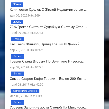
Жизнь
Количество Сделок С Жилой Недвижимостью …
дек 09, 2022 Hits:2694
Жизнь
70% Греков Считают Судебную Систему Стра…
нояб 09, 2022 Hits:2713
Греция
Кто Такой Филипп, Принц Греции И Дании?
апр 26, 2018 Hits:10922
Бизнес
Греция Стала Вторым По Величине Инвестор…
апр 02, 2019 Hits:10725
Бизнес
Самое Старое Кафе Греции – Более 200 Лет…
нояб 08, 2017 Hits:9220
О Нас
Sample Data-Articles
мая 01, 2016 Hits:8639
Бизнес
Уровень Заполняемости Отелей На Миконосе…