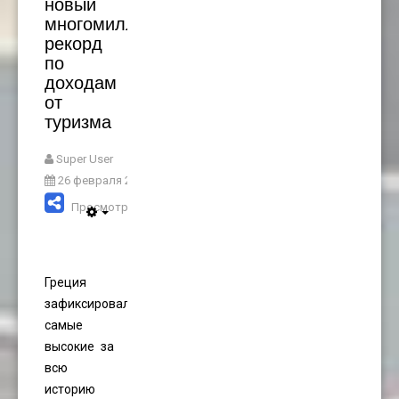
новый
многомиллиардный
рекорд
по
доходам
от
туризма
Super User
26 февраля 2026
Просмотров: 453
Греция
зафиксировала
самые
высокие за
всю
историю