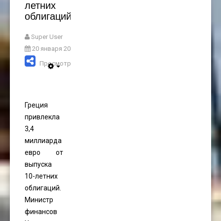
летних
облигаций
Super User
20 января 2022
Просмотров: 3215
Греция
привлекла
3,4
миллиарда
евро от
выпуска
10-летних
облигаций.
Министр
финансов