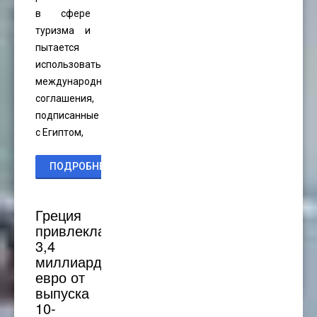
в сфере
туризма и
пытается
использовать
международные
соглашения,
подписанные
с Египтом,
ПОДРОБНЕЕ...
Греция
привлекла
3,4
миллиарда
евро от
выпуска
10-