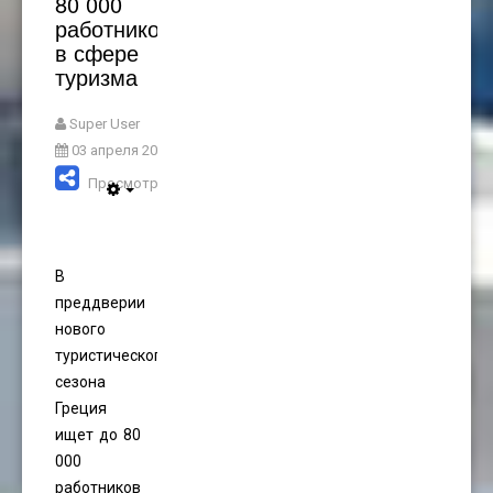
80 000
работников
в сфере
туризма
Super User
03 апреля 2023
Просмотров: 2265
В
преддверии
нового
туристического
сезона
Греция
ищет до 80
000
работников