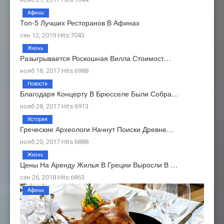
Афины
Топ-5 Лучших Ресторанов В Афинах
сен 12, 2019 Hits:7043
Жизнь
Разыгрывается Роскошная Вилла Стоимост…
нояб 18, 2017 Hits:6988
Новости
Благодаря Концерту В Брюсселе Были Собра…
нояб 28, 2017 Hits:6913
История
Греческие Археологи Начнут Поиски Древне…
нояб 20, 2017 Hits:6888
Жизнь
Цены На Аренду Жилья В Греции Выросли В …
сен 26, 2018 Hits:6863
Афины