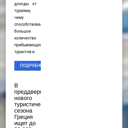
доходы от
туризма,
чему
способствовали
большое
количество
прибывающих
туристов и
ПОДРОБНЕЕ...
В
преддверии
нового
туристического
сезона
Греция
ищет до