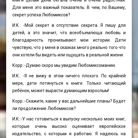
Для меня это важный показатель. В чем, по Вашему,
секрет успеха Любомиксов?
И.К.: ⁃Мой секрет в отсутствие секрета. Я пишу для
детей, а это значит, что всеобъемлюща любовь и
благодарность пронизывают мои истории. Дети
чувствую, что у меня в сказках много реально того что
они хотели бы видеть или ощущать в реальной жизни.
Корр.:⁃Думаю скоро мы увидим Любомиксоманию.
И.К.: ⁃Я не вижу в этом ничего плохого. По крайней
мере, дети потянуться к книге. Только читающий
ребёнок, может вырасти думающим взрослым!
Корр.:⁃Скажите, какие у вас дальнейшие планы? Будет
ли продолжение Любомиксов?
И.К.:⁃У нас готовиться к выпуску несколько моих книг,
которые очень высоко оценивает европейское
издательство, с которым я работаю. Я надеюсь на