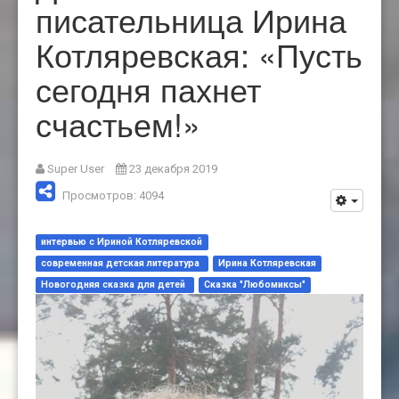
писательница Ирина
Котляревская: «Пусть
сегодня пахнет
счастьем!»
Super User
23 декабря 2019
Просмотров: 4094
интервью с Ириной Котляревской
современная детская литература
Ирина Котляревская
Новогодняя сказка для детей
Сказка "Любомиксы"