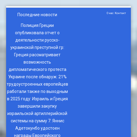
О нас
Контакт
Последние новости
Полиция Греции
опубликовала отчет о
деятельности русско-
украинской преступной гр
:
Греция рассматривает
возможность
дипломатического протеста
Украине после обнаруж
:
21%
трудоустроенных европейцев
работали также по выходным
в 2025 году
:
Израиль и Греция
завершили закупку
израильской артиллерийской
системы на сумму 7
:
Яннис
Адетокунбо удостоен
награды Европейского