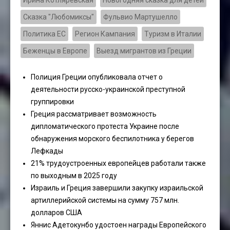
Сказка "Любомиксы"
Фульвио Мартушелло
Политика ЕС
Регион Кампания
Туризм в Италии
Беженцы в Европе
Выезд мигрантов из Греции
Полиция Греции опубликовала отчет о
деятельности русско-украинской преступной
группировки
Греция рассматривает возможность
дипломатического протеста Украине после
обнаружения морского беспилотника у берегов
Лефкады
21% трудоустроенных европейцев работали также
по выходным в 2025 году
Израиль и Греция завершили закупку израильской
артиллерийской системы на сумму 757 млн.
долларов США
Яннис Адетокунбо удостоен награды Европейского