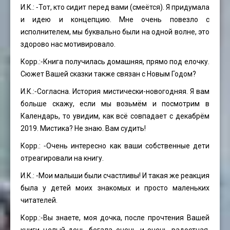
И.К.: ⁃Тот, кто сидит перед вами (смеётся). Я придумала
и идею и концепцию. Мне очень повезло с
исполнителем, мы буквально были на одной волне, это
здорово нас мотивировало.
Корр.:⁃Книга получилась домашняя, прямо под елочку.
Сюжет Вашей сказки также связан с Новым Годом?
И.К.:⁃Согласна. История мистически-новогодняя. Я вам
больше скажу, если мы возьмём и посмотрим в
Календарь, то увидим, как всё совпадает с декабрём
2019. Мистика? Не знаю. Вам судить!
Корр.: ⁃Очень интересно как ваши собственные дети
отреагировали на книгу.
И.К.: ⁃Мои малыши были счастливы! И такая же реакция
была у детей моих знакомых и просто маленьких
читателей.
Корр.:⁃Вы знаете, моя дочка, после прочтения Вашей
книги целый день бегала очень и очень радостная.