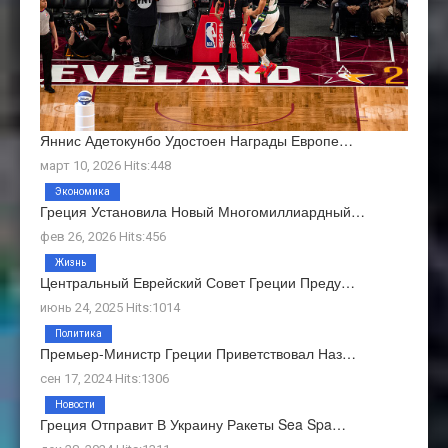
Яннис Адетокунбо Удостоен Награды Европе…
март 10, 2026 Hits:448
Экономика
Греция Установила Новый Многомиллиардный…
фев 26, 2026 Hits:456
Жизнь
Центральный Еврейский Совет Греции Преду…
июнь 24, 2025 Hits:1014
Политика
Премьер-Министр Греции Приветствовал Наз…
сен 17, 2024 Hits:1306
Новости
Греция Отправит В Украину Ракеты Sea Spa…