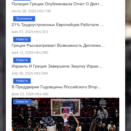
Полиция Греции Опубликовала Отчет О Деят…
июль 06, 2026 Hits:196
Экономика
21% Трудоустроенных Европейцев Работали …
мая 01, 2026 Hits:325
Новости
Греция Рассматривает Возможность Диплома…
мая 12, 2026 Hits:380
Новости
Израиль И Греция Завершили Закупку Израи…
апр 06, 2026 Hits:384
Новости
В Преддверии Годовщины Российского Втор…
фев 23, 2026 Hits:442
Новости