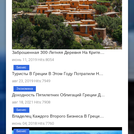
Заброшенная 300-Летняя Деревня На Крите…
июнь 11, 2019 Hits:8054
Бизнес
Туристы В Греции В Этом Году Потратили Н…
авг 23, 2019 Hits:7949
Экономика
Доходность Пятилетних Облигаций Греции Д…
авг 18, 2021 Hits:7908
Бизнес
Владелец Каждого Второго Бизнеса В Греци…
июнь 04, 2018 Hits:7760
Бизнес