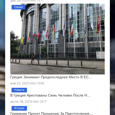
дек 28, 2024 Hits:1311
Греция
Греция Занимает Предпоследнее Место В ЕС…
янв 23, 2025 Hits:1338
Новости
В Греции Арестованы Семь Человек После Н…
июль 08, 2024 Hits:1417
История
Германия Просит Прощения За Преступления…