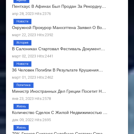
Афины
Пентхаус В Афинах Был Продан За Рекордну…
апр 28, 2023 Hits:2376
Новости
Окружной Прокурор Манхэттена Заявил О Во…
март 22, 2023 Hits:2392
История
В Салониках Стартовал Фестиваль Документ…
март 02, 2023 Hits:2441
Новости
36 Человек Погибли В Результате Крушения…
март 01, 2023 Hits:2462
Политика
Министр Иностранных Дел Греции Посетит Н…
янв 23, 2023 Hits:2578
Жизнь
Количество Сделок С Жилой Недвижимостью …
дек 09, 2022 Hits:2695
Жизнь
70% Греков Считают Судебную Систему Стра…