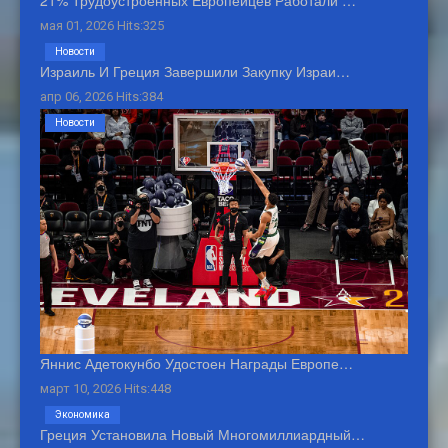
мая 01, 2026 Hits:325
Новости
Израиль И Греция Завершили Закупку Израи…
апр 06, 2026 Hits:384
Новости
Яннис Адетокунбо Удостоен Награды Европе…
март 10, 2026 Hits:448
Экономика
Греция Установила Новый Многомиллиардный…