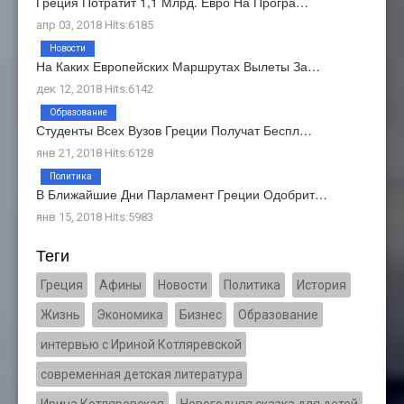
Греция Потратит 1,1 Млрд. Евро На Програ…
апр 03, 2018 Hits:6185
Новости
На Каких Европейских Маршрутах Вылеты За…
дек 12, 2018 Hits:6142
Образование
Студенты Всех Вузов Греции Получат Беспл…
янв 21, 2018 Hits:6128
Политика
В Ближайшие Дни Парламент Греции Одобрит…
янв 15, 2018 Hits:5983
Теги
Греция
Афины
Новости
Политика
История
Жизнь
Экономика
Бизнес
Образование
интервью с Ириной Котляревской
современная детская литература
Ирина Котляревская
Новогодняя сказка для детей