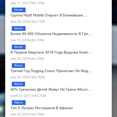
дек 11, 2017 Hits:7206
Бизнес
Группа Hyatt Hotels Откроет В Ближайшее …
мая 24, 2018 Hits:7159
Бизнес
Более 60 000 Объектов Недвижимости В Гре…
сен 13, 2018 Hits:7094
Бизнес
В Первом Квартале 2019 Года Выручка Комп…
сен 18, 2019 Hits:7062
Жизнь
Третий Год Подряд Сокол Прилетает Из Мад…
апр 29, 2020 Hits:7059
Жизнь
40% Греческих Детей Живут На Грани Абсол…
нояб 21, 2017 Hits:7044
Афины
Топ-5 Лучших Ресторанов В Афинах
сен 12, 2019 Hits:7043