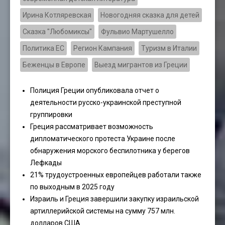
Ирина Котляревская
Новогодняя сказка для детей
Сказка "Любомиксы"
Фульвио Мартушелло
Политика ЕС
Регион Кампания
Туризм в Италии
Беженцы в Европе
Выезд мигрантов из Греции
Полиция Греции опубликовала отчет о
деятельности русско-украинской преступной
группировки
Греция рассматривает возможность
дипломатического протеста Украине после
обнаружения морского беспилотника у берегов
Лефкады
21% трудоустроенных европейцев работали также
по выходным в 2025 году
Израиль и Греция завершили закупку израильской
артиллерийской системы на сумму 757 млн.
долларов США