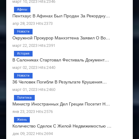
март 10, 2023 Hits:2346
Афины
Пентхаус В Афинах Был Продан За Рекордну…
апр 28, 2023 Hits:2373
Новости
Окружной Прокурор Манхэттена Заявил О Во…
март 22, 2023 Hits:2391
История
В Салониках Стартовал Фестиваль Документ…
март 02, 2023 Hits:2440
Новости
36 Человек Погибли В Результате Крушения…
март 01, 2023 Hits:2460
Политика
Министр Иностранных Дел Греции Посетит Н…
янв 23, 2023 Hits:2576
Жизнь
Количество Сделок С Жилой Недвижимостью …
дек 09, 2022 Hits:2694