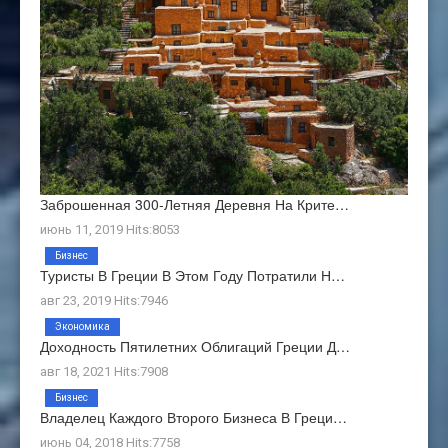
Заброшенная 300-Летняя Деревня На Крите…
июнь 11, 2019 Hits:8053
Бизнес
Туристы В Греции В Этом Году Потратили Н…
авг 23, 2019 Hits:7946
Экономика
Доходность Пятилетних Облигаций Греции Д…
авг 18, 2021 Hits:7908
Бизнес
Владелец Каждого Второго Бизнеса В Греци…
июнь 04, 2018 Hits:7758