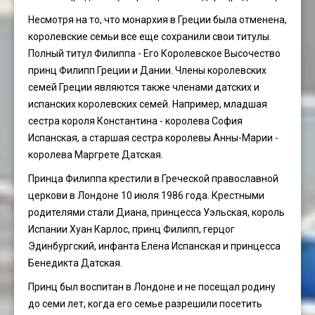
Несмотря на то, что монархия в Греции была отменена,
королевские семьи все еще сохранили свои титулы.
Полный титул Филиппа - Его Королевское Высочество
принц Филипп Греции и Дании. Члены королевских
семей Греции являются также членами датских и
испанских королевских семей. Например, младшая
сестра короля Константина - королева София
Испанская, а старшая сестра королевы Анны-Марии -
королева Маргрете Датская.
Принца Филиппа крестили в Греческой православной
церкови в Лондоне 10 июля 1986 года. Крестными
родителями стали Диана, принцесса Уэльская, король
Испании Хуан Карлос, принц Филипп, герцог
Эдинбургский, инфанта Елена Испанская и принцесса
Бенедикта Датская.
Принц был воспитан в Лондоне и не посещал родину
до семи лет, когда его семье разрешили посетить