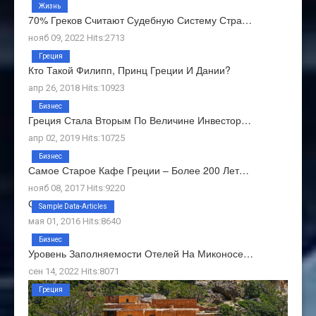
Жизнь
70% Греков Считают Судебную Систему Стра…
нояб 09, 2022 Hits:2713
Греция
Кто Такой Филипп, Принц Греции И Дании?
апр 26, 2018 Hits:10923
Бизнес
Греция Стала Вторым По Величине Инвестор…
апр 02, 2019 Hits:10725
Бизнес
Самое Старое Кафе Греции – Более 200 Лет…
нояб 08, 2017 Hits:9220
О Нас
Sample Data-Articles
мая 01, 2016 Hits:8640
Бизнес
Уровень Заполняемости Отелей На Миконосе…
сен 14, 2022 Hits:8071
Греция