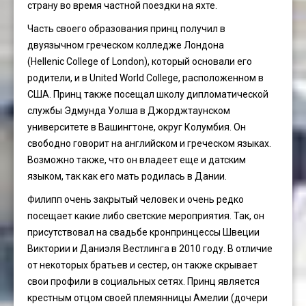
страну во время частной поездки на яхте.
Часть своего образования принц получил в
двуязычном греческом колледже Лондона
(Hellenic College of London), который основали его
родители, и в United World College, расположенном в
США. Принц также посещал школу дипломатической
службы Эдмунда Уолша в Джорджтаунском
университете в Вашингтоне, округ Колумбия. Он
свободно говорит на английском и греческом языках.
Возможно также, что он владеет еще и датским
языком, так как его мать родилась в Дании.
Филипп очень закрытый человек и очень редко
посещает какие либо светские мероприятия. Так, он
присутствовал на свадьбе кронпринцессы Швеции
Виктории и Даниэля Вестлинга в 2010 году. В отличие
от некоторых братьев и сестер, он также скрывает
свои профили в социальных сетях. Принц является
крестным отцом своей племянницы Амелии (дочери