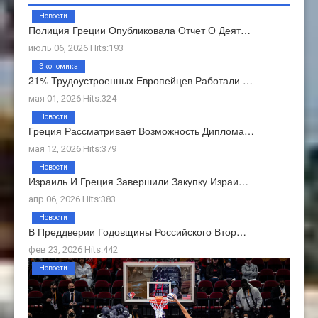
Новости
Полиция Греции Опубликовала Отчет О Деят…
июль 06, 2026 Hits:193
Экономика
21% Трудоустроенных Европейцев Работали …
мая 01, 2026 Hits:324
Новости
Греция Рассматривает Возможность Диплома…
мая 12, 2026 Hits:379
Новости
Израиль И Греция Завершили Закупку Израи…
апр 06, 2026 Hits:383
Новости
В Преддверии Годовщины Российского Втор…
фев 23, 2026 Hits:442
Новости