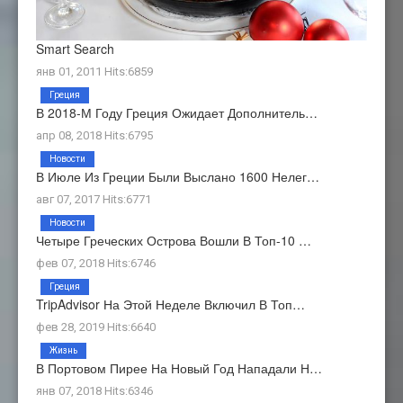
Smart Search
янв 01, 2011 Hits:6859
Греция
В 2018-М Году Греция Ожидает Дополнитель…
апр 08, 2018 Hits:6795
Новости
В Июле Из Греции Были Выслано 1600 Нелег…
авг 07, 2017 Hits:6771
Новости
Четыре Греческих Острова Вошли В Топ-10 …
фев 07, 2018 Hits:6746
Греция
TripAdvisor На Этой Неделе Включил В Топ…
фев 28, 2019 Hits:6640
Жизнь
В Портовом Пирее На Новый Год Нападали Н…
янв 07, 2018 Hits:6346