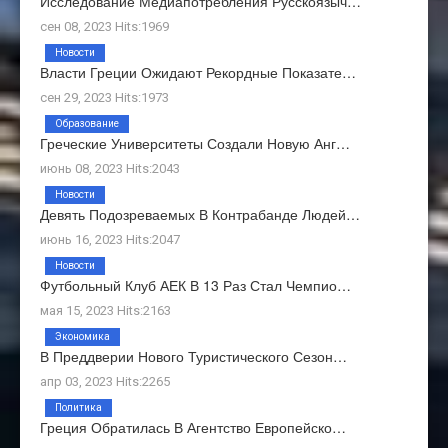
Исследование Медиапотребления Русскоязыч…
сен 08, 2023 Hits:1969
Новости
Власти Греции Ожидают Рекордные Показате…
сен 29, 2023 Hits:1973
Образование
Греческие Университеты Создали Новую Анг…
июнь 08, 2023 Hits:2043
Новости
Девять Подозреваемых В Контрабанде Людей…
июнь 16, 2023 Hits:2047
Новости
Футбольный Клуб АЕК В 13 Раз Стал Чемпио…
мая 15, 2023 Hits:2163
Экономика
В Преддверии Нового Туристического Сезон…
апр 03, 2023 Hits:2265
Политика
Греция Обратилась В Агентство Европейско…