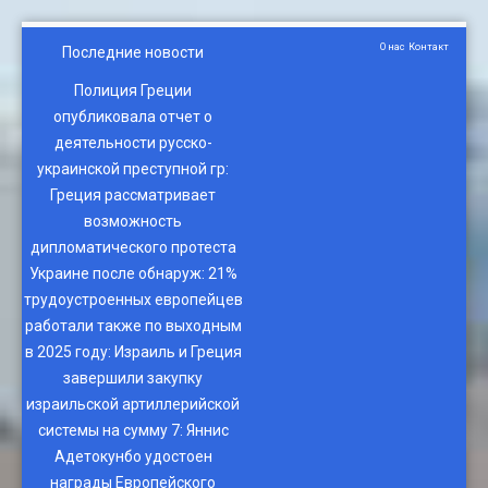
О нас
Контакт
Последние новости
Полиция Греции
опубликовала отчет о
деятельности русско-
украинской преступной гр
:
Греция рассматривает
возможность
дипломатического протеста
Украине после обнаруж
:
21%
трудоустроенных европейцев
работали также по выходным
в 2025 году
:
Израиль и Греция
завершили закупку
израильской артиллерийской
системы на сумму 7
:
Яннис
Адетокунбо удостоен
награды Европейского