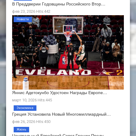
В Преддверии Годовщины Российского Втор…
фев 23, 2026 Hits:442
Новости
Яннис Адетокунбо Удостоен Награды Европе…
март 10, 2026 Hits:445
Экономика
Греция Установила Новый Многомиллиардный…
фев 26, 2026 Hits:450
Жизнь
Центральный Еврейский Совет Греции Преду…