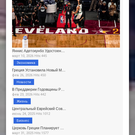
Яннис Адетокунбо Удостоен…
март 10, 2026 Hits:445
Экономика
Греция Установила Новый М…
фев 26, 2026 Hits:450
Новости
В Преддверии Годовщины Р…
фев 23, 2026 Hits:442
Жизнь
Центральный Еврейский Сов…
июнь 24, 2025 Hits:1012
Бизнес
Церковь Греции Планирует …
март 31, 2025 Hits:1577