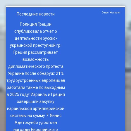
О нас
Контакт
Последние новости
Полиция Греции
опубликовала отчет о
деятельности русско-
украинской преступной гр
:
Греция рассматривает
возможность
дипломатического протеста
Украине после обнаруж
:
21%
трудоустроенных европейцев
работали также по выходным
в 2025 году
:
Израиль и Греция
завершили закупку
израильской артиллерийской
системы на сумму 7
:
Яннис
Адетокунбо удостоен
награды Европейского