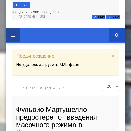
Греция
Греция Занимает Предпосле…
янв 23, 2025 Hits:1331
Prev
Next
Предупреждение
×
Не удалось загрузить XML-файл
Начните
Кол-
ввод
во
заголовка
строк:
метки
Фульвио Мартушелло
предостерег от введения
масочного режима в