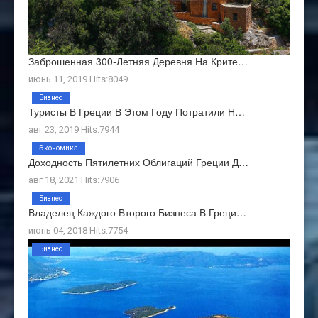
Заброшенная 300-Летняя Деревня На Крите…
июнь 11, 2019 Hits:8049
Бизнес
Туристы В Греции В Этом Году Потратили Н…
авг 23, 2019 Hits:7944
Экономика
Доходность Пятилетних Облигаций Греции Д…
авг 18, 2021 Hits:7906
Бизнес
Владелец Каждого Второго Бизнеса В Греци…
июнь 04, 2018 Hits:7754
Бизнес