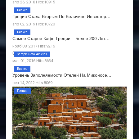
апр 26, 2018 Hits:10915
Бизнес
Греция Стала Вторым По Величине Инвестор…
апр 02, 2019 Hits:10720
Бизнес
Самое Старое Кафе Греции – Более 200 Лет…
нояб 08, 2017 Hits:9216
О Нас
Sample Data-Articles
мая 01, 2016 Hits:8634
Бизнес
Уровень Заполняемости Отелей На Миконосе…
сен 14, 2022 Hits:8069
Греция