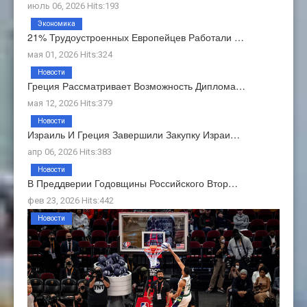
июль 06, 2026 Hits:193
Экономика
21% Трудоустроенных Европейцев Работали …
мая 01, 2026 Hits:324
Новости
Греция Рассматривает Возможность Диплома…
мая 12, 2026 Hits:379
Новости
Израиль И Греция Завершили Закупку Израи…
апр 06, 2026 Hits:383
Новости
В Преддверии Годовщины Российского Втор…
фев 23, 2026 Hits:442
Новости