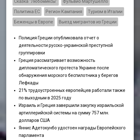
Сказка "Любомиксы"
Фульвио Мартушелло
Политика ЕС
Регион Кампания
Туризм в Италии
Беженцы в Европе
Выезд мигрантов из Греции
Полиция Греции опубликовала отчет о
деятельности русско-украинской преступной
группировки
Греция рассматривает возможность
дипломатического протеста Украине после
обнаружения морского беспилотника у берегов
Лефкады
21% трудоустроенных европейцев работали также
по выходным в 2025 году
Израиль и Греция завершили закупку израильской
артиллерийской системы на сумму 757 млн.
долларов США
Яннис Адетокунбо удостоен награды Европейского
парламента