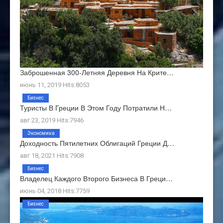
Заброшенная 300-Летняя Деревня На Крите…
июнь 11, 2019 Hits:8053
Бизнес
Туристы В Греции В Этом Году Потратили Н…
авг 23, 2019 Hits:7946
Экономика
Доходность Пятилетних Облигаций Греции Д…
авг 18, 2021 Hits:7908
Бизнес
Владелец Каждого Второго Бизнеса В Греци…
июнь 04, 2018 Hits:7759
Бизнес