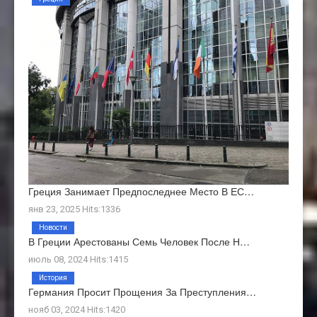
Греция Занимает Предпоследнее Место В ЕС…
янв 23, 2025 Hits:1336
Новости
В Греции Арестованы Семь Человек После Н…
июль 08, 2024 Hits:1415
История
Германия Просит Прощения За Преступления…
нояб 03, 2024 Hits:1420