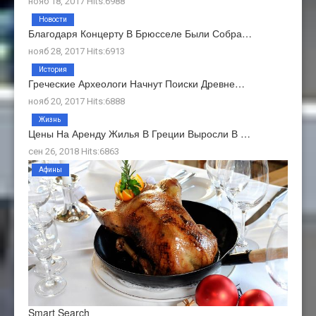
нояб 18, 2017 Hits:6988
Новости
Благодаря Концерту В Брюсселе Были Собра…
нояб 28, 2017 Hits:6913
История
Греческие Археологи Начнут Поиски Древне…
нояб 20, 2017 Hits:6888
Жизнь
Цены На Аренду Жилья В Греции Выросли В …
сен 26, 2018 Hits:6863
Афины
Smart Search