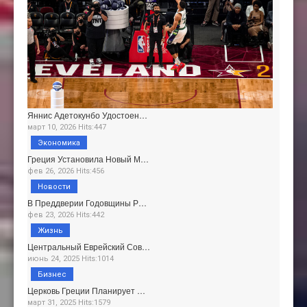
Яннис Адетокунбо Удостоен…
март 10, 2026 Hits:447
Экономика
Греция Установила Новый М…
фев 26, 2026 Hits:456
Новости
В Преддверии Годовщины Р…
фев 23, 2026 Hits:442
Жизнь
Центральный Еврейский Сов…
июнь 24, 2025 Hits:1014
Бизнес
Церковь Греции Планирует …
март 31, 2025 Hits:1579