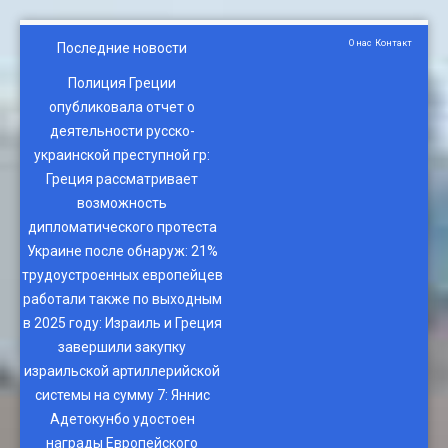
О нас
Контакт
Последние новости
Полиция Греции
опубликовала отчет о
деятельности русско-
украинской преступной гр
:
Греция рассматривает
возможность
дипломатического протеста
Украине после обнаруж
:
21%
трудоустроенных европейцев
работали также по выходным
в 2025 году
:
Израиль и Греция
завершили закупку
израильской артиллерийской
системы на сумму 7
:
Яннис
Адетокунбо удостоен
награды Европейского