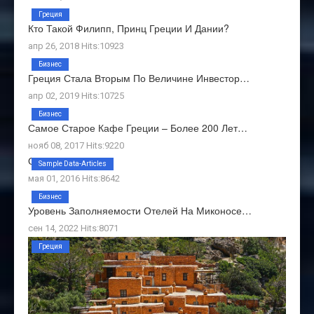
Греция
Кто Такой Филипп, Принц Греции И Дании?
апр 26, 2018 Hits:10923
Бизнес
Греция Стала Вторым По Величине Инвестор…
апр 02, 2019 Hits:10725
Бизнес
Самое Старое Кафе Греции – Более 200 Лет…
нояб 08, 2017 Hits:9220
О Нас
Sample Data-Articles
мая 01, 2016 Hits:8642
Бизнес
Уровень Заполняемости Отелей На Миконосе…
сен 14, 2022 Hits:8071
Греция