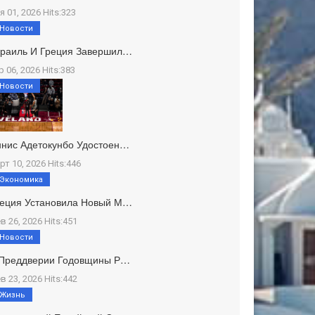
я 01, 2026 Hits:323
Новости
зраиль И Греция Завершил…
р 06, 2026 Hits:383
Новости
нис Адетокунбо Удостоен…
рт 10, 2026 Hits:446
Экономика
реция Установила Новый М…
в 26, 2026 Hits:451
Новости
 Преддверии Годовщины Р…
в 23, 2026 Hits:442
Жизнь