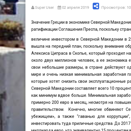
Super User
02 апреля 2019
Просмотров: 10
Значение Греции в экономике Северной Македони
ратификации Соглашения Преспа, поскольку стран
величине инвестором в Северной Македонии в 2
вышла на передний план, поскольку внимание об
Алексиса Ципраса в Скопье, который проходил н
около двух миллионов человек, а ее экономика 
свои небольшие размеры, в стране действуют о
мире и очень низкая минимальная заработная пл
которые хотят снизить свои эксплуатационные 
Северной Македонии составляет всего 10 проценто
как минимум вдвое больше. Минимальная заработ
примерно 200 евро в месяц, несмотря на повыше
правительством. Конечно, многие обвиняют Се
убежищем», а также "гаванью для коррупции",
инвестировать туда приличные средства. До 2017 
миллиарда евро, что эквивалентно 15 процентам 