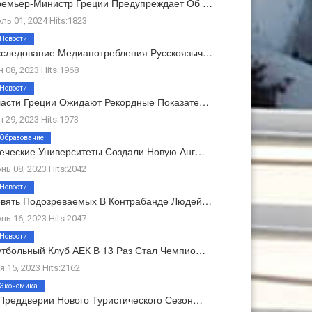
емьер-Министр Греции Предупреждает Об …
ль 01, 2024 Hits:1823
Новости
следование Медиапотребления Русскоязыч…
н 08, 2023 Hits:1968
Новости
асти Греции Ожидают Рекордные Показате…
н 29, 2023 Hits:1973
Образование
еческие Университеты Создали Новую Анг…
нь 08, 2023 Hits:2042
Новости
вять Подозреваемых В Контрабанде Людей…
нь 16, 2023 Hits:2047
Новости
тбольный Клуб АЕК В 13 Раз Стал Чемпио…
я 15, 2023 Hits:2162
Экономика
Преддверии Нового Туристического Сезон…