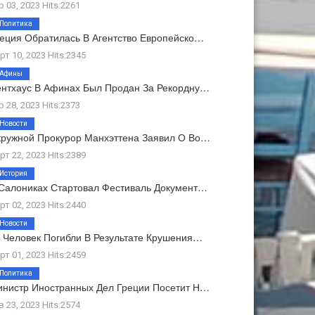
р 03, 2023 Hits:2261
Политика
еция Обратилась В Агентство Европейско…
рт 10, 2023 Hits:2345
Афины
нтхаус В Афинах Был Продан За Рекордну…
р 28, 2023 Hits:2373
Новости
ружной Прокурор Манхэттена Заявил О Во…
рт 22, 2023 Hits:2389
История
Салониках Стартовал Фестиваль Документ…
рт 02, 2023 Hits:2440
Новости
 Человек Погибли В Результате Крушения…
рт 01, 2023 Hits:2459
Политика
нистр Иностранных Дел Греции Посетит Н…
в 23, 2023 Hits:2574