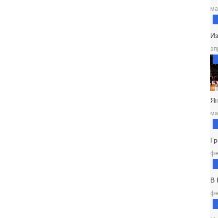
ма
И
ап
Ян
ма
Г
фе
В
фе