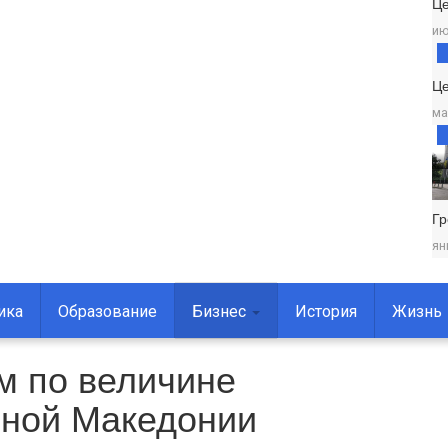
Ц
ию
Це
ма
Г
ян
ика
Образование
Бизнес
История
Жизнь
м по величине
рной Македонии