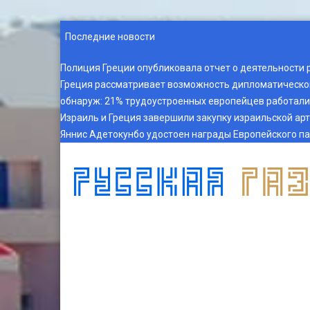
Последние новости
Полиция Греции опубликовала отчет о деятельности 
Греция рассматривает возможность дипломатическог
обнаруж
:
21% трудоустроенных европейцев работали 
Израиль и Греция завершили закупку израильской ар
Яннис Адетокунбо удостоен награды Европейского п