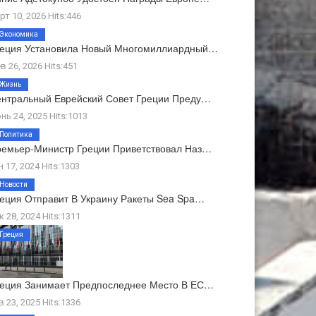
рт 10, 2026 Hits:446
Экономика
реция Установила Новый Многомиллиардный…
в 26, 2026 Hits:451
Жизнь
нтральный Еврейский Совет Греции Преду…
нь 24, 2025 Hits:1013
Политика
емьер-Министр Греции Приветствовал Наз…
н 17, 2024 Hits:1303
Новости
еция Отправит В Украину Ракеты Sea Spa…
к 28, 2024 Hits:1311
Греция
еция Занимает Предпоследнее Место В ЕС…
в 23, 2025 Hits:1336