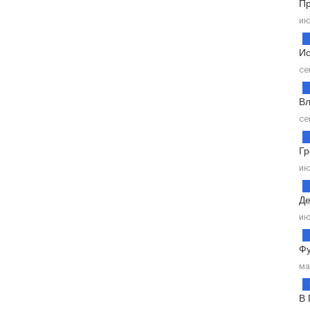
Пр
ию
Ис
се
Вл
се
Гр
ию
Де
ию
Фу
ма
В 