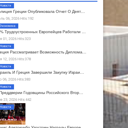
Новости
лиция Греции Опубликовала Отчет О Деят…
ль 06, 2026 Hits:192
Экономика
% Трудоустроенных Европейцев Работали …
я 01, 2026 Hits:323
Новости
еция Рассматривает Возможность Диплома…
я 12, 2026 Hits:378
Новости
раиль И Греция Завершили Закупку Израи…
р 06, 2026 Hits:383
Новости
Преддверии Годовщины Российского Втор…
в 23, 2026 Hits:442
Новости
нис Адетокунбо Удостоен Награды Европе…