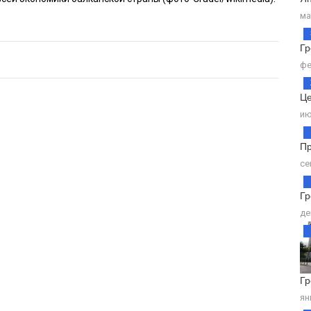
ма
Г
фе
Це
ию
Пр
се
Гр
де
Гр
ян