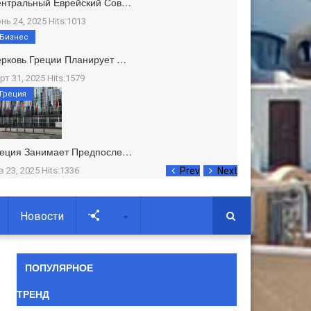
ентральный Еврейский Сов…
нь 24, 2025 Hits:1013
Бизнес
рковь Греции Планирует …
рт 31, 2025 Hits:1579
Греция
реция Занимает Предпосле…
в 23, 2025 Hits:1336
Prev
Next
Новости
Soc
ПОПУЛЯРНОЕ
ТРЕНД