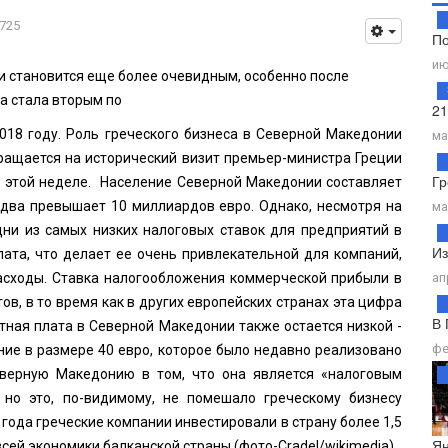
725
По
ию
и становится еще более очевидным, особенно после
а стала вторым по
21
018 году. Роль греческого бизнеса в Северной Македонии
ма
ращается на исторический визит премьер-министра Греции
Гр
а этой неделе. Население Северной Македонии составляет
едва превышает 10 миллиардов евро. Однако, несмотря на
ма
дни из самых низких налоговых ставок для предприятий в
Из
ата, что делает ее очень привлекательной для компаний,
расходы. Ставка налогообложения коммерческой прибыли в
ап
в, в то время как в других европейских странах эта цифра
В 
ная плата в Северной Македонии также остается низкой -
фе
ние в размере 40 евро, которое было недавно реализовано
верную Македонию в том, что она является «налоговым
 но это, по-видимому, не помешало греческому бизнесу
года греческие компании инвестировали в страну более 1,5
Ян
всей экономики балканской страны (фото-
Cradel
/wikimedia).