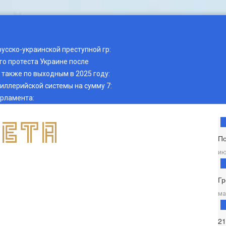
русско-украинской преступной гр
:
о протеста Украине после
также по выходным в 2025 году
:
тиллерийской системы на сумму 7
:
арламента
:
П
ию
Гр
ма
2