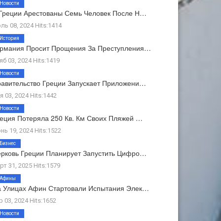
Новости
Греции Арестованы Семь Человек После Н…
ль 08, 2024 Hits:1414
История
ермания Просит Прощения За Преступления…
яб 03, 2024 Hits:1419
Новости
авительство Греции Запускает Приложени…
я 03, 2024 Hits:1442
Новости
еция Потеряла 250 Кв. Км Своих Пляжей …
нь 19, 2024 Hits:1522
Бизнес
рковь Греции Планирует Запустить Цифро…
рт 31, 2025 Hits:1579
Афины
 Улицах Афин Стартовали Испытания Элек…
р 03, 2024 Hits:1652
Новости