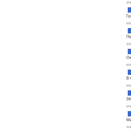
ап
Гр
ма
Пе
ап
Ок
ма
В 
ма
36
ма
Ми
ян