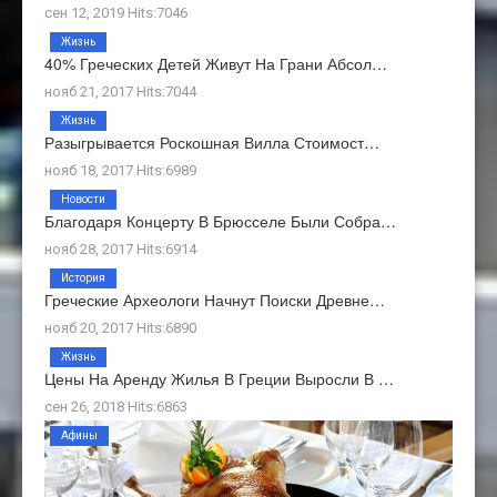
сен 12, 2019 Hits:7046
Жизнь
40% Греческих Детей Живут На Грани Абсол…
нояб 21, 2017 Hits:7044
Жизнь
Разыгрывается Роскошная Вилла Стоимост…
нояб 18, 2017 Hits:6989
Новости
Благодаря Концерту В Брюсселе Были Собра…
нояб 28, 2017 Hits:6914
История
Греческие Археологи Начнут Поиски Древне…
нояб 20, 2017 Hits:6890
Жизнь
Цены На Аренду Жилья В Греции Выросли В …
сен 26, 2018 Hits:6863
Афины