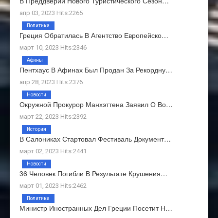
В Преддверии Нового Туристического Сезон…
апр 03, 2023 Hits:2265
Политика
Греция Обратилась В Агентство Европейско…
март 10, 2023 Hits:2346
Афины
Пентхаус В Афинах Был Продан За Рекордну…
апр 28, 2023 Hits:2376
Новости
Окружной Прокурор Манхэттена Заявил О Во…
март 22, 2023 Hits:2392
История
В Салониках Стартовал Фестиваль Документ…
март 02, 2023 Hits:2441
Новости
36 Человек Погибли В Результате Крушения…
март 01, 2023 Hits:2462
Политика
Министр Иностранных Дел Греции Посетит Н…