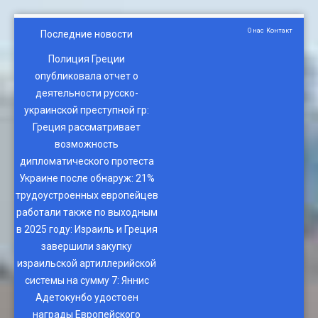
О нас
Контакт
Последние новости
Полиция Греции
опубликовала отчет о
деятельности русско-
украинской преступной гр
:
Греция рассматривает
возможность
дипломатического протеста
Украине после обнаруж
:
21%
трудоустроенных европейцев
работали также по выходным
в 2025 году
:
Израиль и Греция
завершили закупку
израильской артиллерийской
системы на сумму 7
:
Яннис
Адетокунбо удостоен
награды Европейского