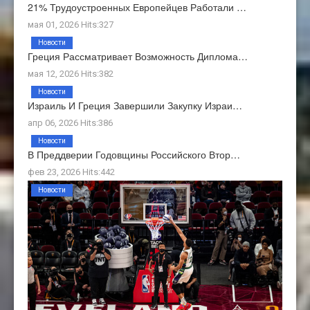
21% Трудоустроенных Европейцев Работали …
мая 01, 2026 Hits:327
Новости
Греция Рассматривает Возможность Диплома…
мая 12, 2026 Hits:382
Новости
Израиль И Греция Завершили Закупку Израи…
апр 06, 2026 Hits:386
Новости
В Преддверии Годовщины Российского Втор…
фев 23, 2026 Hits:442
Новости