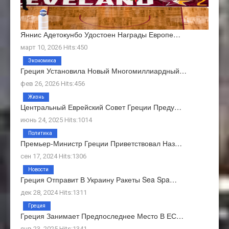
Яннис Адетокунбо Удостоен Награды Европе…
март 10, 2026 Hits:450
Экономика
Греция Установила Новый Многомиллиардный…
фев 26, 2026 Hits:456
Жизнь
Центральный Еврейский Совет Греции Преду…
июнь 24, 2025 Hits:1014
Политика
Премьер-Министр Греции Приветствовал Наз…
сен 17, 2024 Hits:1306
Новости
Греция Отправит В Украину Ракеты Sea Spa…
дек 28, 2024 Hits:1311
Греция
Греция Занимает Предпоследнее Место В ЕС…
янв 23, 2025 Hits:1341