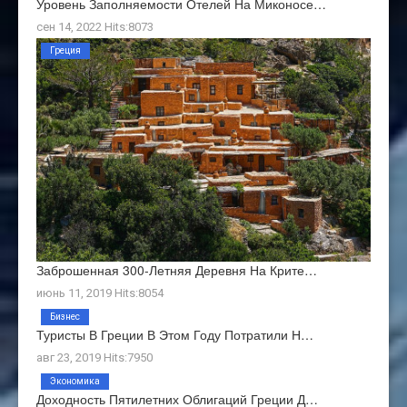
Уровень Заполняемости Отелей На Миконосе…
сен 14, 2022 Hits:8073
Греция
Заброшенная 300-Летняя Деревня На Крите…
июнь 11, 2019 Hits:8054
Бизнес
Туристы В Греции В Этом Году Потратили Н…
авг 23, 2019 Hits:7950
Экономика
Доходность Пятилетних Облигаций Греции Д…