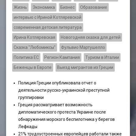
Жизнь
Экономика
Бизнес
Образование
интервью с Ириной Котляревской
современная детская литература
Ирина Котляревская
Новогодняя сказка для детей
Сказка "Любомиксы"
Фульвио Мартушелло
Политика ЕС
Регион Кампания
Туризм в Италии
Беженцы в Европе
Выезд мигрантов из Греции
Полиция Греции опубликовала отчет о
деятельности русско-украинской преступной
группировки
Греция рассматривает возможность
дипломатического протеста Украине после
обнаружения морского беспилотника у берегов
Лефкады
21% трудоустроенных европейцев работали также