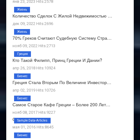
янв 23, 2023 Hits:2578
Жизнь
Количество Сделок С Жилой Недвижимостью …
дек 09, 2022 Hits:2696
Жизнь
70% Греков Считают Судебную Систему Стра…
нояб 09, 2022 Hits:2713
Греция
Кто Такой Филипп, Принц Греции И Дании?
апр 26, 2018 Hits:10924
Бизнес
Греция Стала Вторым По Величине Инвестор…
апр 02, 2019 Hits:10726
Бизнес
Самое Старое Кафе Греции – Более 200 Лет…
нояб 08, 2017 Hits:9227
О Нас
Sample Data-Articles
мая 01, 2016 Hits:8645
Бизнес