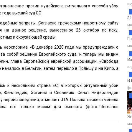
ию
становление против иудейского ритуального способа убоя
го года высший суд ЕС
21
подобные запреты. Согласно греческому новостному сайту
ма
я на данное решение, вынесенное 26 октября по иску,
отных и окружающей среды.
Гр
ма
зь неоспорима. «В декабре 2020 года мы предупреждали о
 за собой решение Европейского суда, и теперь мы видим
Из
олин, глава Европейской еврейской ассоциации. «Свобода
ап
 началось в Бельгии, затем перешло в Польшу и на Кипр, а
В 
сь к нескольким страна ЕС, в которых ритуальный убой
фе
, Финляндию, Эстония и Словению. Сенат Нидерландов
оду вероисповедания, отмечает JTA. Польша также отменила
ила его только мясом для экспорта (фото-
Tilemahos
Ян
ма