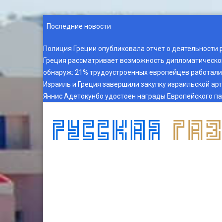
Последние новости
Полиция Греции опубликовала отчет о деятельности 
Греция рассматривает возможность дипломатическог
обнаруж
:
21% трудоустроенных европейцев работали 
Израиль и Греция завершили закупку израильской ар
Яннис Адетокунбо удостоен награды Европейского п