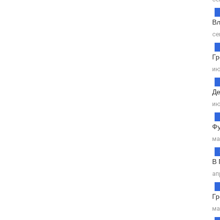
Вл
се
Гр
ию
Де
ию
Фу
ма
В 
ап
Гр
ма