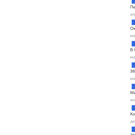
Пе
ап
Ок
ма
В 
ма
36
ма
Ми
ян
Ко
де