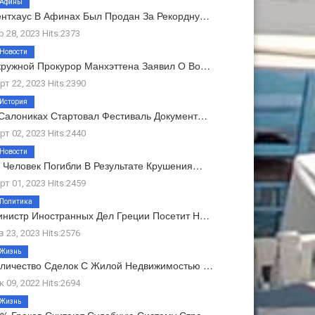
Афины
нтхаус В Афинах Был Продан За Рекордну…
р 28, 2023 Hits:2373
Новости
ружной Прокурор Манхэттена Заявил О Во…
рт 22, 2023 Hits:2390
История
Салониках Стартовал Фестиваль Документ…
рт 02, 2023 Hits:2440
Новости
 Человек Погибли В Результате Крушения…
рт 01, 2023 Hits:2459
Политика
нистр Иностранных Дел Греции Посетит Н…
в 23, 2023 Hits:2576
Жизнь
личество Сделок С Жилой Недвижимостью …
к 09, 2022 Hits:2694
Жизнь