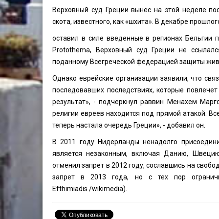
Верховный суд Греции вынес на этой неделе по
скота, известного, как «шхита». В декабре прошло
оставил в силе введенные в регионах Бельгии 
Protothema, Верховный суд Греции не ссылалс
поданному Всегреческой федерацией защиты жив
Однако еврейские организации заявили, что свя
последовавших последствиях, которые повлечет
результат», - подчеркнул раввин Менахем Марг
религии евреев находится под прямой атакой. Все
теперь настала очередь Греции», - добавил он.
В 2011 году Нидерланды ненадолго присоедини
является незаконным, включая Данию, Швецию
отменил запрет в 2012 году, сославшись на своб
запрет в 2013 года, но с тех пор огранич
Efthimiadis
/wikimedia).