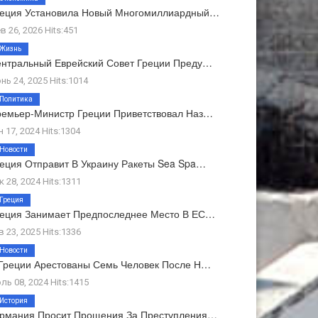
реция Установила Новый Многомиллиардный…
в 26, 2026 Hits:451
Жизнь
нтральный Еврейский Совет Греции Преду…
нь 24, 2025 Hits:1014
Политика
емьер-Министр Греции Приветствовал Наз…
н 17, 2024 Hits:1304
Новости
еция Отправит В Украину Ракеты Sea Spa…
к 28, 2024 Hits:1311
Греция
еция Занимает Предпоследнее Место В ЕС…
в 23, 2025 Hits:1336
Новости
Греции Арестованы Семь Человек После Н…
ль 08, 2024 Hits:1415
История
ермания Просит Прощения За Преступления…