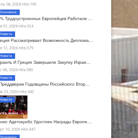
ль 06, 2026 Hits:193
Экономика
% Трудоустроенных Европейцев Работали …
я 01, 2026 Hits:324
Новости
еция Рассматривает Возможность Диплома…
я 12, 2026 Hits:379
Новости
раиль И Греция Завершили Закупку Израи…
р 06, 2026 Hits:383
Новости
Преддверии Годовщины Российского Втор…
в 23, 2026 Hits:442
Новости
нис Адетокунбо Удостоен Награды Европе…
рт 10, 2026 Hits:447
Экономика