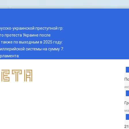
русско-украинской преступной гр
:
о протеста Украине после
также по выходным в 2025 году
:
тиллерийской системы на сумму 7
:
арламента
:
П
ию
Гр
ма
2