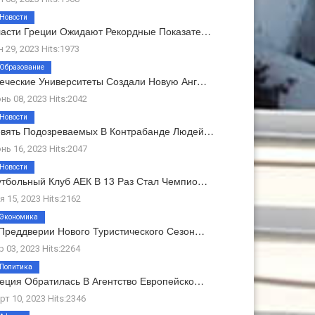
Новости
асти Греции Ожидают Рекордные Показате…
н 29, 2023 Hits:1973
Образование
еческие Университеты Создали Новую Анг…
нь 08, 2023 Hits:2042
Новости
вять Подозреваемых В Контрабанде Людей…
нь 16, 2023 Hits:2047
Новости
тбольный Клуб АЕК В 13 Раз Стал Чемпио…
я 15, 2023 Hits:2162
Экономика
Преддверии Нового Туристического Сезон…
р 03, 2023 Hits:2264
Политика
еция Обратилась В Агентство Европейско…
рт 10, 2023 Hits:2346