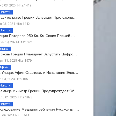
яб 03, 2024 Hits:1419
Новости
авительство Греции Запускает Приложени…
я 03, 2024 Hits:1442
Новости
еция Потеряла 250 Кв. Км Своих Пляжей …
нь 19, 2024 Hits:1522
Бизнес
рковь Греции Планирует Запустить Цифро…
рт 31, 2025 Hits:1579
Афины
 Улицах Афин Стартовали Испытания Элек…
р 03, 2024 Hits:1653
Новости
емьер-Министр Греции Предупреждает Об …
ль 01, 2024 Hits:1823
Новости
следование Медиапотребления Русскоязыч…
н 08, 2023 Hits:1968