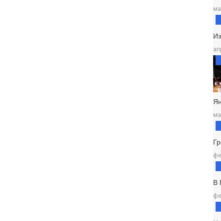
ма
И
ап
Ян
ма
Г
фе
В
фе