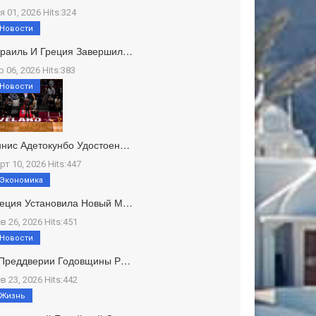
я 01, 2026 Hits:324
Новости
зраиль И Греция Завершил…
р 06, 2026 Hits:383
Новости
нис Адетокунбо Удостоен…
рт 10, 2026 Hits:447
Экономика
реция Установила Новый М…
в 26, 2026 Hits:451
Новости
 Преддверии Годовщины Р…
в 23, 2026 Hits:442
Жизнь