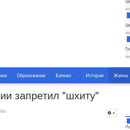
Ц
ию
Це
ма
Г
ян
ика
Образование
Бизнес
История
Жизнь
ии запретил "шхиту"
503
По