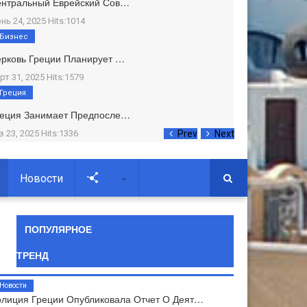
ентральный Еврейский Сов…
нь 24, 2025 Hits:1014
Бизнес
рковь Греции Планирует …
рт 31, 2025 Hits:1579
Греция
реция Занимает Предпосле…
в 23, 2025 Hits:1336
Prev
Next
Новости
Soc
ПОПУЛЯРНОЕ
ТРЕНД
Новости
лиция Греции Опубликовала Отчет О Деят…