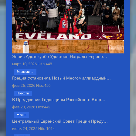
Яннис Адетокунбо Удостоен Награды Европе…
март 10, 2026 Hits:448
Экономика
Греция Установила Новый Многомиллиардный…
фев 26, 2026 Hits:456
Новости
В Преддверии Годовщины Российского Втор…
фев 23, 2026 Hits:442
Жизнь
Центральный Еврейский Совет Греции Преду…
июнь 24, 2025 Hits:1014