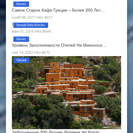
Бизнес
Самое Старое Кафе Греции – Более 200 Лет…
нояб 08, 2017 Hits:9227
О Нас
Sample Data-Articles
мая 01, 2016 Hits:8644
Бизнес
Уровень Заполняемости Отелей На Миконосе…
сен 14, 2022 Hits:8072
Греция
Заброшенная 300-Летняя Деревня На Крите…