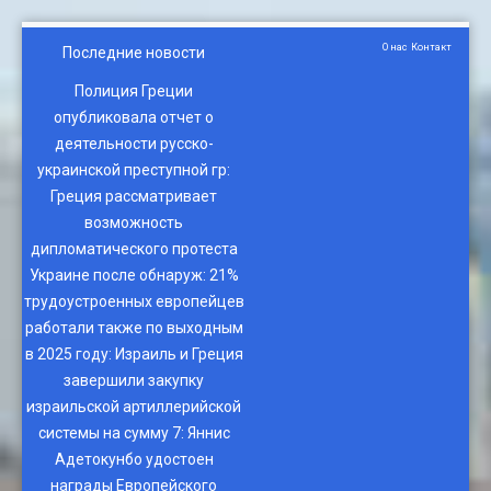
О нас
Контакт
Последние новости
Полиция Греции
опубликовала отчет о
деятельности русско-
украинской преступной гр
:
Греция рассматривает
возможность
дипломатического протеста
Украине после обнаруж
:
21%
трудоустроенных европейцев
работали также по выходным
в 2025 году
:
Израиль и Греция
завершили закупку
израильской артиллерийской
системы на сумму 7
:
Яннис
Адетокунбо удостоен
награды Европейского