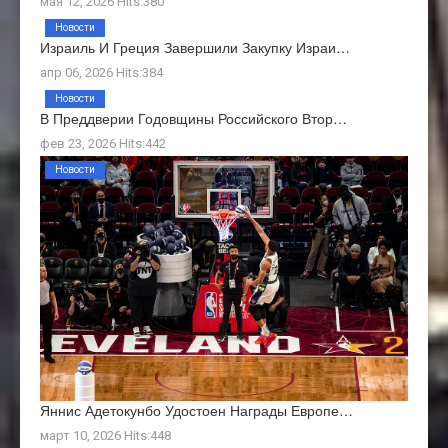
мая 12, 2026 Hits:380
Новости
Израиль И Греция Завершили Закупку Израи…
апр 06, 2026 Hits:384
Новости
В Преддверии Годовщины Российского Втор…
фев 23, 2026 Hits:442
Новости
Яннис Адетокунбо Удостоен Награды Европе…
март 10, 2026 Hits:448