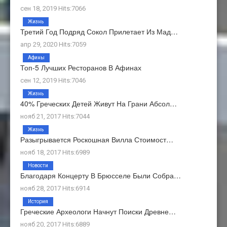
сен 18, 2019 Hits:7066
Жизнь
Третий Год Подряд Сокол Прилетает Из Мад…
апр 29, 2020 Hits:7059
Афины
Топ-5 Лучших Ресторанов В Афинах
сен 12, 2019 Hits:7046
Жизнь
40% Греческих Детей Живут На Грани Абсол…
нояб 21, 2017 Hits:7044
Жизнь
Разыгрывается Роскошная Вилла Стоимост…
нояб 18, 2017 Hits:6989
Новости
Благодаря Концерту В Брюсселе Были Собра…
нояб 28, 2017 Hits:6914
История
Греческие Археологи Начнут Поиски Древне…
нояб 20, 2017 Hits:6889