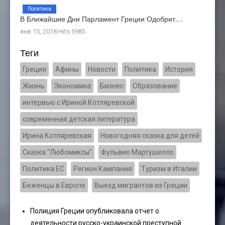
Политика
В Ближайшие Дни Парламент Греции Одобрит…
янв 15, 2018 Hits:5983
Теги
Греция
Афины
Новости
Политика
История
Жизнь
Экономика
Бизнес
Образование
интервью с Ириной Котляревской
современная детская литература
Ирина Котляревская
Новогодняя сказка для детей
Сказка "Любомиксы"
Фульвио Мартушелло
Политика ЕС
Регион Кампания
Туризм в Италии
Беженцы в Европе
Выезд мигрантов из Греции
Полиция Греции опубликовала отчет о
деятельности русско-украинской преступной