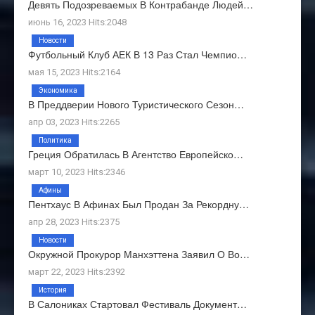
Девять Подозреваемых В Контрабанде Людей…
июнь 16, 2023 Hits:2048
Новости
Футбольный Клуб АЕК В 13 Раз Стал Чемпио…
мая 15, 2023 Hits:2164
Экономика
В Преддверии Нового Туристического Сезон…
апр 03, 2023 Hits:2265
Политика
Греция Обратилась В Агентство Европейско…
март 10, 2023 Hits:2346
Афины
Пентхаус В Афинах Был Продан За Рекордну…
апр 28, 2023 Hits:2375
Новости
Окружной Прокурор Манхэттена Заявил О Во…
март 22, 2023 Hits:2392
История
В Салониках Стартовал Фестиваль Документ…