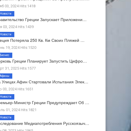
яб 03, 2024 Hits:1418
Новости
авительство Греции Запускает Приложени…
я 03, 2024 Hits:1439
Новости
еция Потеряла 250 Кв. Км Своих Пляжей …
нь 19, 2024 Hits:1520
Бизнес
рковь Греции Планирует Запустить Цифро…
рт 31, 2025 Hits:1577
Афины
 Улицах Афин Стартовали Испытания Элек…
р 03, 2024 Hits:1651
Новости
емьер-Министр Греции Предупреждает Об …
ль 01, 2024 Hits:1821
Новости
следование Медиапотребления Русскоязыч…
н 08, 2023 Hits:1965