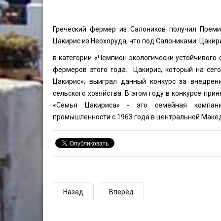
Греческий фермер из Салоников получил Преми
Цакирис из Неохоруда, что под Салониками. Цакири
в категории «Чемпион экологически устойчивого 
фермеров этого года. Цакирис, который на сег
Цакирис», выиграл данный конкурс за внедрени
сельского хозяйства. В этом году в конкурсе при
«Семья Цакириса» - это семейная компан
промышленности с 1963 года в центральной Макед
Назад
Вперёд