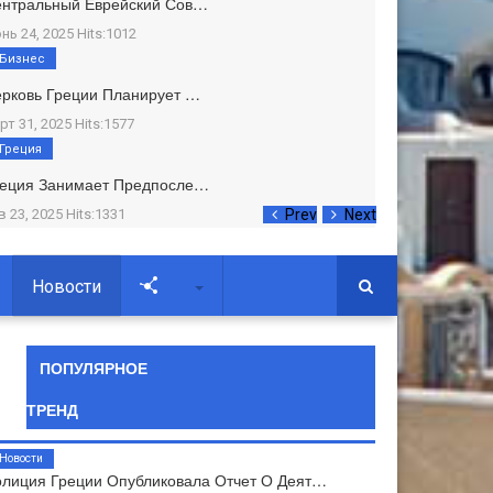
ентральный Еврейский Сов…
нь 24, 2025 Hits:1012
Бизнес
рковь Греции Планирует …
рт 31, 2025 Hits:1577
Греция
реция Занимает Предпосле…
в 23, 2025 Hits:1331
Prev
Next
Новости
Soc
ПОПУЛЯРНОЕ
ТРЕНД
Новости
лиция Греции Опубликовала Отчет О Деят…