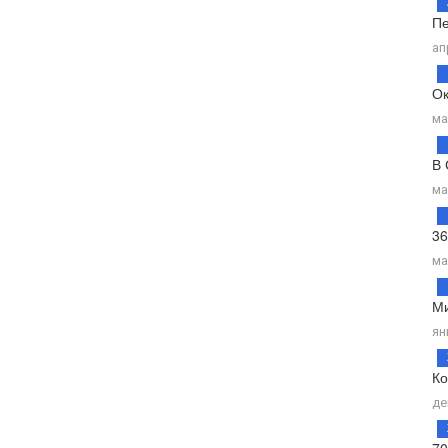
Пе
ап
Ок
ма
В 
ма
36
ма
Ми
ян
Ко
де