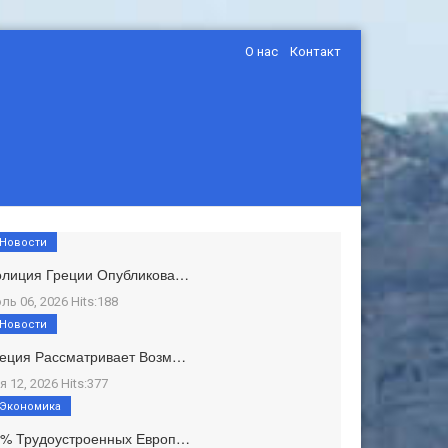
О нас
Контакт
Новости
олиция Греции Опубликова…
ль 06, 2026 Hits:188
Новости
еция Рассматривает Возм…
я 12, 2026 Hits:377
Экономика
1% Трудоустроенных Европ…