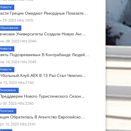
Новости
асти Греции Ожидают Рекордные Показате…
н 29, 2023 Hits:1970
Образование
еческие Университеты Создали Новую Анг…
нь 08, 2023 Hits:2040
Новости
вять Подозреваемых В Контрабанде Людей…
нь 16, 2023 Hits:2045
Новости
тбольный Клуб АЕК В 13 Раз Стал Чемпио…
я 15, 2023 Hits:2160
Экономика
Преддверии Нового Туристического Сезон…
р 03, 2023 Hits:2260
Политика
еция Обратилась В Агентство Европейско…
рт 10, 2023 Hits:2341