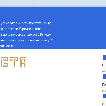
русско-украинской преступной гр
:
о протеста Украине после
также по выходным в 2025 году
:
тиллерийской системы на сумму 7
:
арламента
:
П
ию
Гр
ма
2