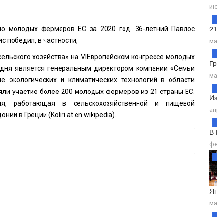
ию
21
ю молодых фермеров ЕС за 2020 год. 36-летний Павлос
с победил, в частности,
ма
сельского хозяйства» на VIЕвропейском конгрессе молодых
Гр
одня является генеральным директором компании «Семьи
ма
е экологических и климатических технологий в области
няли участие более 200 молодых фермеров из 21 страны ЕС.
Из
ия, работающая в сельскохозяйственной и пищевой
ап
онии в Греции (
Koliri
at en.wikipedia).
В 
фе
Ян
ма