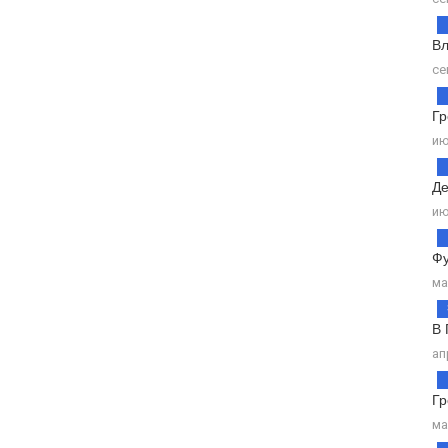
Вл
се
Гр
ию
Де
ию
Фу
ма
В 
ап
Гр
ма