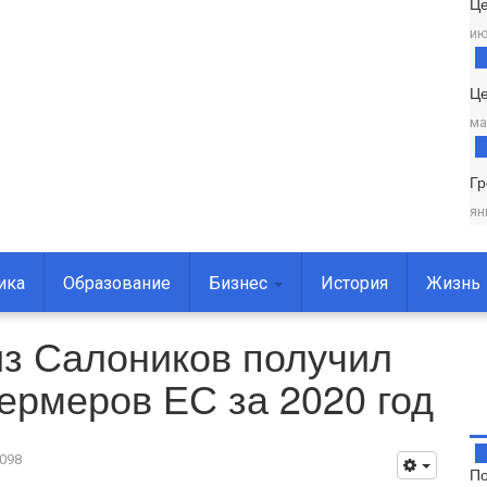
Ц
ию
Це
ма
Г
ян
ика
Образование
Бизнес
История
Жизнь
из Салоников получил
рмеров ЕС за 2020 год
098
По