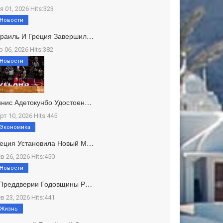
я 01, 2026 Hits:323
Новости
зраиль И Греция Завершил…
р 06, 2026 Hits:382
Новости
нис Адетокунбо Удостоен…
рт 10, 2026 Hits:445
Экономика
реция Установила Новый М…
в 26, 2026 Hits:450
Новости
 Преддверии Годовщины Р…
в 23, 2026 Hits:441
Жизнь