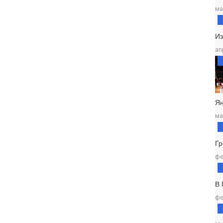
ма
И
ап
Ян
ма
Г
фе
В
фе