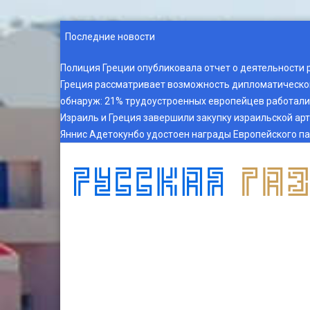
Последние новости
Полиция Греции опубликовала отчет о деятельности 
Греция рассматривает возможность дипломатическог
обнаруж
:
21% трудоустроенных европейцев работали 
Израиль и Греция завершили закупку израильской ар
Яннис Адетокунбо удостоен награды Европейского п