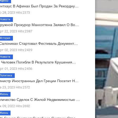
Афины
нтхаус В Афинах Был Продан За Рекордну…
р 28, 2023 Hits:2373
Новости
ружной Прокурор Манхэттена Заявил О Во…
рт 22, 2023 Hits:2387
История
Салониках Стартовал Фестиваль Документ…
рт 02, 2023 Hits:2439
Новости
 Человек Погибли В Результате Крушения…
рт 01, 2023 Hits:2456
Политика
нистр Иностранных Дел Греции Посетит Н…
в 23, 2023 Hits:2572
Жизнь
личество Сделок С Жилой Недвижимостью …
к 09, 2022 Hits:2692
Жизнь