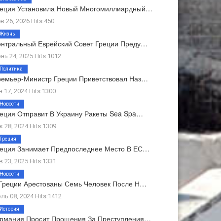
реция Установила Новый Многомиллиардный…
в 26, 2026 Hits:450
Жизнь
нтральный Еврейский Совет Греции Преду…
нь 24, 2025 Hits:1012
Политика
емьер-Министр Греции Приветствовал Наз…
н 17, 2024 Hits:1300
Новости
еция Отправит В Украину Ракеты Sea Spa…
к 28, 2024 Hits:1309
Греция
еция Занимает Предпоследнее Место В ЕС…
в 23, 2025 Hits:1331
Новости
Греции Арестованы Семь Человек После Н…
ль 08, 2024 Hits:1412
История
ермания Просит Прощения За Преступления…