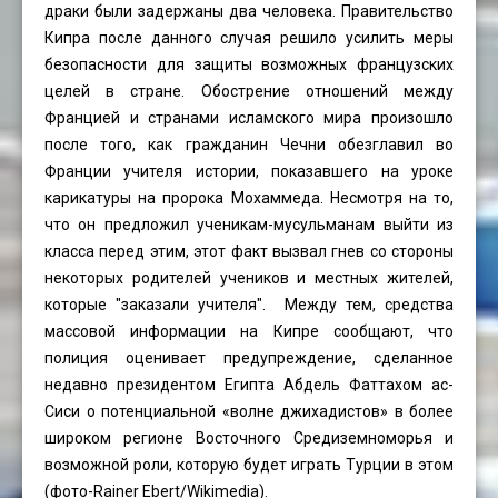
драки были задержаны два человека. Правительство
Кипра после данного случая решило усилить меры
безопасности для защиты возможных французских
целей в стране. Обострение отношений между
Францией и странами исламского мира произошло
после того, как гражданин Чечни обезглавил во
Франции учителя истории, показавшего на уроке
карикатуры на пророка Мохаммеда. Несмотря на то,
что он предложил ученикам-мусульманам выйти из
класса перед этим, этот факт вызвал гнев со стороны
некоторых родителей учеников и местных жителей,
которые "заказали учителя". Между тем, средства
массовой информации на Кипре сообщают, что
полиция оценивает предупреждение, сделанное
недавно президентом Египта Абдель Фаттахом ас-
Сиси о потенциальной «волне джихадистов» в более
широком регионе Восточного Средиземноморья и
возможной роли, которую будет играть Турции в этом
(фото-
Rainer Ebert
/Wikimedia).