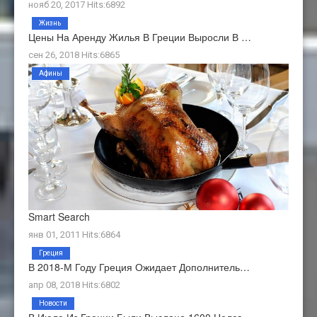
нояб 20, 2017 Hits:6892
Жизнь
Цены На Аренду Жилья В Греции Выросли В …
сен 26, 2018 Hits:6865
Афины
Smart Search
янв 01, 2011 Hits:6864
Греция
В 2018-М Году Греция Ожидает Дополнитель…
апр 08, 2018 Hits:6802
Новости
В Июле Из Греции Были Выслано 1600 Нелег…