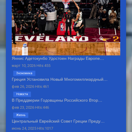
Яннис Адетокунбо Удостоен Награды Европе…
март 10, 2026 Hits:455
Экономика
Греция Установила Новый Многомиллиардный…
фев 26, 2026 Hits:461
Новости
В Преддверии Годовщины Российского Втор…
фев 23, 2026 Hits:446
Жизнь
Центральный Еврейский Совет Греции Преду…
июнь 24, 2025 Hits:1017