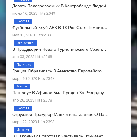
Девять Подозреваемых В Контрабанде Людей…
июнь 16, 2023 Hits:2049
Новости
Футбольный Клуб АЕК В 13 Раз Стал Чемпио…
мая 15, 2023 Hits:2166
Экономика
В Преддверии Нового Туристического Сезон…
апр 03, 2023 Hits:2268
Политика
Греция Обратилась В Агентство Европейско…
март 10, 2023 Hits:2348
Афины
Пентхаус В Афинах Был Продан За Рекордну…
апр 28, 2023 Hits:2378
Новости
Окружной Прокурор Манхэттена Заявил О Во…
март 22, 2023 Hits:2393
История
В Салониках Стартовал Фестиваль Документ…