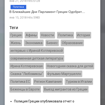
янв 21, 2018 Hits:6128
Политика
В Ближайшие Дни Парламент Греции Одобрит…
янв 15, 2018 Hits:5983
Теги
Греция
Афины
Новости
Политика
История
Жизнь
Экономика
Бизнес
Образование
интервью с Ириной Котляревской
современная детская литература
Ирина Котляревская
Новогодняя сказка для детей
Сказка "Любомиксы"
Фульвио Мартушелло
Политика ЕС
Регион Кампания
Туризм в Италии
Беженцы в Европе
Выезд мигрантов из Греции
Полиция Греции опубликовала отчет о