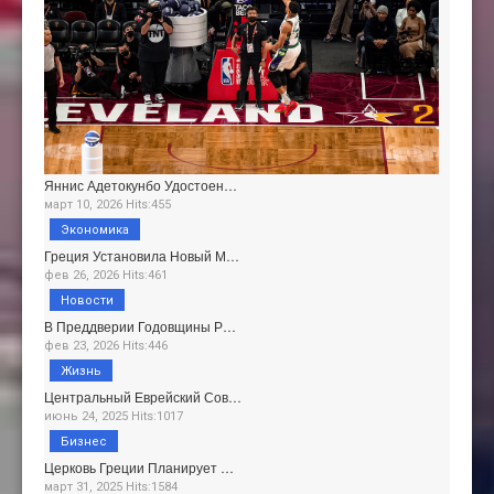
Яннис Адетокунбо Удостоен…
март 10, 2026 Hits:455
Экономика
Греция Установила Новый М…
фев 26, 2026 Hits:461
Новости
В Преддверии Годовщины Р…
фев 23, 2026 Hits:446
Жизнь
Центральный Еврейский Сов…
июнь 24, 2025 Hits:1017
Бизнес
Церковь Греции Планирует …
март 31, 2025 Hits:1584