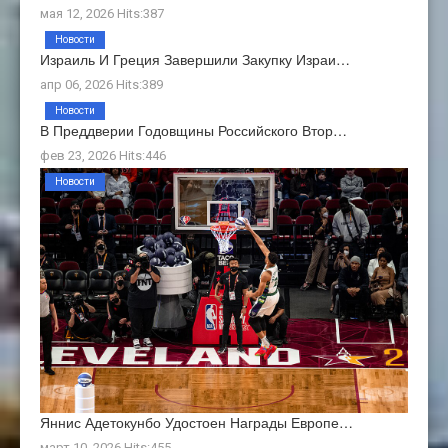
мая 12, 2026 Hits:387
Новости
Израиль И Греция Завершили Закупку Израи…
апр 06, 2026 Hits:389
Новости
В Преддверии Годовщины Российского Втор…
фев 23, 2026 Hits:446
Новости
Яннис Адетокунбо Удостоен Награды Европе…
март 10, 2026 Hits:455