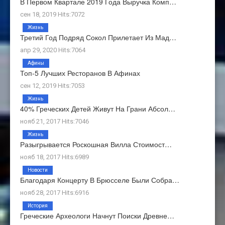
В Первом Квартале 2019 Года Выручка Комп…
сен 18, 2019 Hits:7072
Жизнь
Третий Год Подряд Сокол Прилетает Из Мад…
апр 29, 2020 Hits:7064
Афины
Топ-5 Лучших Ресторанов В Афинах
сен 12, 2019 Hits:7053
Жизнь
40% Греческих Детей Живут На Грани Абсол…
нояб 21, 2017 Hits:7046
Жизнь
Разыгрывается Роскошная Вилла Стоимост…
нояб 18, 2017 Hits:6989
Новости
Благодаря Концерту В Брюсселе Были Собра…
нояб 28, 2017 Hits:6916
История
Греческие Археологи Начнут Поиски Древне…