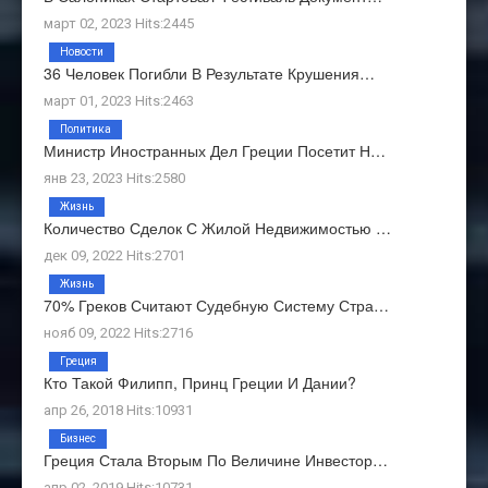
март 02, 2023 Hits:2445
Новости
36 Человек Погибли В Результате Крушения…
март 01, 2023 Hits:2463
Политика
Министр Иностранных Дел Греции Посетит Н…
янв 23, 2023 Hits:2580
Жизнь
Количество Сделок С Жилой Недвижимостью …
дек 09, 2022 Hits:2701
Жизнь
70% Греков Считают Судебную Систему Стра…
нояб 09, 2022 Hits:2716
Греция
Кто Такой Филипп, Принц Греции И Дании?
апр 26, 2018 Hits:10931
Бизнес
Греция Стала Вторым По Величине Инвестор…
апр 02, 2019 Hits:10731