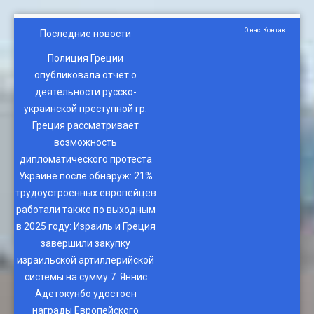
О нас
Контакт
Последние новости
Полиция Греции
опубликовала отчет о
деятельности русско-
украинской преступной гр
:
Греция рассматривает
возможность
дипломатического протеста
Украине после обнаруж
:
21%
трудоустроенных европейцев
работали также по выходным
в 2025 году
:
Израиль и Греция
завершили закупку
израильской артиллерийской
системы на сумму 7
:
Яннис
Адетокунбо удостоен
награды Европейского