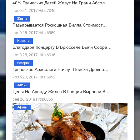
40% Греческих Детей Живут На Грани Абсол…
нояб 21, 2017 Hits:7046
Жизнь
Разыгрывается Роскошная Вилла Стоимост…
нояб 18, 2017 Hits:6989
Новости
Благодаря Концерту В Брюсселе Были Собра…
нояб 28, 2017 Hits:6916
История
Греческие Археологи Начнут Поиски Древне…
нояб 20, 2017 Hits:6892
Жизнь
Цены На Аренду Жилья В Греции Выросли В …
сен 26, 2018 Hits:6865
Афины