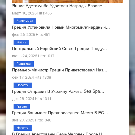
Яннис Адетокунбо Удостоен Награды Европе…
март 10, 2026 Hits:455
Экономика
Греция Установила Новый Многомиллиардный…
фев 26, 2026 Hits:461
Жизнь
Центральный Еврейский Совет Греции Преду…
июнь 24, 2025 Hits:1017
Политика
Премьер-Министр Греции Приветствовал Наз…
сен 17, 2024 Hits:1308
Новости
Греция Отправит В Украину Ракеты Sea Spa…
дек 28, 2024 Hits:1311
Греция
Греция Занимает Предпоследнее Место В ЕС…
янв 23, 2025 Hits:1348
Новости
В Греции Арестованы Семь Человек После Н…