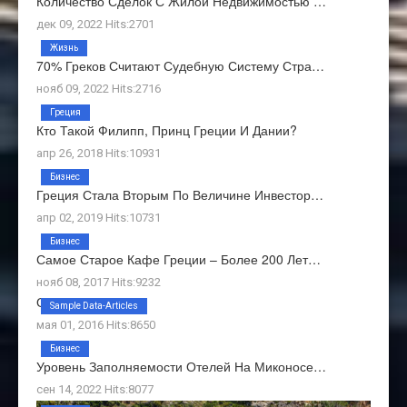
Количество Сделок С Жилой Недвижимостью …
дек 09, 2022 Hits:2701
Жизнь
70% Греков Считают Судебную Систему Стра…
нояб 09, 2022 Hits:2716
Греция
Кто Такой Филипп, Принц Греции И Дании?
апр 26, 2018 Hits:10931
Бизнес
Греция Стала Вторым По Величине Инвестор…
апр 02, 2019 Hits:10731
Бизнес
Самое Старое Кафе Греции – Более 200 Лет…
нояб 08, 2017 Hits:9232
О Нас
Sample Data-Articles
мая 01, 2016 Hits:8650
Бизнес
Уровень Заполняемости Отелей На Миконосе…
сен 14, 2022 Hits:8077