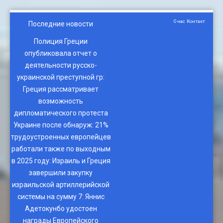
О нас
Контакт
Последние новости
Полиция Греции
опубликовала отчет о
деятельности русско-
украинской преступной гр
:
Греция рассматривает
возможность
дипломатического протеста
Украине после обнаруж
:
21%
трудоустроенных европейцев
работали также по выходным
в 2025 году
:
Израиль и Греция
завершили закупку
израильской артиллерийской
системы на сумму 7
:
Яннис
Адетокунбо удостоен
награды Европейского