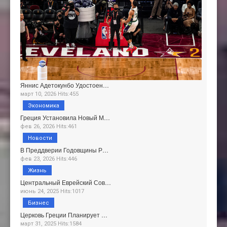
Яннис Адетокунбо Удостоен…
март 10, 2026 Hits:455
Экономика
Греция Установила Новый М…
фев 26, 2026 Hits:461
Новости
В Преддверии Годовщины Р…
фев 23, 2026 Hits:446
Жизнь
Центральный Еврейский Сов…
июнь 24, 2025 Hits:1017
Бизнес
Церковь Греции Планирует …
март 31, 2025 Hits:1584