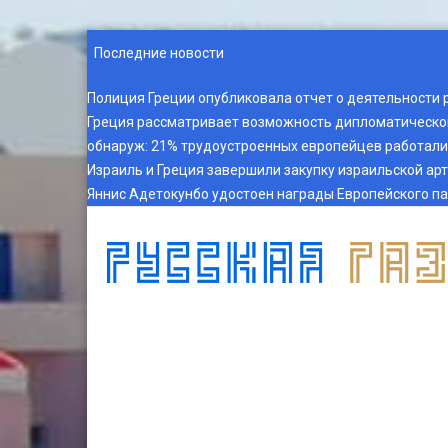
Последние новости
Полиция Греции опубликовала отчет о деятельности 
Греция рассматривает возможность дипломатическог
обнаруж
:
21% трудоустроенных европейцев работали 
Израиль и Греция завершили закупку израильской ар
Яннис Адетокунбо удостоен награды Европейского п