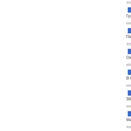
ап
Гр
ма
Пе
ап
Ок
ма
В 
ма
36
ма
Ми
ян