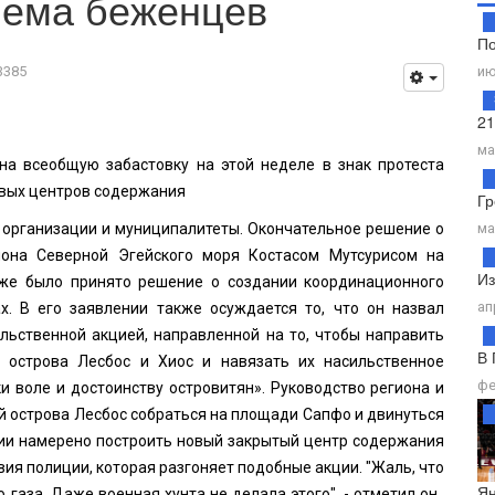
иема беженцев
По
3385
ию
21
ма
на всеобщую забастовку на этой неделе в знак протеста
овых центров содержания
Гр
 организации и муниципалитеты. Окончательное решение о
ма
иона Северной Эгейского моря Костасом Мутсурисом на
Из
кже было принято решение о создании координационного
ап
х. В его заявлении также осуждается то, что он назвал
льственной акцией, направленной на то, чтобы направить
В 
 острова Лесбос и Хиос и навязать их насильственное
фе
и воле и достоинству островитян». Руководство региона и
й острова Лесбос собраться на площади Сапфо и двинуться
ции намерено построить новый закрытый центр содержания
ия полиции, которая разгоняет подобные акции. "Жаль, что
Ян
 газа. Даже военная хунта не делала этого", - отметил он.