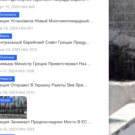
рт 10, 2026 Hits:445
Экономика
реция Установила Новый Многомиллиардный…
в 26, 2026 Hits:451
Жизнь
нтральный Еврейский Совет Греции Преду…
нь 24, 2025 Hits:1013
Политика
емьер-Министр Греции Приветствовал Наз…
н 17, 2024 Hits:1300
Новости
еция Отправит В Украину Ракеты Sea Spa…
к 28, 2024 Hits:1310
Греция
еция Занимает Предпоследнее Место В ЕС…
в 23, 2025 Hits:1333