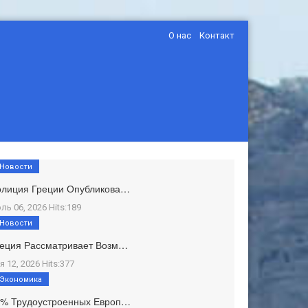
О нас
Контакт
Новости
олиция Греции Опубликова…
ль 06, 2026 Hits:189
Новости
еция Рассматривает Возм…
я 12, 2026 Hits:377
Экономика
1% Трудоустроенных Европ…