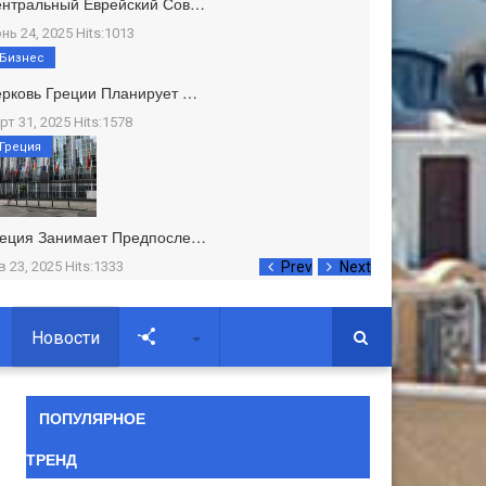
ентральный Еврейский Сов…
нь 24, 2025 Hits:1013
Бизнес
рковь Греции Планирует …
рт 31, 2025 Hits:1578
Греция
реция Занимает Предпосле…
в 23, 2025 Hits:1333
Prev
Next
Новости
Soc
ПОПУЛЯРНОЕ
ТРЕНД