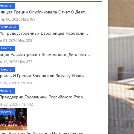
Новости
лиция Греции Опубликовала Отчет О Деят…
ль 06, 2026 Hits:189
Экономика
% Трудоустроенных Европейцев Работали …
я 01, 2026 Hits:323
Новости
еция Рассматривает Возможность Диплома…
я 12, 2026 Hits:377
Новости
раиль И Греция Завершили Закупку Израи…
р 06, 2026 Hits:383
Новости
Преддверии Годовщины Российского Втор…
в 23, 2026 Hits:442
Новости
нис Адетокунбо Удостоен Награды Европе…