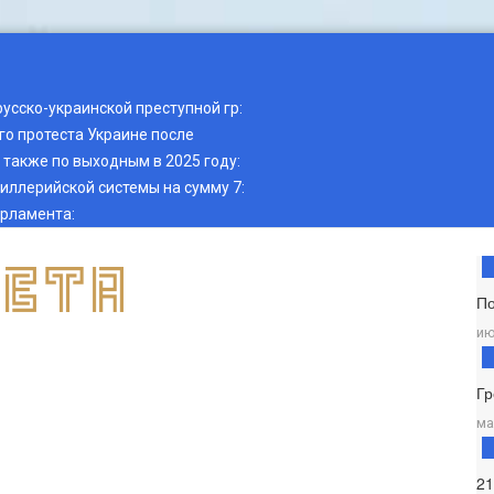
русско-украинской преступной гр
:
о протеста Украине после
также по выходным в 2025 году
:
тиллерийской системы на сумму 7
:
арламента
:
П
ию
Гр
ма
2