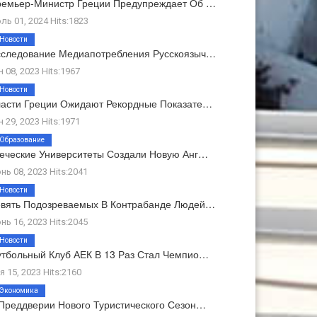
емьер-Министр Греции Предупреждает Об …
ль 01, 2024 Hits:1823
Новости
следование Медиапотребления Русскоязыч…
н 08, 2023 Hits:1967
Новости
асти Греции Ожидают Рекордные Показате…
н 29, 2023 Hits:1971
Образование
еческие Университеты Создали Новую Анг…
нь 08, 2023 Hits:2041
Новости
вять Подозреваемых В Контрабанде Людей…
нь 16, 2023 Hits:2045
Новости
тбольный Клуб АЕК В 13 Раз Стал Чемпио…
я 15, 2023 Hits:2160
Экономика
Преддверии Нового Туристического Сезон…