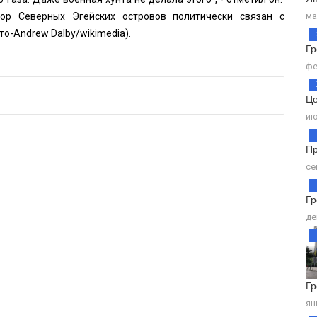
тор Северных Эгейских островов политически связан с
ма
то-
Andrew Dalby
/wikimedia).
Г
фе
Це
ию
Пр
се
Гр
де
Гр
ян