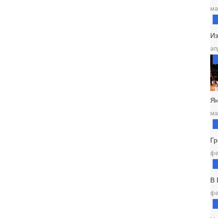
ма
И
ап
Ян
ма
Г
фе
В
фе