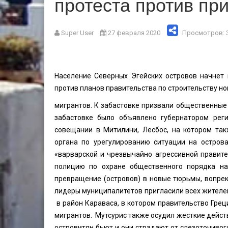
протеста против пр
Super User
27 февраля 2020
Просмотров: 
Население Северных Эгейских островов начнет 
против планов правительства по строительству н
мигрантов. К забастовке призвали общественные
забастовке было объявлено губернатором рег
совещании в Митилини, Лесбос, на котором та
органа по урегулированию ситуации на острова
«варварской и чрезвычайно агрессивной правите
полицию по охране общественного порядка на
превращение (островов) в новые тюрьмы, вопрек
лидеры муниципалитетов пригласили всех жителе
в район Караваса, в котором правительство Гре
мигрантов. Мутсурис также осудил жесткие действ
островитян бьют и они страдают от слезоточивого