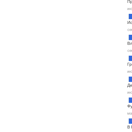
Пр
ию
Ис
се
Вл
се
Гр
ию
Де
ию
Фу
ма
В 