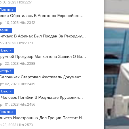
р 03, 2023 Hits:2261
Политика
еция Обратилась В Агентство Европейско…
рт 10, 2023 Hits:2342
Афины
нтхаус В Афинах Был Продан За Рекордну…
р 28, 2023 Hits:2373
Новости
ружной Прокурор Манхэттена Заявил О Во…
рт 22, 2023 Hits:2388
История
Салониках Стартовал Фестиваль Документ…
рт 02, 2023 Hits:2439
Новости
 Человек Погибли В Результате Крушения…
рт 01, 2023 Hits:2456
Политика
нистр Иностранных Дел Греции Посетит Н…
в 23, 2023 Hits:2573