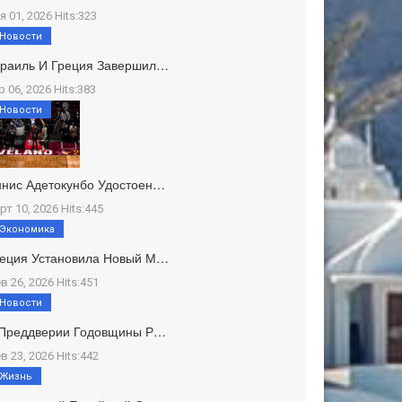
я 01, 2026 Hits:323
Новости
зраиль И Греция Завершил…
р 06, 2026 Hits:383
Новости
нис Адетокунбо Удостоен…
рт 10, 2026 Hits:445
Экономика
реция Установила Новый М…
в 26, 2026 Hits:451
Новости
 Преддверии Годовщины Р…
в 23, 2026 Hits:442
Жизнь