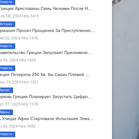
Новости
Греции Арестованы Семь Человек После Н…
ль 08, 2024 Hits:1413
История
ермания Просит Прощения За Преступления…
яб 03, 2024 Hits:1418
Новости
авительство Греции Запускает Приложени…
я 03, 2024 Hits:1439
Новости
еция Потеряла 250 Кв. Км Своих Пляжей …
нь 19, 2024 Hits:1521
Бизнес
рковь Греции Планирует Запустить Цифро…
рт 31, 2025 Hits:1578
Афины
 Улицах Афин Стартовали Испытания Элек…
р 03, 2024 Hits:1652
Новости