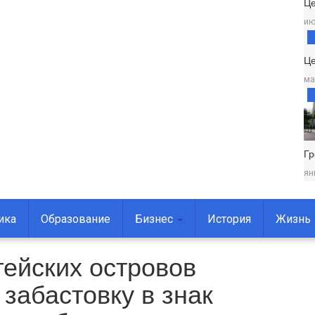
Ц
ию
Це
ма
Г
ян
ика
Образование
Бизнес
История
Жизнь
ейских островов
забастовку в знак