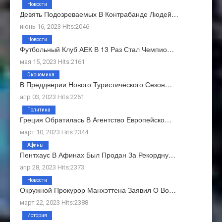
Новости
Девять Подозреваемых В Контрабанде Людей…
июнь 16, 2023 Hits:2046
Новости
Футбольный Клуб АЕК В 13 Раз Стал Чемпио…
мая 15, 2023 Hits:2161
Экономика
В Преддверии Нового Туристического Сезон…
апр 03, 2023 Hits:2261
Политика
Греция Обратилась В Агентство Европейско…
март 10, 2023 Hits:2344
Афины
Пентхаус В Афинах Был Продан За Рекордну…
апр 28, 2023 Hits:2373
Новости
Окружной Прокурор Манхэттена Заявил О Во…
март 22, 2023 Hits:2388
История