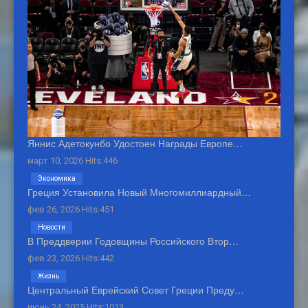
Яннис Адетокунбо Удостоен Награды Европе…
март 10, 2026 Hits:446
Экономика
Греция Установила Новый Многомиллиардный…
фев 26, 2026 Hits:451
Новости
В Преддверии Годовщины Российского Втор…
фев 23, 2026 Hits:442
Жизнь
Центральный Еврейский Совет Греции Преду…
июнь 24, 2025 Hits:1013