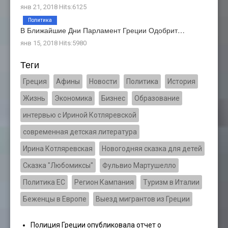
янв 21, 2018 Hits:6125
Политика
В Ближайшие Дни Парламент Греции Одобрит…
янв 15, 2018 Hits:5980
Теги
Греция
Афины
Новости
Политика
История
Жизнь
Экономика
Бизнес
Образование
интервью с Ириной Котляревской
современная детская литература
Ирина Котляревская
Новогодняя сказка для детей
Сказка "Любомиксы"
Фульвио Мартушелло
Политика ЕС
Регион Кампания
Туризм в Италии
Беженцы в Европе
Выезд мигрантов из Греции
Полиция Греции опубликовала отчет о