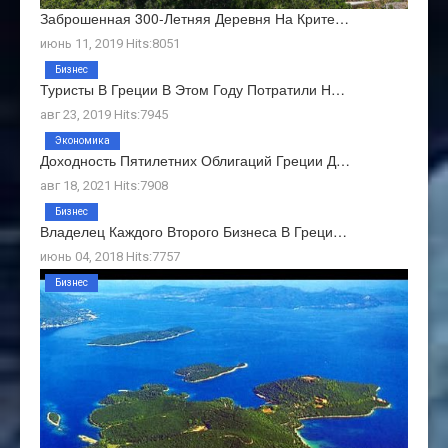
Заброшенная 300-Летняя Деревня На Крите…
июнь 11, 2019 Hits:8051
Бизнес
Туристы В Греции В Этом Году Потратили Н…
авг 23, 2019 Hits:7945
Экономика
Доходность Пятилетних Облигаций Греции Д…
авг 18, 2021 Hits:7908
Бизнес
Владелец Каждого Второго Бизнеса В Греци…
июнь 04, 2018 Hits:7757
Бизнес