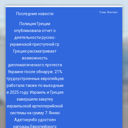
О нас
Контакт
Последние новости
Полиция Греции
опубликовала отчет о
деятельности русско-
украинской преступной гр
:
Греция рассматривает
возможность
дипломатического протеста
Украине после обнаруж
:
21%
трудоустроенных европейцев
работали также по выходным
в 2025 году
:
Израиль и Греция
завершили закупку
израильской артиллерийской
системы на сумму 7
:
Яннис
Адетокунбо удостоен
награды Европейского