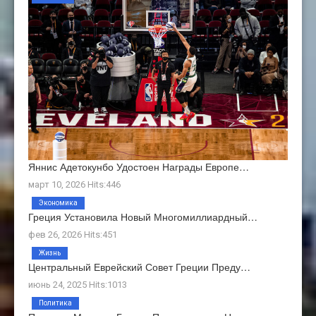
Яннис Адетокунбо Удостоен Награды Европе…
март 10, 2026 Hits:446
Экономика
Греция Установила Новый Многомиллиардный…
фев 26, 2026 Hits:451
Жизнь
Центральный Еврейский Совет Греции Преду…
июнь 24, 2025 Hits:1013
Политика