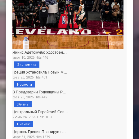
Яннис Адетокунбо Удостоен…
март 10, 2026 Hits:446
Экономика
Греция Установила Новый М…
фев 26, 2026 Hits:451
Новости
В Преддверии Годовщины Р…
фев 23, 2026 Hits:442
Жизнь
Центральный Еврейский Сов…
июнь 24, 2025 Hits:1013
Бизнес
Церковь Греции Планирует …
март 31, 2025 Hits:1579