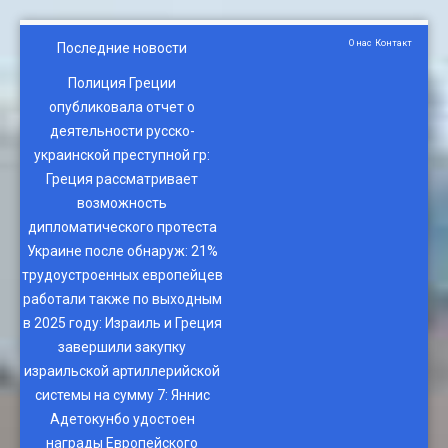
О нас
Контакт
Последние новости
Полиция Греции
опубликовала отчет о
деятельности русско-
украинской преступной гр
:
Греция рассматривает
возможность
дипломатического протеста
Украине после обнаруж
:
21%
трудоустроенных европейцев
работали также по выходным
в 2025 году
:
Израиль и Греция
завершили закупку
израильской артиллерийской
системы на сумму 7
:
Яннис
Адетокунбо удостоен
награды Европейского