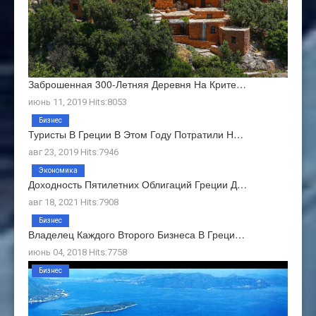
Заброшенная 300-Летняя Деревня На Крите…
июнь 11, 2019 Hits:8053
Бизнес
Туристы В Греции В Этом Году Потратили Н…
авг 23, 2019 Hits:7946
Экономика
Доходность Пятилетних Облигаций Греции Д…
авг 18, 2021 Hits:7908
Бизнес
Владелец Каждого Второго Бизнеса В Греци…
июнь 04, 2018 Hits:7758
Бизнес