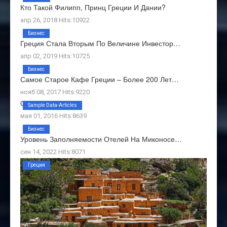
Кто Такой Филипп, Принц Греции И Дании?
апр 26, 2018 Hits:10922
Бизнес
Греция Стала Вторым По Величине Инвестор…
апр 02, 2019 Hits:10725
Бизнес
Самое Старое Кафе Греции – Более 200 Лет…
нояб 08, 2017 Hits:9220
О Нас
Sample Data-Articles
мая 01, 2016 Hits:8639
Бизнес
Уровень Заполняемости Отелей На Миконосе…
сен 14, 2022 Hits:8071
Греция