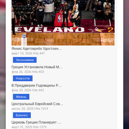
Яннис Адетокунбо Удостоен…
март 10, 2026 Hits:447
Экономика
Греция Установила Новый М…
фев 26, 2026 Hits:453
Новости
В Преддверии Годовщины Р…
фев 23, 2026 Hits:442
Жизнь
Центральный Еврейский Сов…
июнь 24, 2025 Hits:1014
Бизнес
Церковь Греции Планирует …
март 31, 2025 Hits:1579