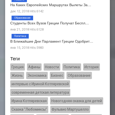
На Каких Европейских Маршрутах Вылеты За…
дек 12, 2018 Hits:6142
Образование
Студенты Всех Вузов Греции Получат Беспл…
янв 21, 2018 Hits:6128
Политика
В Ближайшие Дни Парламент Греции Одобрит…
янв 15, 2018 Hits:5983
Теги
Греция
Афины
Новости
Политика
История
Жизнь
Экономика
Бизнес
Образование
интервью с Ириной Котляревской
современная детская литература
Ирина Котляревская
Новогодняя сказка для детей
Сказка "Любомиксы"
Фульвио Мартушелло