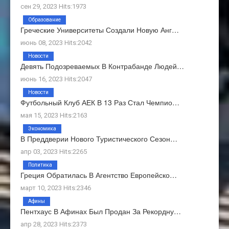
сен 29, 2023 Hits:1973
Образование
Греческие Университеты Создали Новую Анг…
июнь 08, 2023 Hits:2042
Новости
Девять Подозреваемых В Контрабанде Людей…
июнь 16, 2023 Hits:2047
Новости
Футбольный Клуб АЕК В 13 Раз Стал Чемпио…
мая 15, 2023 Hits:2163
Экономика
В Преддверии Нового Туристического Сезон…
апр 03, 2023 Hits:2265
Политика
Греция Обратилась В Агентство Европейско…
март 10, 2023 Hits:2346
Афины
Пентхаус В Афинах Был Продан За Рекордну…
апр 28, 2023 Hits:2373