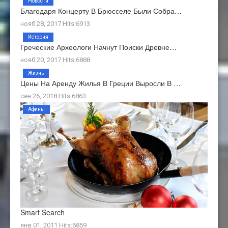
Новости
Благодаря Концерту В Брюсселе Были Собра…
нояб 28, 2017 Hits:6913
История
Греческие Археологи Начнут Поиски Древне…
нояб 20, 2017 Hits:6888
Жизнь
Цены На Аренду Жилья В Греции Выросли В …
сен 26, 2018 Hits:6863
Афины
Smart Search
янв 01, 2011 Hits:6859