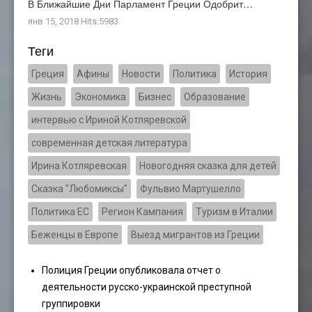
В Ближайшие Дни Парламент Греции Одобрит…
янв 15, 2018 Hits:5983
Теги
Греция
Афины
Новости
Политика
История
Жизнь
Экономика
Бизнес
Образование
интервью с Ириной Котляревской
современная детская литература
Ирина Котляревская
Новогодняя сказка для детей
Сказка "Любомиксы"
Фульвио Мартушелло
Политика ЕС
Регион Кампания
Туризм в Италии
Беженцы в Европе
Выезд мигрантов из Греции
Полиция Греции опубликовала отчет о
деятельности русско-украинской преступной
группировки