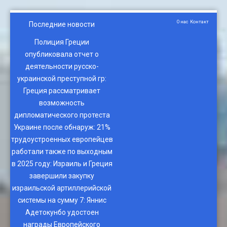
О нас
Контакт
Последние новости
Полиция Греции
опубликовала отчет о
деятельности русско-
украинской преступной гр
:
Греция рассматривает
возможность
дипломатического протеста
Украине после обнаруж
:
21%
трудоустроенных европейцев
работали также по выходным
в 2025 году
:
Израиль и Греция
завершили закупку
израильской артиллерийской
системы на сумму 7
:
Яннис
Адетокунбо удостоен
награды Европейского