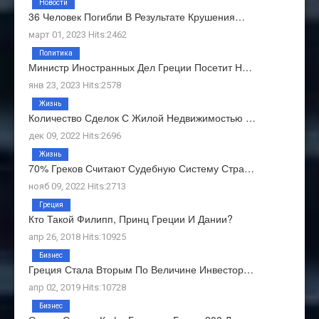
Новости
36 Человек Погибли В Результате Крушения…
март 01, 2023 Hits:2462
Политика
Министр Иностранных Дел Греции Посетит Н…
янв 23, 2023 Hits:2578
Жизнь
Количество Сделок С Жилой Недвижимостью …
дек 09, 2022 Hits:2696
Жизнь
70% Греков Считают Судебную Систему Стра…
нояб 09, 2022 Hits:2713
Греция
Кто Такой Филипп, Принц Греции И Дании?
апр 26, 2018 Hits:10925
Бизнес
Греция Стала Вторым По Величине Инвестор…
апр 02, 2019 Hits:10728
Бизнес