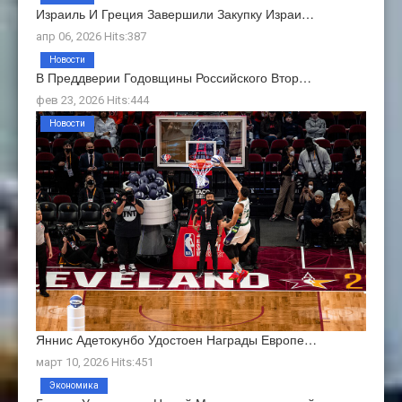
Израиль И Греция Завершили Закупку Израи…
апр 06, 2026 Hits:387
Новости
В Преддверии Годовщины Российского Втор…
фев 23, 2026 Hits:444
Новости
Яннис Адетокунбо Удостоен Награды Европе…
март 10, 2026 Hits:451
Экономика