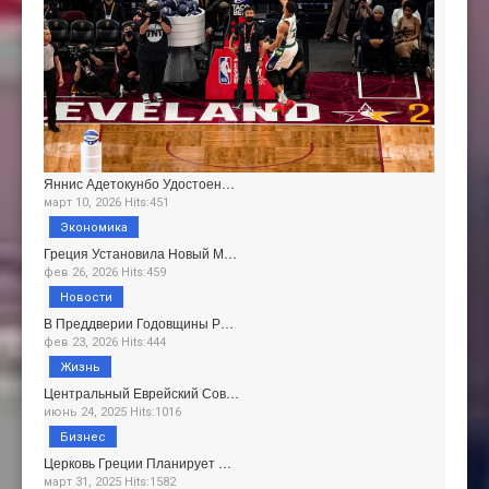
Яннис Адетокунбо Удостоен…
март 10, 2026 Hits:451
Экономика
Греция Установила Новый М…
фев 26, 2026 Hits:459
Новости
В Преддверии Годовщины Р…
фев 23, 2026 Hits:444
Жизнь
Центральный Еврейский Сов…
июнь 24, 2025 Hits:1016
Бизнес
Церковь Греции Планирует …
март 31, 2025 Hits:1582