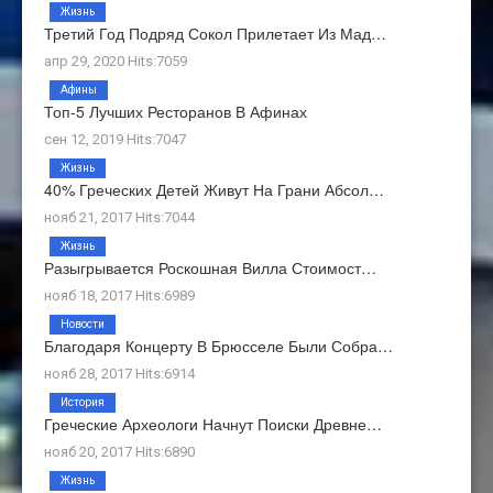
Жизнь
Третий Год Подряд Сокол Прилетает Из Мад…
апр 29, 2020 Hits:7059
Афины
Топ-5 Лучших Ресторанов В Афинах
сен 12, 2019 Hits:7047
Жизнь
40% Греческих Детей Живут На Грани Абсол…
нояб 21, 2017 Hits:7044
Жизнь
Разыгрывается Роскошная Вилла Стоимост…
нояб 18, 2017 Hits:6989
Новости
Благодаря Концерту В Брюсселе Были Собра…
нояб 28, 2017 Hits:6914
История
Греческие Археологи Начнут Поиски Древне…
нояб 20, 2017 Hits:6890
Жизнь