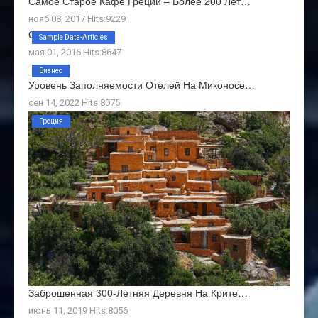
Самое Старое Кафе Греции – Более 200 Лет…
нояб 08, 2017 Hits:9229
О Нас
Sample Data-Articles
мая 01, 2016 Hits:8647
Бизнес
Уровень Заполняемости Отелей На Миконосе…
сен 14, 2022 Hits:8075
Греция
Заброшенная 300-Летняя Деревня На Крите…
июнь 11, 2019 Hits:8056