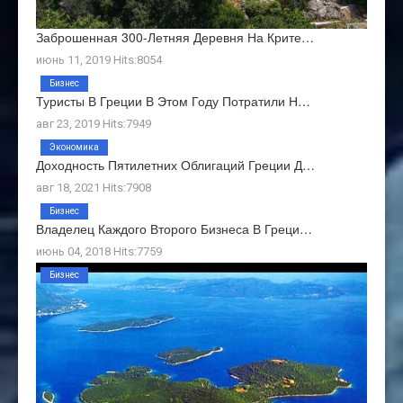
Заброшенная 300-Летняя Деревня На Крите…
июнь 11, 2019 Hits:8054
Бизнес
Туристы В Греции В Этом Году Потратили Н…
авг 23, 2019 Hits:7949
Экономика
Доходность Пятилетних Облигаций Греции Д…
авг 18, 2021 Hits:7908
Бизнес
Владелец Каждого Второго Бизнеса В Греци…
июнь 04, 2018 Hits:7759
Бизнес