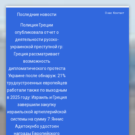
О нас
Контакт
Последние новости
Полиция Греции
опубликовала отчет о
деятельности русско-
украинской преступной гр
:
Греция рассматривает
возможность
дипломатического протеста
Украине после обнаруж
:
21%
трудоустроенных европейцев
работали также по выходным
в 2025 году
:
Израиль и Греция
завершили закупку
израильской артиллерийской
системы на сумму 7
:
Яннис
Адетокунбо удостоен
награды Европейского