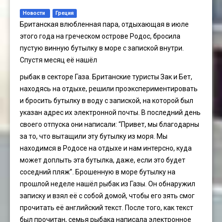
Новости
Греция
Британская влюбленная пара, отдыхающая в июле
этого года на греческом острове Родос, бросила
пустую винную бутылку в море с запиской внутри.
Спустя месяц её нашёл
рыбак в секторе Газа. Британские туристы Зак и Бет,
находясь на отдыхе, решили проэкспериментировать
и бросить бутылку в воду с запиской, на которой был
указан адрес их электронной почты. В последний день
своего отпуска они написали: “Привет, мы благодарны
за то, что вытащили эту бутылку из моря. Мы
находимся в Родосе на отдыхе и нам интерсно, куда
может доплыть эта бутылка, даже, если это будет
соседний пляж”. Брошенную в море бутылку на
прошлой неделе нашёл рыбак из Газы. Он обнаружил
записку и взял её с собой домой, чтобы его зять смог
прочитать её английский текст. После того, как текст
был прочитан, семья рыбака написала электронное