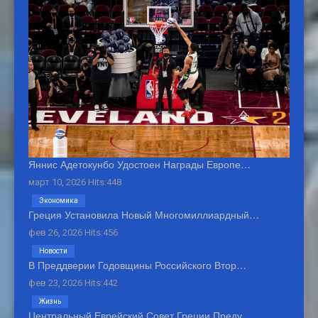
Яннис Адетокунбо Удостоен Награды Европе…
март 10, 2026 Hits:448
Экономика
Греция Установила Новый Многомиллиардный…
фев 26, 2026 Hits:456
Новости
В Преддверии Годовщины Российского Втор…
фев 23, 2026 Hits:442
Жизнь
Центральный Еврейский Совет Греции Преду…