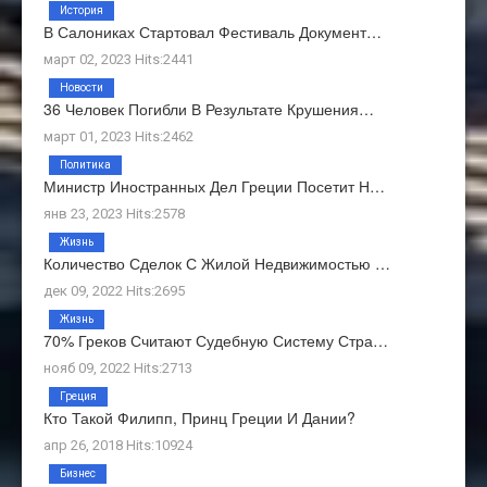
История
В Салониках Стартовал Фестиваль Документ…
март 02, 2023 Hits:2441
Новости
36 Человек Погибли В Результате Крушения…
март 01, 2023 Hits:2462
Политика
Министр Иностранных Дел Греции Посетит Н…
янв 23, 2023 Hits:2578
Жизнь
Количество Сделок С Жилой Недвижимостью …
дек 09, 2022 Hits:2695
Жизнь
70% Греков Считают Судебную Систему Стра…
нояб 09, 2022 Hits:2713
Греция
Кто Такой Филипп, Принц Греции И Дании?
апр 26, 2018 Hits:10924
Бизнес