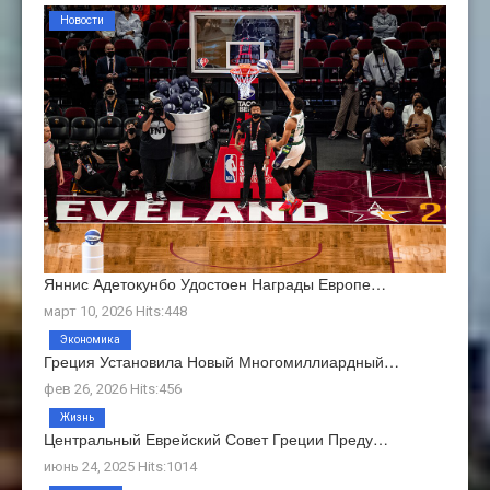
Новости
Яннис Адетокунбо Удостоен Награды Европе…
март 10, 2026 Hits:448
Экономика
Греция Установила Новый Многомиллиардный…
фев 26, 2026 Hits:456
Жизнь
Центральный Еврейский Совет Греции Преду…
июнь 24, 2025 Hits:1014