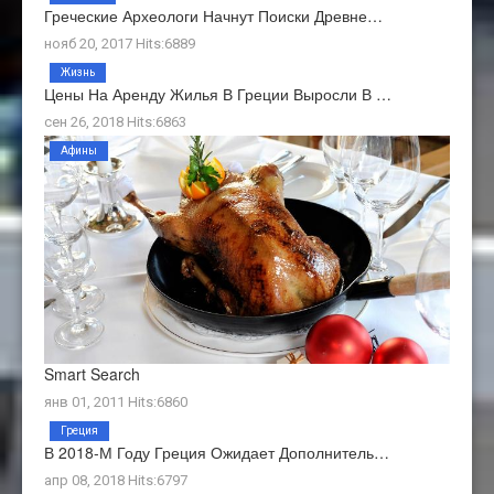
Греческие Археологи Начнут Поиски Древне…
нояб 20, 2017 Hits:6889
Жизнь
Цены На Аренду Жилья В Греции Выросли В …
сен 26, 2018 Hits:6863
Афины
Smart Search
янв 01, 2011 Hits:6860
Греция
В 2018-М Году Греция Ожидает Дополнитель…
апр 08, 2018 Hits:6797