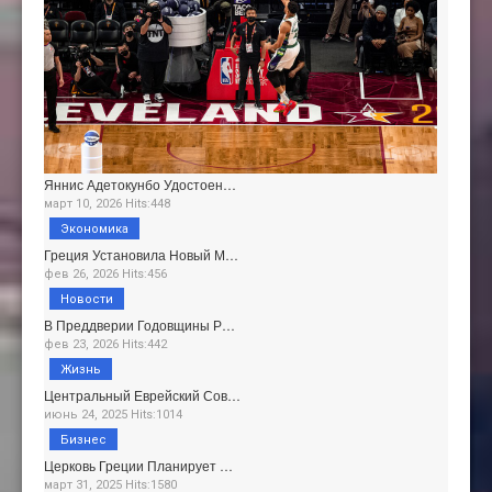
Яннис Адетокунбо Удостоен…
март 10, 2026 Hits:448
Экономика
Греция Установила Новый М…
фев 26, 2026 Hits:456
Новости
В Преддверии Годовщины Р…
фев 23, 2026 Hits:442
Жизнь
Центральный Еврейский Сов…
июнь 24, 2025 Hits:1014
Бизнес
Церковь Греции Планирует …
март 31, 2025 Hits:1580