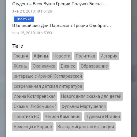
Студенты Всех Вузов Греции Получат Беспл…
янв 21, 2018 Hits:6128
Политика
В Ближайшие Дни Парламент Греции Одобрит…
янв 15, 2018 Hits:5983
Теги
Греция
Афины
Новости
Политика
История
Жизнь
Экономика
Бизнес
Образование
интервью с Ириной Котляревской
современная детская литература
Ирина Котляревская
Новогодняя сказка для детей
Сказка "Любомиксы"
Фульвио Мартушелло
Политика ЕС
Регион Кампания
Туризм в Италии
Беженцы в Европе
Выезд мигрантов из Греции