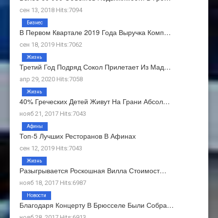
сен 13, 2018 Hits:7094
Бизнес
В Первом Квартале 2019 Года Выручка Комп…
сен 18, 2019 Hits:7062
Жизнь
Третий Год Подряд Сокол Прилетает Из Мад…
апр 29, 2020 Hits:7058
Жизнь
40% Греческих Детей Живут На Грани Абсол…
нояб 21, 2017 Hits:7043
Афины
Топ-5 Лучших Ресторанов В Афинах
сен 12, 2019 Hits:7043
Жизнь
Разыгрывается Роскошная Вилла Стоимост…
нояб 18, 2017 Hits:6987
Новости
Благодаря Концерту В Брюсселе Были Собра…
нояб 28, 2017 Hits:6913