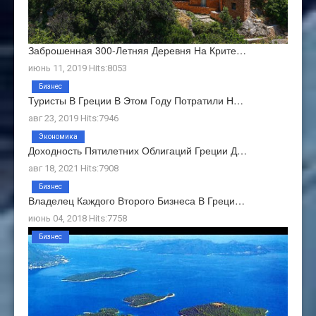
Заброшенная 300-Летняя Деревня На Крите…
июнь 11, 2019 Hits:8053
Бизнес
Туристы В Греции В Этом Году Потратили Н…
авг 23, 2019 Hits:7946
Экономика
Доходность Пятилетних Облигаций Греции Д…
авг 18, 2021 Hits:7908
Бизнес
Владелец Каждого Второго Бизнеса В Греци…
июнь 04, 2018 Hits:7758
Бизнес