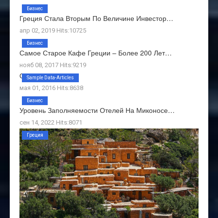
Бизнес
Греция Стала Вторым По Величине Инвестор…
апр 02, 2019 Hits:10725
Бизнес
Самое Старое Кафе Греции – Более 200 Лет…
нояб 08, 2017 Hits:9219
О Нас
Sample Data-Articles
мая 01, 2016 Hits:8638
Бизнес
Уровень Заполняемости Отелей На Миконосе…
сен 14, 2022 Hits:8071
Греция