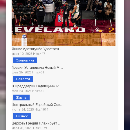
Яннис Адетокунбо Удостоен…
март 10, 2026 Hits:447
Экономика
Греция Установила Новый М…
фев 26, 2026 Hits:451
Новости
В Преддверии Годовщины Р…
фев 23, 2026 Hits:442
Жизнь
Центральный Еврейский Сов…
июнь 24, 2025 Hits:1014
Бизнес
Церковь Греции Планирует …
март 31, 2025 Hits:1579