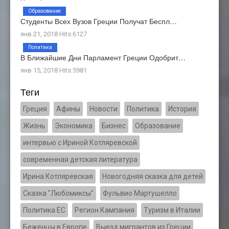
Образование
Студенты Всех Вузов Греции Получат Беспл…
янв 21, 2018 Hits:6127
Политика
В Ближайшие Дни Парламент Греции Одобрит…
янв 15, 2018 Hits:5981
Теги
Греция
Афины
Новости
Политика
История
Жизнь
Экономика
Бизнес
Образование
интервью с Ириной Котляревской
современная детская литература
Ирина Котляревская
Новогодняя сказка для детей
Сказка "Любомиксы"
Фульвио Мартушелло
Политика ЕС
Регион Кампания
Туризм в Италии
Беженцы в Европе
Выезд мигрантов из Греции