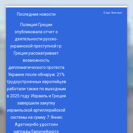
О нас
Контакт
Последние новости
Полиция Греции
опубликовала отчет о
деятельности русско-
украинской преступной гр
:
Греция рассматривает
возможность
дипломатического протеста
Украине после обнаруж
:
21%
трудоустроенных европейцев
работали также по выходным
в 2025 году
:
Израиль и Греция
завершили закупку
израильской артиллерийской
системы на сумму 7
:
Яннис
Адетокунбо удостоен
награды Европейского