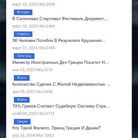
март 22, 2023 Hits:2390
История
В Салониках Стартовал Фестиваль Документ…
март 02, 2023 Hits:2440
Новости
36 Человек Погибли В Результате Крушения…
март 01, 2023 Hits:2459
Политика
Министр Иностранных Дел Греции Посетит Н…
янв 23, 2023 Hits:2576
Жизнь
Количество Сделок С Жилой Недвижимостью …
дек 09, 2022 Hits:2694
Жизнь
70% Греков Считают Судебную Систему Стра…
нояб 09, 2022 Hits:2713
Греция
Кто Такой Филипп, Принц Греции И Дании?
апр 26, 2018 Hits:10921